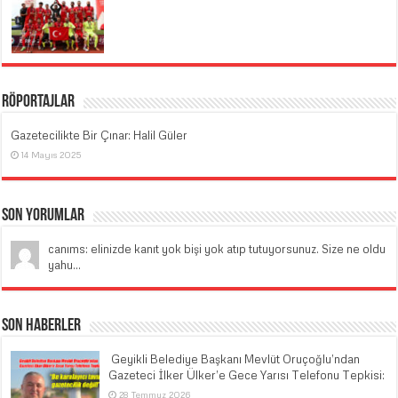
Röportajlar
Gazetecilikte Bir Çınar: Halil Güler
14 Mayıs 2025
Son Yorumlar
canıms: elinizde kanıt yok bişi yok atıp tutuyorsunuz. Size ne oldu
yahu...
Son Haberler
​ Geyikli Belediye Başkanı Mevlüt Oruçoğlu’ndan
Gazeteci İlker Ülker’e Gece Yarısı Telefonu Tepkisi:
28 Temmuz 2026