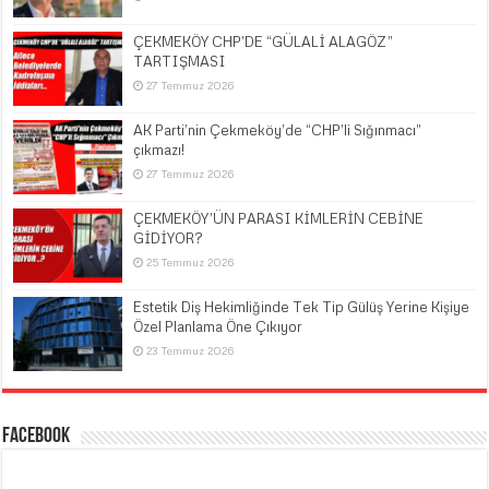
ÇEKMEKÖY CHP’DE “GÜLALİ ALAGÖZ”
TARTIŞMASI
27 Temmuz 2026
AK Parti’nin Çekmeköy’de “CHP’li Sığınmacı”
çıkmazı!
27 Temmuz 2026
ÇEKMEKÖY’ÜN PARASI KİMLERİN CEBİNE
GİDİYOR?
25 Temmuz 2026
Estetik Diş Hekimliğinde Tek Tip Gülüş Yerine Kişiye
Özel Planlama Öne Çıkıyor
23 Temmuz 2026
Facebook