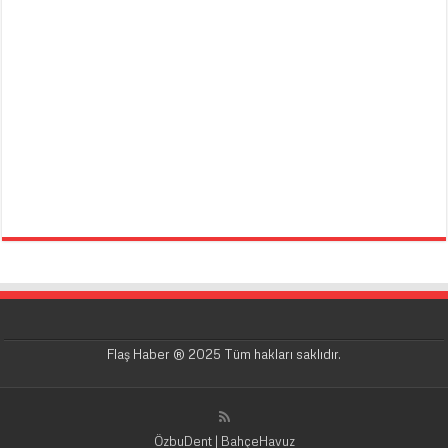
Flaş Haber ® 2025 Tüm hakları saklıdır.
ÖzbuDent
|
BahçeHavuz