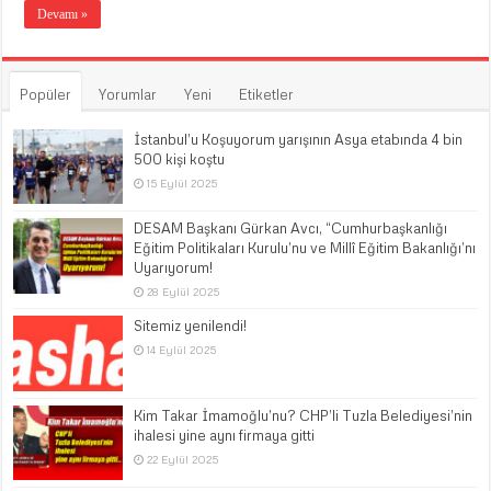
Devamı »
Popüler
Yorumlar
Yeni
Etiketler
İstanbul’u Koşuyorum yarışının Asya etabında 4 bin
500 kişi koştu
15 Eylül 2025
DESAM Başkanı Gürkan Avcı, “Cumhurbaşkanlığı
Eğitim Politikaları Kurulu’nu ve Millî Eğitim Bakanlığı’nı
Uyarıyorum!
28 Eylül 2025
Sitemiz yenilendi!
14 Eylül 2025
Kim Takar İmamoğlu’nu? CHP’li Tuzla Belediyesi’nin
ihalesi yine aynı firmaya gitti
22 Eylül 2025