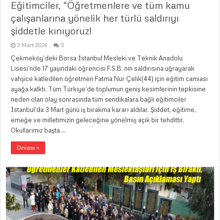
Eğitimciler, “Öğretmenlere ve tüm kamu
çalışanlarına yönelik her türlü saldırıyı
şiddetle kınıyoruz!
3 Mart 2026
0
Çekmeköy’deki Borsa İstanbul Mesleki ve Teknik Anadolu
Lisesi’nde 17 yaşındaki öğrencisi F.S.B. nin saldırısına uğrayarak
vahşice katledilen öğretmen Fatma Nur Çelik(44) için eğitim camiası
ayağa kalktı. Tüm Türkiye’de toplumun geniş kesimlerinin tepkisine
neden olan olay sonrasında tüm sendikalara bağlı eğitimciler
İstanbul’da 3 Mart günü iş bırakma kararı aldılar. Şiddet, eğitime,
emeğe ve milletimizin geleceğine yönelmiş açık bir tehdittir.
Okullarımız başta …
Devamı »