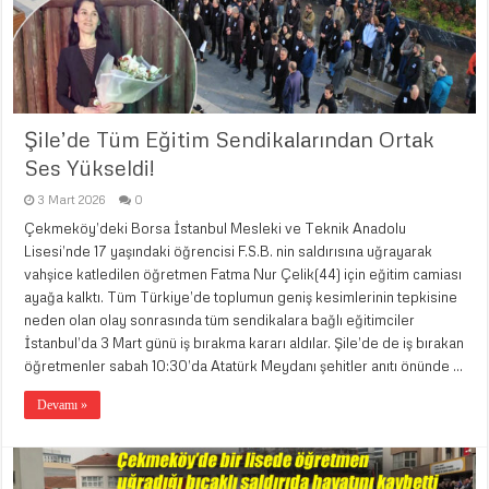
Şile’de Tüm Eğitim Sendikalarından Ortak
Ses Yükseldi!
3 Mart 2026
0
Çekmeköy’deki Borsa İstanbul Mesleki ve Teknik Anadolu
Lisesi’nde 17 yaşındaki öğrencisi F.S.B. nin saldırısına uğrayarak
vahşice katledilen öğretmen Fatma Nur Çelik(44) için eğitim camiası
ayağa kalktı. Tüm Türkiye’de toplumun geniş kesimlerinin tepkisine
neden olan olay sonrasında tüm sendikalara bağlı eğitimciler
İstanbul’da 3 Mart günü iş bırakma kararı aldılar. Şile’de de iş bırakan
öğretmenler sabah 10:30’da Atatürk Meydanı şehitler anıtı önünde …
Devamı »