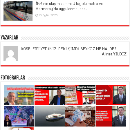
İBB’nin ulaşım zammı U logolu metro ve
Marmaray’da uygulanmayacak
16 Eylül 2025
Yazarlar
KÖSELER’İ YEDİNİZ, PEKİ ŞİMDİ BEYKOZ NE HALDE?
Alirıza YILDIZ
Fotoğraflar