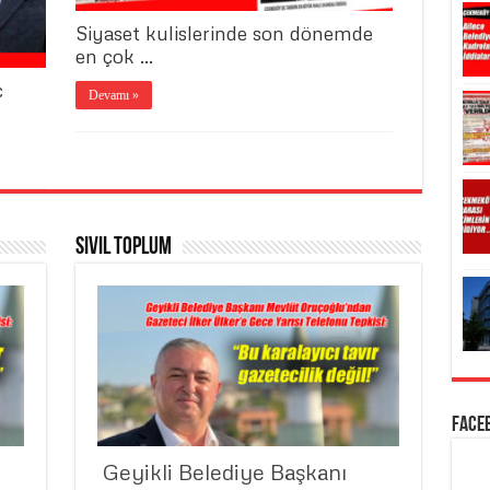
Siyaset kulislerinde son dönemde
en çok …
ç
Devamı »
Sivil Toplum
Face
​ Geyikli Belediye Başkanı