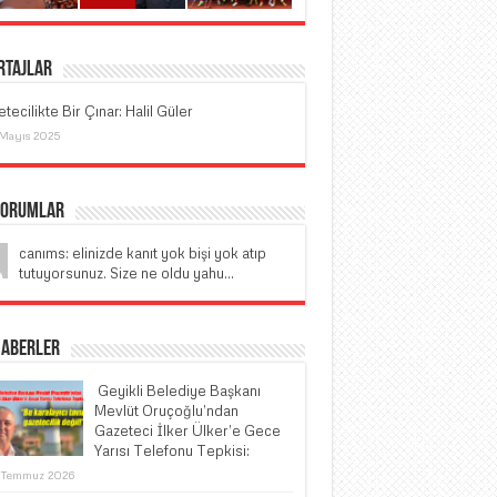
rtajlar
tecilikte Bir Çınar: Halil Güler
 Mayıs 2025
Yorumlar
canıms: elinizde kanıt yok bişi yok atıp
tutuyorsunuz. Size ne oldu yahu...
Haberler
​ Geyikli Belediye Başkanı
Mevlüt Oruçoğlu’ndan
Gazeteci İlker Ülker’e Gece
Yarısı Telefonu Tepkisi:
 Temmuz 2026