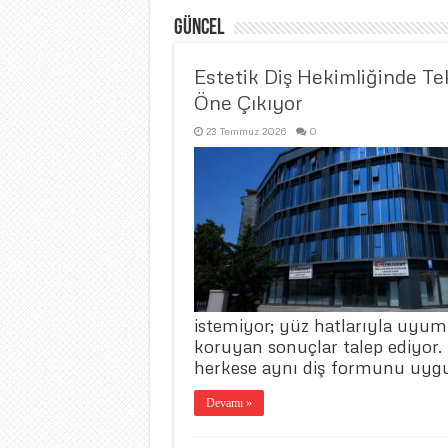
Güncel
Estetik Diş Hekimliğinde Te
Öne Çıkıyor
23 Temmuz 2026
0
istemiyor; yüz hatlarıyla uyum
koruyan sonuçlar talep ediyor.
herkese aynı diş formunu uyg
Devamı »