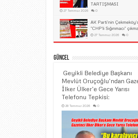
TARTIŞMASI
27 Temmuz 2026
0
AK Parti’nin Çekmeköy’
“CHP’li Sığınmacı” çıkma
27 Temmuz 2026
0
Güncel
​ Geyikli Belediye Başkanı
Mevlüt Oruçoğlu’ndan Gaz
İlker Ülker’e Gece Yarısı
Telefonu Tepkisi:
28 Temmuz 2026
0