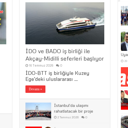
İDO ve BADO iş birliği ile
Uya
Akçay-Midilli seferleri başlıyor
28
16 Temmuz 2026
0
İDO-BTT iş birliğiyle Kuzey
Ege’deki uluslararası …
Devamı »
İstanbul’da ulaşımı
rahatlatacak bir proje
2 Temmuz 2026
0