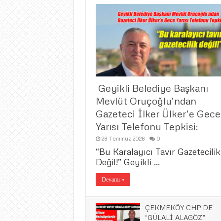
​ Geyikli Belediye Başkanı
Mevlüt Oruçoğlu’ndan
Gazeteci İlker Ülker’e Gece
Yarısı Telefonu Tepkisi:
28 Temmuz 2026
0
“Bu Karalayıcı Tavır Gazetecilik
Değil!” ​Geyikli …
Devamı »
ÇEKMEKÖY CHP’DE
“GÜLALİ ALAGÖZ”