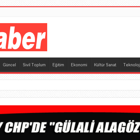
M
Güncel
Sivil Toplum
Eğitim
Ekonomi
Kültür Sanat
Teknoloj