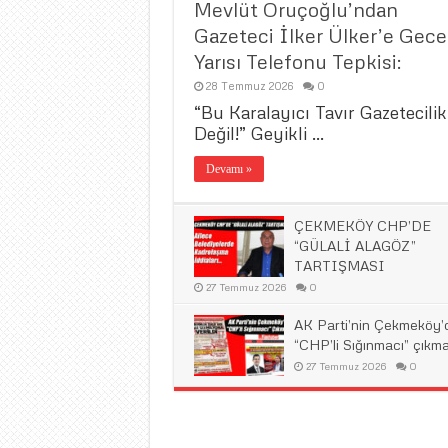
Mevlüt Oruçoğlu’ndan
Gazeteci İlker Ülker’e Gece
Yarısı Telefonu Tepkisi:
28 Temmuz 2026
0
“Bu Karalayıcı Tavır Gazetecilik
Değil!” ​Geyikli …
Devamı »
ÇEKMEKÖY CHP’DE
“GÜLALİ ALAGÖZ”
TARTIŞMASI
27 Temmuz 2026
0
AK Parti’nin Çekmeköy’
“CHP’li Sığınmacı” çıkma
27 Temmuz 2026
0