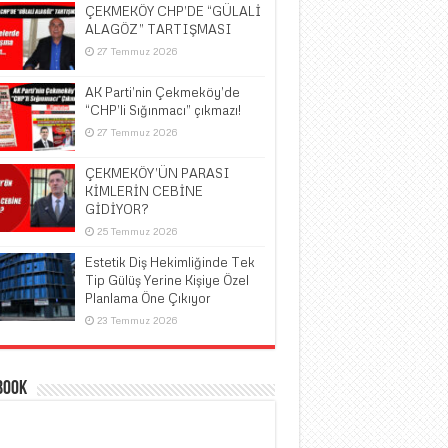
ÇEKMEKÖY CHP’DE “GÜLALİ
ALAGÖZ” TARTIŞMASI
27 Temmuz 2026
AK Parti’nin Çekmeköy’de
“CHP’li Sığınmacı” çıkmazı!
27 Temmuz 2026
ÇEKMEKÖY’ÜN PARASI
KİMLERİN CEBİNE
GİDİYOR?
25 Temmuz 2026
Estetik Diş Hekimliğinde Tek
Tip Gülüş Yerine Kişiye Özel
Planlama Öne Çıkıyor
23 Temmuz 2026
book