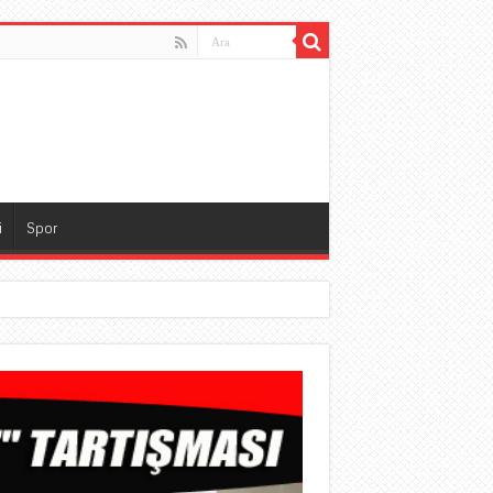
i
Spor