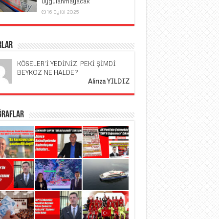
uygulanmayacak
16 Eylül 2025
rlar
KÖSELER’İ YEDİNİZ, PEKİ ŞİMDİ
BEYKOZ NE HALDE?
Alirıza YILDIZ
ğraflar