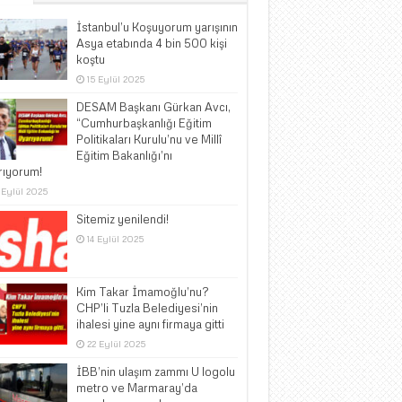
İstanbul’u Koşuyorum yarışının
Asya etabında 4 bin 500 kişi
koştu
15 Eylül 2025
DESAM Başkanı Gürkan Avcı,
“Cumhurbaşkanlığı Eğitim
Politikaları Kurulu’nu ve Millî
Eğitim Bakanlığı’nı
rıyorum!
 Eylül 2025
Sitemiz yenilendi!
14 Eylül 2025
Kim Takar İmamoğlu’nu?
CHP’li Tuzla Belediyesi’nin
ihalesi yine aynı firmaya gitti
22 Eylül 2025
İBB’nin ulaşım zammı U logolu
metro ve Marmaray’da