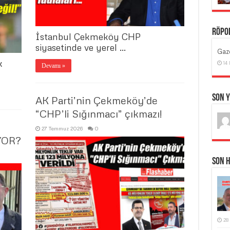
Röpo
İstanbul Çekmeköy CHP
siyasetinde ve yerel …
Gaze
k
14
Devamı »
Son 
AK Parti’nin Çekmeköy’de
“CHP’li Sığınmacı” çıkmazı!
27 Temmuz 2026
0
YOR?
Son 
28