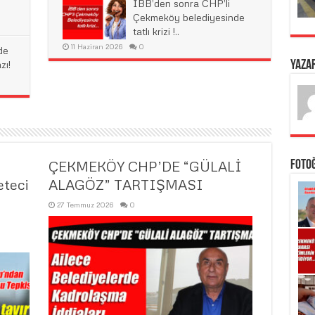
İBB’den sonra CHP’li
Çekmeköy belediyesinde
tatlı krizi !..
11 Haziran 2026
0
de
Yaza
zı!
ÇEKMEKÖY CHP’DE “GÜLALİ
Foto
eteci
ALAGÖZ” TARTIŞMASI
27 Temmuz 2026
0