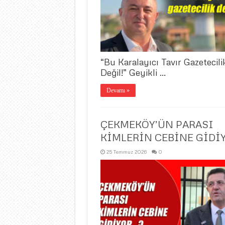
“Bu Karalayıcı Tavır Gazetecili
Değil!” ​Geyikli …
Devamı »
ÇEKMEKÖY’ÜN PARASI
KİMLERİN CEBİNE GİDİ
25 Temmuz 2026
0