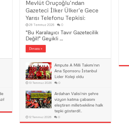
Mevlüt Oruçoğlu’ndan
Gazeteci İlker Ülker’e Gece
Yarısı Telefonu Tepkisi:
28 Temmuz 2026
0
“Bu Karalayıcı Tavır Gazetecilik
Değil!” ​Geyikli …
Devamı »
Ampute A Milli Takımı’nın
Ana Sponsoru İstanbul
Lider Koleji oldu
13 Temmuz 2026
0
de
Ardahan Valisi’nin şehre
zı!
vizyon katma çabasını
eleştiren milletvekiline halk
tepki gösterdi!..
12 Temmuz 2026
0