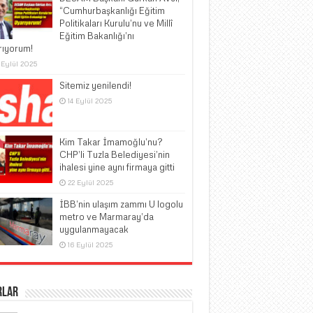
“Cumhurbaşkanlığı Eğitim
Politikaları Kurulu’nu ve Millî
Eğitim Bakanlığı’nı
rıyorum!
 Eylül 2025
Sitemiz yenilendi!
14 Eylül 2025
Kim Takar İmamoğlu’nu?
CHP’li Tuzla Belediyesi’nin
ihalesi yine aynı firmaya gitti
22 Eylül 2025
İBB’nin ulaşım zammı U logolu
metro ve Marmaray’da
uygulanmayacak
16 Eylül 2025
rlar