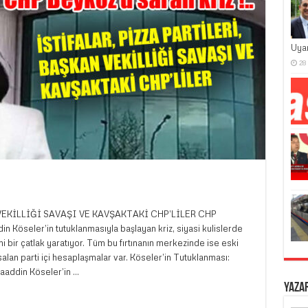
Uya
28
VEKİLLİĞİ SAVAŞI VE KAVŞAKTAKİ CHP’LİLER CHP
 Köseler’in tutuklanmasıyla başlayan kriz, siyasi kulislerde
eni bir çatlak yaratıyor. Tüm bu fırtınanın merkezinde ise eski
lan parti içi hesaplaşmalar var. Köseler’in Tutuklanması:
aaddin Köseler’in …
Yaza