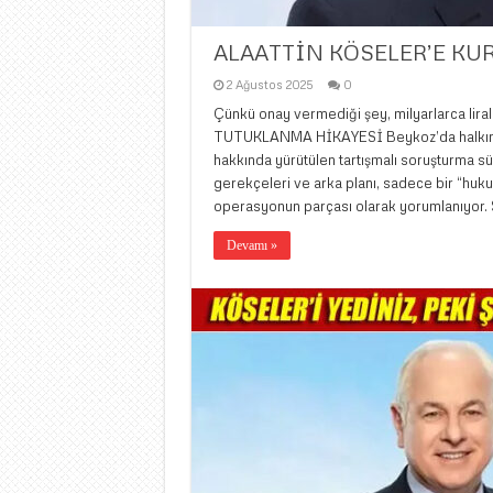
ALAATTİN KÖSELER’E KU
2 Ağustos 2025
0
Çünkü onay vermediği şey, milyarlarca li
TUTUKLANMA HİKAYESİ Beykoz’da halkın oyl
hakkında yürütülen tartışmalı soruşturma s
gerekçeleri ve arka planı, sadece bir “huku
operasyonun parçası olarak yorumlanıyor. Siy
Devamı »