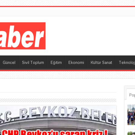
M
Güncel
Sivil Toplum
Eğitim
Ekonomi
Kültür Sanat
Teknoloj
Po