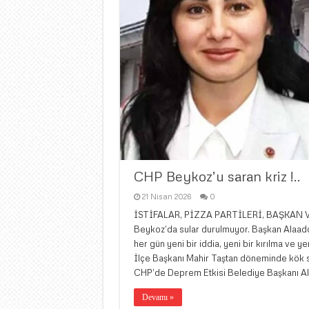
CHP Beykoz’u saran kriz !..
21 Nisan 2026
0
İSTİFALAR, PİZZA PARTİLERİ, BAŞKAN 
Beykoz’da sular durulmuyor. Başkan Alaaddin
her gün yeni bir iddia, yeni bir kırılma ve y
İlçe Başkanı Mahir Taştan döneminde kök sa
CHP’de Deprem Etkisi Belediye Başkanı Al
Devamı »