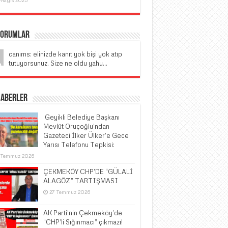
Yorumlar
canıms: elinizde kanıt yok bişi yok atıp
tutuyorsunuz. Size ne oldu yahu...
Haberler
​ Geyikli Belediye Başkanı
Mevlüt Oruçoğlu’ndan
Gazeteci İlker Ülker’e Gece
Yarısı Telefonu Tepkisi:
 Temmuz 2026
ÇEKMEKÖY CHP’DE “GÜLALİ
ALAGÖZ” TARTIŞMASI
27 Temmuz 2026
AK Parti’nin Çekmeköy’de
“CHP’li Sığınmacı” çıkmazı!