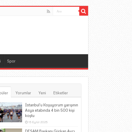
i
Spor
püler
Yorumlar
Yeni
Etiketler
İstanbul’u Koşuyorum yarışının
Asya etabında 4 bin 500 kişi
koştu
15 Eylül 2025
DESAM Başkanı Gürkan Avcı,