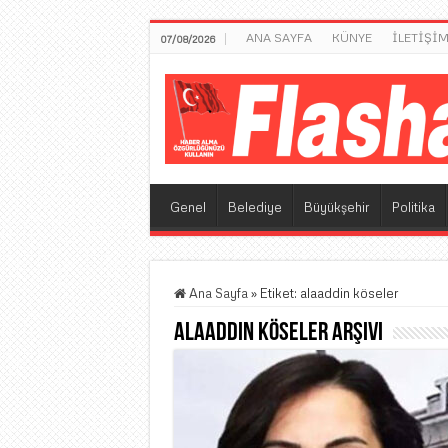
ANA SAYFA
KÜNYE
İLETİŞİ
07/08/2026
Genel
Belediye
Büyükşehir
Politika
Ana Sayfa
»
Etiket:
alaaddin köseler
alaaddin köseler
Arşivi