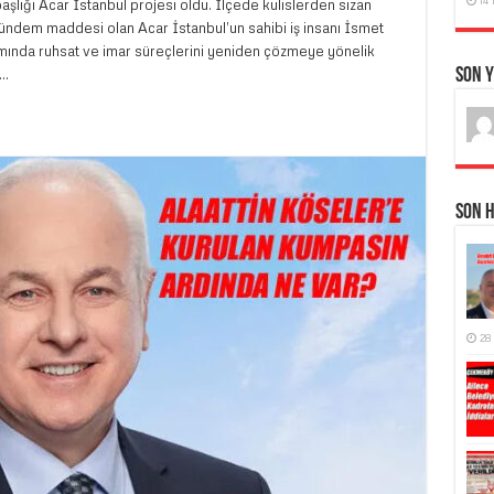
şlığı Acar İstanbul projesi oldu. İlçede kulislerden sızan
gündem maddesi olan Acar İstanbul’un sahibi iş insanı İsmet
amında ruhsat ve imar süreçlerini yeniden çözmeye yönelik
Son 
 …
Son 
28