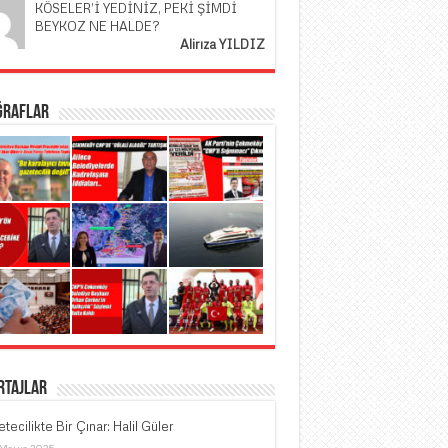
KÖSELER’İ YEDİNİZ, PEKİ ŞİMDİ
BEYKOZ NE HALDE?
Alirıza YILDIZ
ğraflar
rtajlar
tecilikte Bir Çınar: Halil Güler
 Mayıs 2025