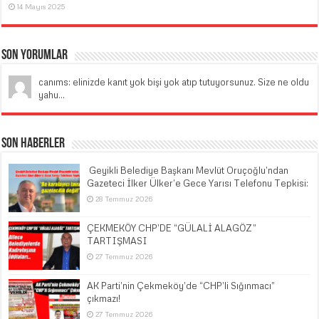
14 Mayıs 2025
Son Yorumlar
canıms: elinizde kanıt yok bişi yok atıp tutuyorsunuz. Size ne oldu
yahu...
Son Haberler
​ Geyikli Belediye Başkanı Mevlüt Oruçoğlu’ndan
Gazeteci İlker Ülker’e Gece Yarısı Telefonu Tepkisi:
28 Temmuz 2026
ÇEKMEKÖY CHP’DE “GÜLALİ ALAGÖZ”
TARTIŞMASI
27 Temmuz 2026
AK Parti’nin Çekmeköy’de “CHP’li Sığınmacı”
çıkmazı!
27 Temmuz 2026