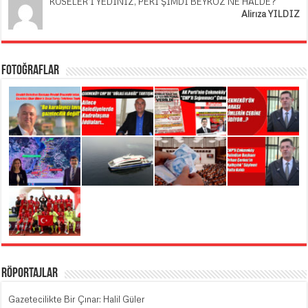
KÖSELER’İ YEDİNİZ, PEKİ ŞİMDİ BEYKOZ NE HALDE?
Alirıza YILDIZ
Fotoğraflar
Röportajlar
Gazetecilikte Bir Çınar: Halil Güler