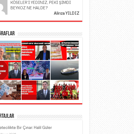
KÖSELER’İ YEDİNİZ, PEKİ ŞİMDİ
BEYKOZ NE HALDE?
Alirıza YILDIZ
ğraflar
rtajlar
tecilikte Bir Çınar: Halil Güler
 Mayıs 2025