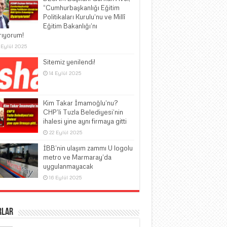
“Cumhurbaşkanlığı Eğitim
Politikaları Kurulu’nu ve Millî
Eğitim Bakanlığı’nı
rıyorum!
 Eylül 2025
Sitemiz yenilendi!
14 Eylül 2025
Kim Takar İmamoğlu’nu?
CHP’li Tuzla Belediyesi’nin
ihalesi yine aynı firmaya gitti
22 Eylül 2025
İBB’nin ulaşım zammı U logolu
metro ve Marmaray’da
uygulanmayacak
16 Eylül 2025
rlar