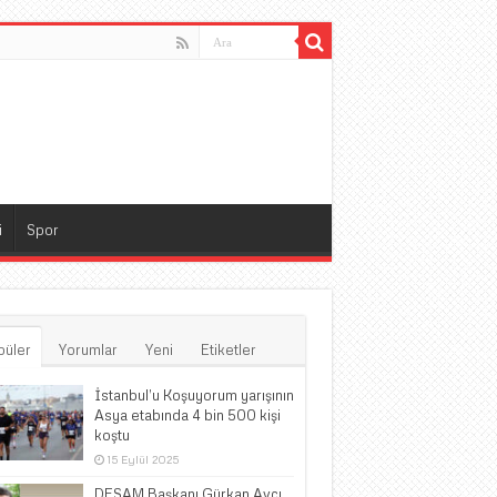
i
Spor
püler
Yorumlar
Yeni
Etiketler
İstanbul’u Koşuyorum yarışının
Asya etabında 4 bin 500 kişi
koştu
15 Eylül 2025
DESAM Başkanı Gürkan Avcı,