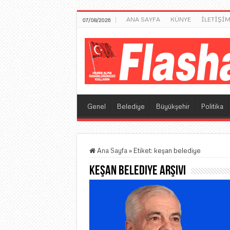
ANA SAYFA
KÜNYE
İLETİŞİ
07/08/2026
Genel
Belediye
Büyükşehir
Politika
Ana Sayfa
»
Etiket:
keşan belediye
keşan belediye
Arşivi