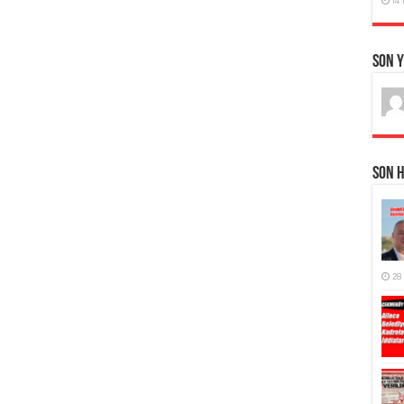
Son 
Son 
28