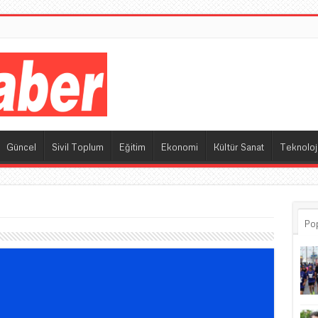
M
Güncel
Sivil Toplum
Eğitim
Ekonomi
Kültür Sanat
Teknoloj
Po