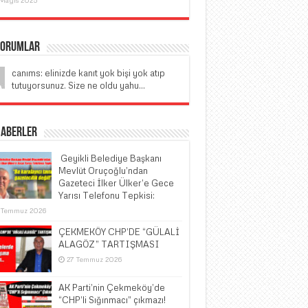
Yorumlar
canıms: elinizde kanıt yok bişi yok atıp
tutuyorsunuz. Size ne oldu yahu...
Haberler
​ Geyikli Belediye Başkanı
Mevlüt Oruçoğlu’ndan
Gazeteci İlker Ülker’e Gece
Yarısı Telefonu Tepkisi:
 Temmuz 2026
ÇEKMEKÖY CHP’DE “GÜLALİ
ALAGÖZ” TARTIŞMASI
27 Temmuz 2026
AK Parti’nin Çekmeköy’de
“CHP’li Sığınmacı” çıkmazı!