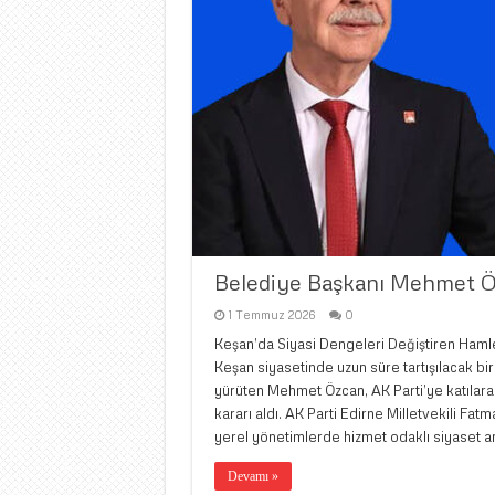
Belediye Başkanı Mehmet Öz
1 Temmuz 2026
0
Keşan’da Siyasi Dengeleri Değiştiren Haml
Keşan siyasetinde uzun süre tartışılacak bi
yürüten Mehmet Özcan, AK Parti’ye katılarak
kararı aldı. AK Parti Edirne Milletvekili Fa
yerel yönetimlerde hizmet odaklı siyaset an
Devamı »