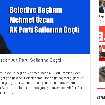
Uya
28
can AK Parti Saflarına Geçti
e: Belediye Başkanı Mehmet Özcan AK Parti Saflarına Geçti
r gelişme yaşandı. Dört dönemdir belediye başkanlığı görevini
 siyasi yoluna Cumhur İttifakı çatısı altında devam etme
tma Aksal, düzenlenen törende yaptığı konuşmada, AK Parti’nin
layışını …
Yaza