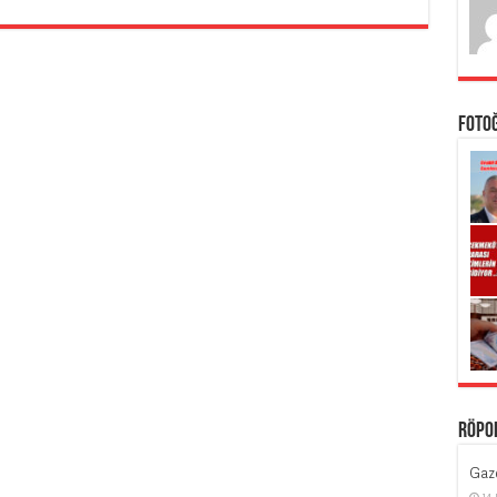
Foto
Röpo
Gaze
14