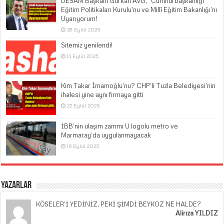
DESAM Başkanı Gürkan Avcı, “Cumhurbaşkanlığı
Eğitim Politikaları Kurulu’nu ve Millî Eğitim Bakanlığı’nı
Uyarıyorum!
28 Eylül 2025
Sitemiz yenilendi!
14 Eylül 2025
Kim Takar İmamoğlu’nu? CHP’li Tuzla Belediyesi’nin
ihalesi yine aynı firmaya gitti
22 Eylül 2025
İBB’nin ulaşım zammı U logolu metro ve
Marmaray’da uygulanmayacak
16 Eylül 2025
Yazarlar
KÖSELER’İ YEDİNİZ, PEKİ ŞİMDİ BEYKOZ NE HALDE?
Alirıza YILDIZ