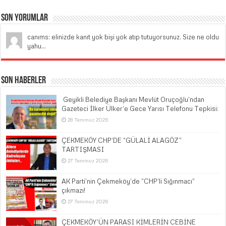
Son Yorumlar
canıms: elinizde kanıt yok bişi yok atıp tutuyorsunuz. Size ne oldu
yahu...
Son Haberler
​ Geyikli Belediye Başkanı Mevlüt Oruçoğlu’ndan
Gazeteci İlker Ülker’e Gece Yarısı Telefonu Tepkisi:
28 Temmuz 2026
ÇEKMEKÖY CHP’DE “GÜLALİ ALAGÖZ”
TARTIŞMASI
27 Temmuz 2026
AK Parti’nin Çekmeköy’de “CHP’li Sığınmacı”
çıkmazı!
27 Temmuz 2026
ÇEKMEKÖY’ÜN PARASI KİMLERİN CEBİNE