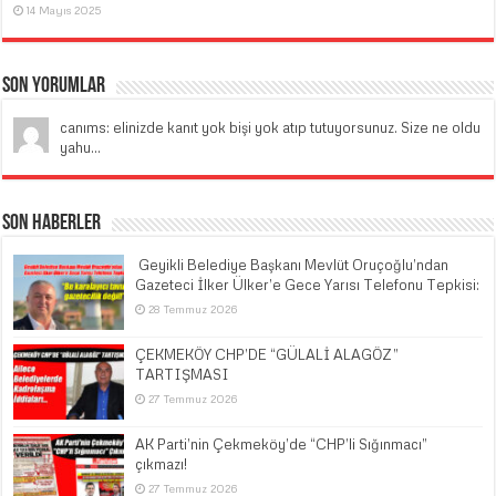
14 Mayıs 2025
Son Yorumlar
canıms: elinizde kanıt yok bişi yok atıp tutuyorsunuz. Size ne oldu
yahu...
Son Haberler
​ Geyikli Belediye Başkanı Mevlüt Oruçoğlu’ndan
Gazeteci İlker Ülker’e Gece Yarısı Telefonu Tepkisi:
28 Temmuz 2026
ÇEKMEKÖY CHP’DE “GÜLALİ ALAGÖZ”
TARTIŞMASI
27 Temmuz 2026
AK Parti’nin Çekmeköy’de “CHP’li Sığınmacı”
çıkmazı!
27 Temmuz 2026