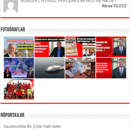
KÖSELER’İ YEDİNİZ, PEKİ ŞİMDİ BEYKOZ NE HALDE?
Alirıza YILDIZ
Fotoğraflar
Röportajlar
Gazetecilikte Bir Çınar: Halil Güler