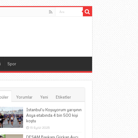
i
Spor
püler
Yorumlar
Yeni
Etiketler
İstanbul’u Koşuyorum yarışının
Asya etabında 4 bin 500 kişi
koştu
15 Eylül 2025
DESAM Başkanı Gürkan Avcı,