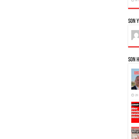
Son 
Son 
28