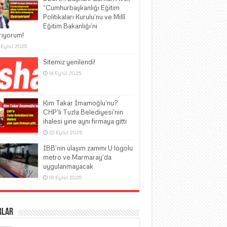
“Cumhurbaşkanlığı Eğitim
Politikaları Kurulu’nu ve Millî
Eğitim Bakanlığı’nı
rıyorum!
 Eylül 2025
Sitemiz yenilendi!
14 Eylül 2025
Kim Takar İmamoğlu’nu?
CHP’li Tuzla Belediyesi’nin
ihalesi yine aynı firmaya gitti
22 Eylül 2025
İBB’nin ulaşım zammı U logolu
metro ve Marmaray’da
uygulanmayacak
16 Eylül 2025
rlar