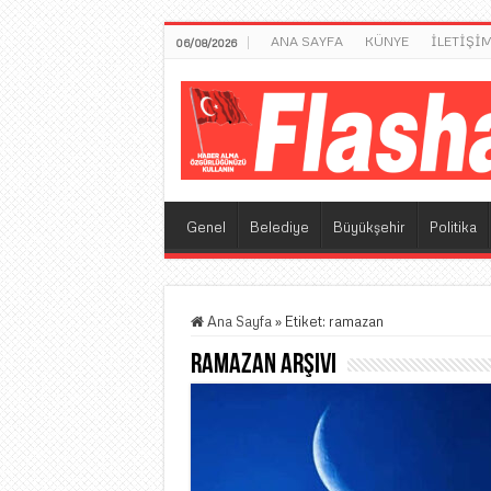
ANA SAYFA
KÜNYE
İLETİŞİ
06/08/2026
Genel
Belediye
Büyükşehir
Politika
Ana Sayfa
»
Etiket:
ramazan
ramazan
Arşivi