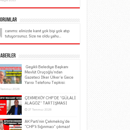
Yorumlar
canıms: elinizde kanıt yok bişi yok atıp
tutuyorsunuz. Size ne oldu yahu...
Haberler
​ Geyikli Belediye Başkanı
Mevlüt Oruçoğlu’ndan
Gazeteci İlker Ülker’e Gece
Yarısı Telefonu Tepkisi:
 Temmuz 2026
ÇEKMEKÖY CHP’DE “GÜLALİ
ALAGÖZ” TARTIŞMASI
27 Temmuz 2026
AK Parti’nin Çekmeköy’de
“CHP’li Sığınmacı” çıkmazı!