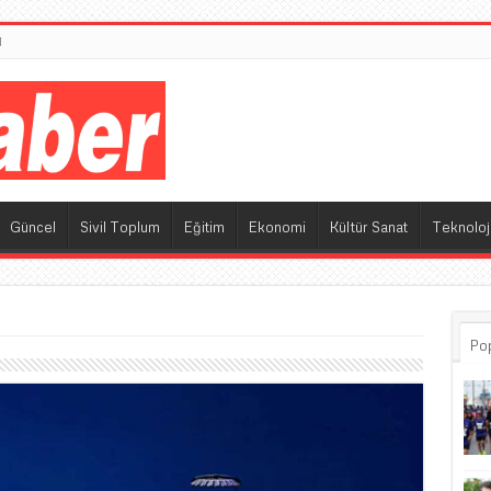
M
Güncel
Sivil Toplum
Eğitim
Ekonomi
Kültür Sanat
Teknoloj
Po