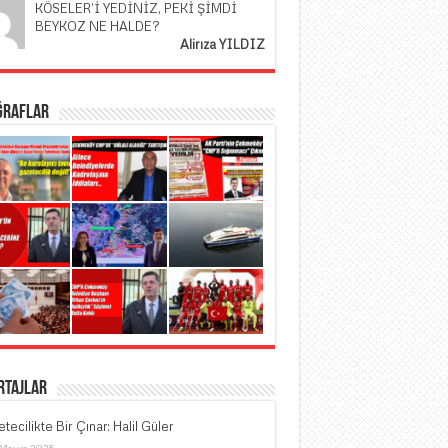
KÖSELER’İ YEDİNİZ, PEKİ ŞİMDİ
BEYKOZ NE HALDE?
Alirıza YILDIZ
ğraflar
rtajlar
tecilikte Bir Çınar: Halil Güler
 Mayıs 2025