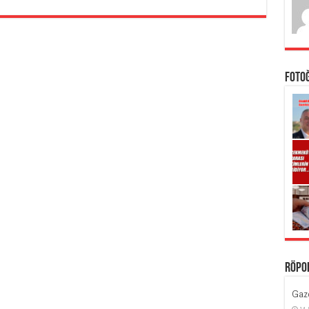
Foto
Röpo
Gaze
14