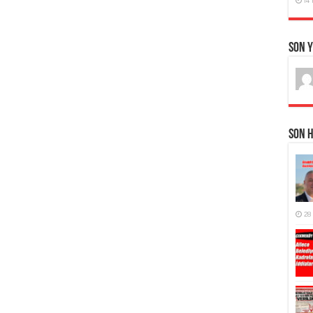
Son 
Son 
28