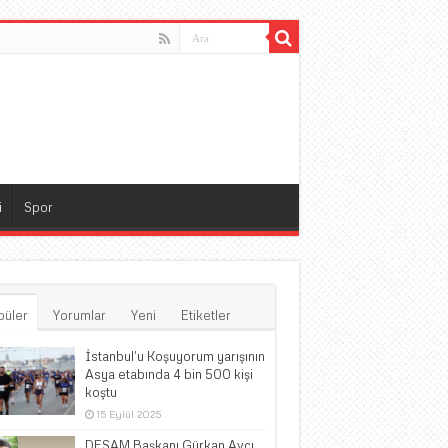
i
Spor
püler
Yorumlar
Yeni
Etiketler
İstanbul’u Koşuyorum yarışının
Asya etabında 4 bin 500 kişi
koştu
15 Eylül 2025
DESAM Başkanı Gürkan Avcı,