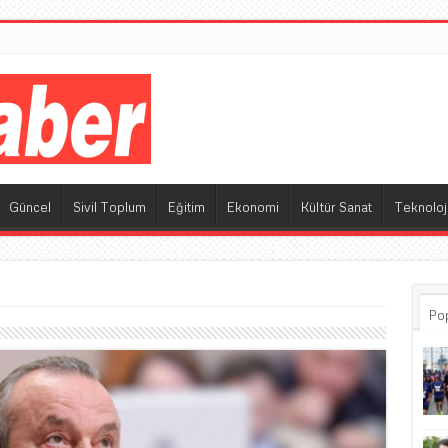
M
Güncel
Sivil Toplum
Eğitim
Ekonomi
Kültür Sanat
Teknoloj
Po