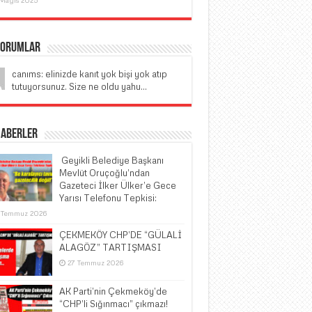
Yorumlar
canıms: elinizde kanıt yok bişi yok atıp
tutuyorsunuz. Size ne oldu yahu...
Haberler
​ Geyikli Belediye Başkanı
Mevlüt Oruçoğlu’ndan
Gazeteci İlker Ülker’e Gece
Yarısı Telefonu Tepkisi:
 Temmuz 2026
ÇEKMEKÖY CHP’DE “GÜLALİ
ALAGÖZ” TARTIŞMASI
27 Temmuz 2026
AK Parti’nin Çekmeköy’de
“CHP’li Sığınmacı” çıkmazı!