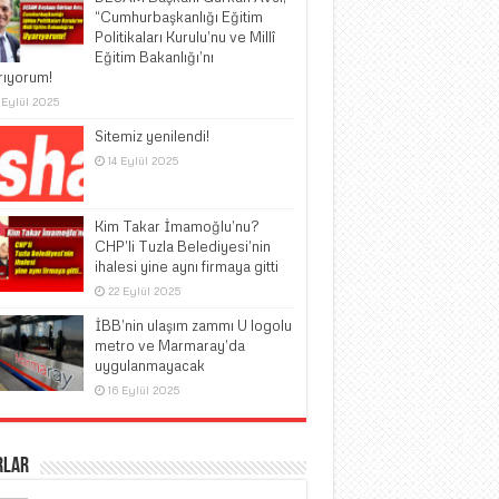
“Cumhurbaşkanlığı Eğitim
Politikaları Kurulu’nu ve Millî
Eğitim Bakanlığı’nı
rıyorum!
 Eylül 2025
Sitemiz yenilendi!
14 Eylül 2025
Kim Takar İmamoğlu’nu?
CHP’li Tuzla Belediyesi’nin
ihalesi yine aynı firmaya gitti
22 Eylül 2025
İBB’nin ulaşım zammı U logolu
metro ve Marmaray’da
uygulanmayacak
16 Eylül 2025
rlar