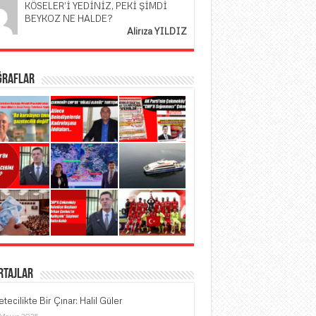
KÖSELER’İ YEDİNİZ, PEKİ ŞİMDİ
BEYKOZ NE HALDE?
Alirıza YILDIZ
ğraflar
rtajlar
tecilikte Bir Çınar: Halil Güler
 Mayıs 2025