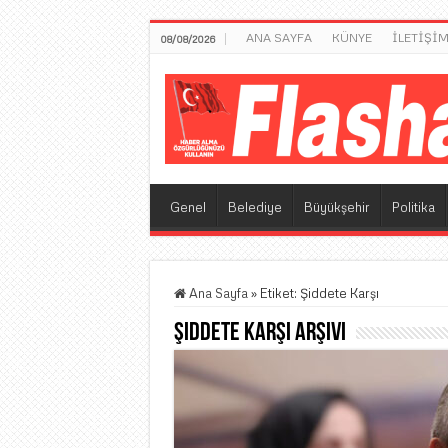
ANA SAYFA
KÜNYE
İLETİŞİ
08/08/2026
Genel
Belediye
Büyükşehir
Politika
Ana Sayfa
»
Etiket:
Şiddete Karşı
Şiddete Karşı
Arşivi