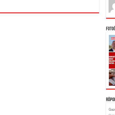
Foto
Röpo
Gaze
14