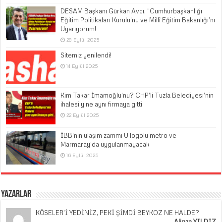
DESAM Başkanı Gürkan Avcı, “Cumhurbaşkanlığı
Eğitim Politikaları Kurulu’nu ve Millî Eğitim Bakanlığı’nı
Uyarıyorum!
28 Eylül 2025
Sitemiz yenilendi!
14 Eylül 2025
Kim Takar İmamoğlu’nu? CHP’li Tuzla Belediyesi’nin
ihalesi yine aynı firmaya gitti
22 Eylül 2025
İBB’nin ulaşım zammı U logolu metro ve
Marmaray’da uygulanmayacak
16 Eylül 2025
Yazarlar
KÖSELER’İ YEDİNİZ, PEKİ ŞİMDİ BEYKOZ NE HALDE?
Alirıza YILDIZ