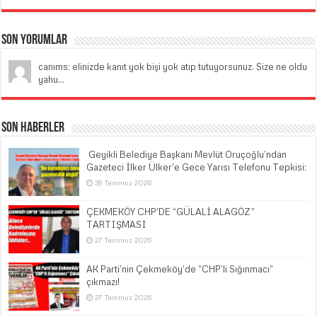
Son Yorumlar
canıms: elinizde kanıt yok bişi yok atıp tutuyorsunuz. Size ne oldu
yahu...
Son Haberler
​ Geyikli Belediye Başkanı Mevlüt Oruçoğlu’ndan
Gazeteci İlker Ülker’e Gece Yarısı Telefonu Tepkisi:
28 Temmuz 2026
ÇEKMEKÖY CHP’DE “GÜLALİ ALAGÖZ”
TARTIŞMASI
27 Temmuz 2026
AK Parti’nin Çekmeköy’de “CHP’li Sığınmacı”
çıkmazı!
27 Temmuz 2026