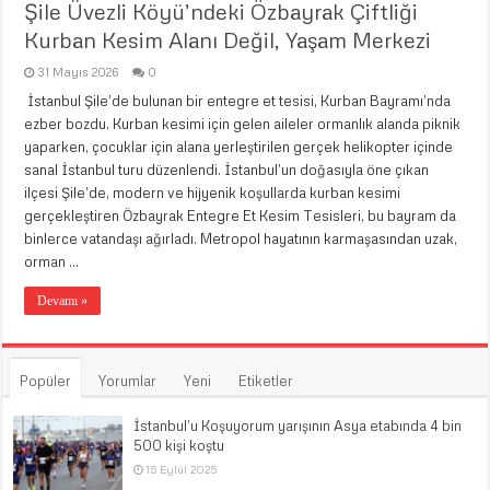
Şile Üvezli Köyü’ndeki Özbayrak Çiftliği
Kurban Kesim Alanı Değil, Yaşam Merkezi
31 Mayıs 2026
0
İstanbul Şile’de bulunan bir entegre et tesisi, Kurban Bayramı’nda
ezber bozdu. Kurban kesimi için gelen aileler ormanlık alanda piknik
yaparken, çocuklar için alana yerleştirilen gerçek helikopter içinde
sanal İstanbul turu düzenlendi. İstanbul’un doğasıyla öne çıkan
ilçesi Şile’de, modern ve hijyenik koşullarda kurban kesimi
gerçekleştiren Özbayrak Entegre Et Kesim Tesisleri, bu bayram da
binlerce vatandaşı ağırladı. Metropol hayatının karmaşasından uzak,
orman …
Devamı »
Popüler
Yorumlar
Yeni
Etiketler
İstanbul’u Koşuyorum yarışının Asya etabında 4 bin
500 kişi koştu
15 Eylül 2025