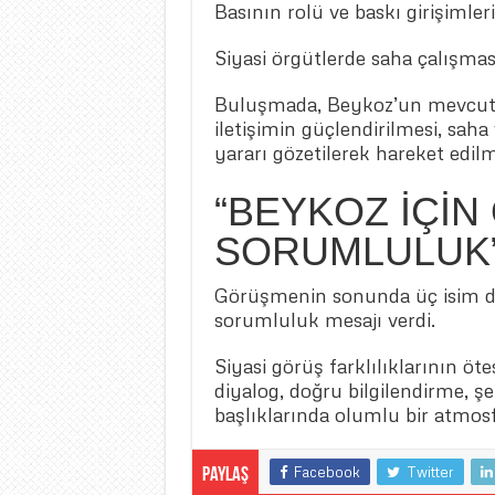
Basının rolü ve baskı girişimleri
Siyasi örgütlerde saha çalışma
Buluşmada, Beykoz’un mevcut 
iletişimin güçlendirilmesi, saha
yararı gözetilerek hareket edil
“BEYKOZ İÇİN
SORUMLULUK”
Görüşmenin sonunda üç isim de
sorumluluk mesajı verdi.
Siyasi görüş farklılıklarının ö
diyalog, doğru bilgilendirme, şe
başlıklarında olumlu bir atmosf
Facebook
Twitter
Paylaş