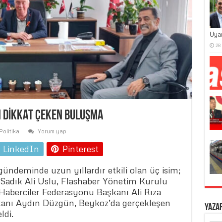
Uya
28
N DİKKAT ÇEKEN BULUŞMA
Politika
Yorum yap
LinkedIn
Pinterest
ündeminde uzun yıllardır etkili olan üç isim;
Sadık Ali Uslu, Flashaber Yönetim Kurulu
Haberciler Federasyonu Başkanı Ali Rıza
kanı Aydın Düzgün, Beykoz’da gerçekleşen
Yaza
ldi.