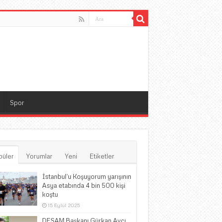
Spor
püler
Yorumlar
Yeni
Etiketler
İstanbul’u Koşuyorum yarışının
Asya etabında 4 bin 500 kişi
koştu
15 Eylül 2025
DESAM Başkanı Gürkan Avcı,