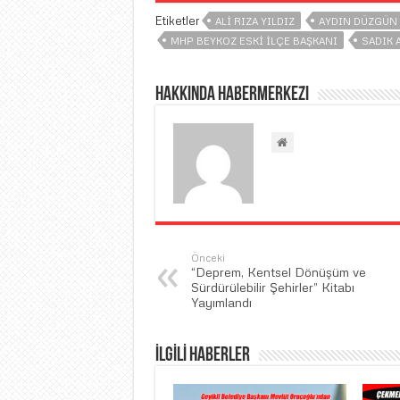
Etiketler
ALI RIZA YILDIZ
AYDIN DÜZGÜN
MHP BEYKOZ ESKI İLÇE BAŞKANI
SADIK 
Hakkında habermerkezi
Önceki
“Deprem, Kentsel Dönüşüm ve
Sürdürülebilir Şehirler” Kitabı
Yayımlandı
İLGİLİ HABERLER