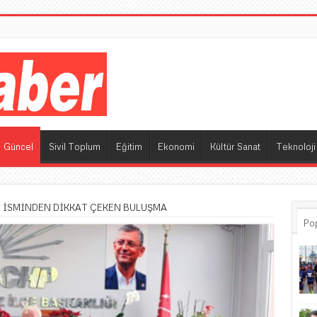
M
Güncel
Sivil Toplum
Eğitim
Ekonomi
Kültür Sanat
Teknoloji
N İSMİNDEN DİKKAT ÇEKEN BULUŞMA
Po