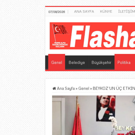
ANA SAYFA
KÜNYE
İLETİŞİ
07/08/2026
Genel
Belediye
Büyükşehir
Politika
Ana Sayfa
»
Genel
»
BEYKOZ’UN ÜÇ ETKİ