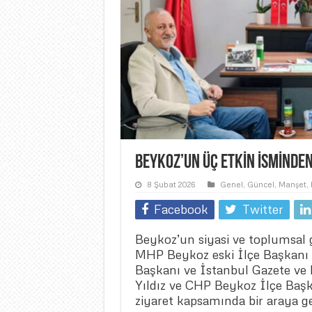
BEYKOZ’UN ÜÇ ETKİN İSMİNDE
8 Şubat 2026
Genel
,
Güncel
,
Manşet
,
Facebook
Twitter
Beykoz’un siyasi ve toplumsal g
MHP Beykoz eski İlçe Başkanı 
Başkanı ve İstanbul Gazete ve 
Yıldız ve CHP Beykoz İlçe Baş
ziyaret kapsamında bir araya ge