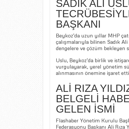
SADIK ALİ US
TECRÜBESİYLE
BAŞKANI
Beykoz’da uzun yıllar MHP çatıs
çalışmalarıyla bilinen Sadık Ali
dengelere ve çözüm bekleyen sor
Uslu, Beykoz’da birlik ve istişa
vurgulayarak, yerel yönetim sür
alınmasının önemine işaret etti
ALİ RIZA YILD
BELGELİ HABE
GELEN İSMİ
Flashaber Yönetim Kurulu Başk
Federasyonu Başkanı Ali Rıza Yı