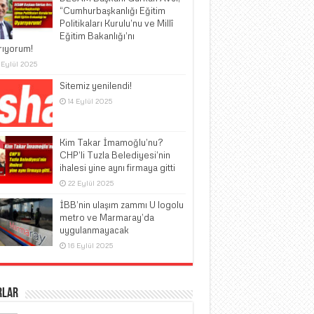
“Cumhurbaşkanlığı Eğitim
Politikaları Kurulu’nu ve Millî
Eğitim Bakanlığı’nı
rıyorum!
 Eylül 2025
Sitemiz yenilendi!
14 Eylül 2025
Kim Takar İmamoğlu’nu?
CHP’li Tuzla Belediyesi’nin
ihalesi yine aynı firmaya gitti
22 Eylül 2025
İBB’nin ulaşım zammı U logolu
metro ve Marmaray’da
uygulanmayacak
16 Eylül 2025
rlar