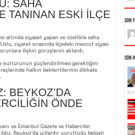
LU: SAHA
 TANINAN ESKİ İLÇE
Son 
ı altında siyaset yapan ve özellikle saha
 Uslu, ziyaret sırasında ilçedeki mevcut siyasi
unlara ilişkin görüşlerini aktardı.
Son 
re kültürünün güçlendirilmesi gerektiğini
eçlerinde halkın beklentilerinin dikkate
.
IZ: BEYKOZ’DA
28
RCİLİĞİN ÖNDE
anı ve İstanbul Gazete ve Haberciler
ldız, Beykoz’da yıllardır yürüttüğü belgeli