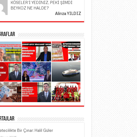
KÖSELER’İ YEDİNİZ, PEKİ ŞİMDİ
BEYKOZ NE HALDE?
Alirıza YILDIZ
ğraflar
rtajlar
tecilikte Bir Çınar: Halil Güler
 Mayıs 2025