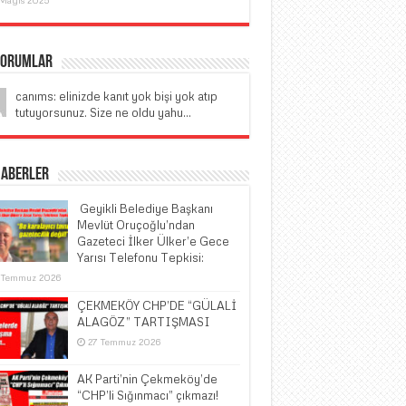
Yorumlar
canıms: elinizde kanıt yok bişi yok atıp
tutuyorsunuz. Size ne oldu yahu...
Haberler
​ Geyikli Belediye Başkanı
Mevlüt Oruçoğlu’ndan
Gazeteci İlker Ülker’e Gece
Yarısı Telefonu Tepkisi:
 Temmuz 2026
ÇEKMEKÖY CHP’DE “GÜLALİ
ALAGÖZ” TARTIŞMASI
27 Temmuz 2026
AK Parti’nin Çekmeköy’de
“CHP’li Sığınmacı” çıkmazı!