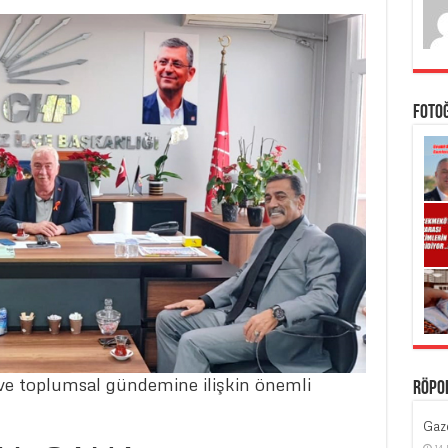
Foto
n ve toplumsal gündemine ilişkin önemli
Röpo
Gaze
14