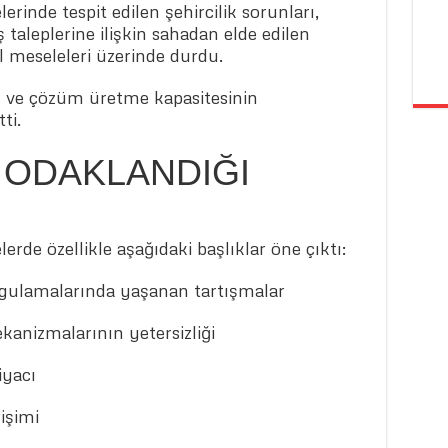
rinde tespit edilen şehircilik sorunları,
taleplerine ilişkin sahadan elde edilen
el meseleleri üzerinde durdu.
g ve çözüm üretme kapasitesinin
ti.
ODAKLANDIĞI
rde özellikle aşağıdaki başlıklar öne çıktı:
ygulamalarında yaşanan tartışmalar
anizmalarının yetersizliği
iyacı
işimi