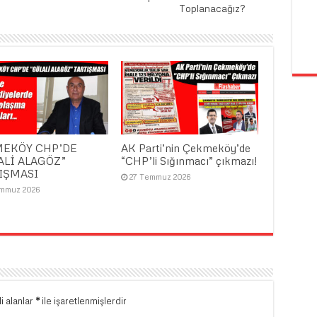
Toplanacağız?
EKÖY CHP’DE
AK Parti’nin Çekmeköy’de
ALİ ALAGÖZ”
“CHP’li Sığınmacı” çıkmazı!
IŞMASI
27 Temmuz 2026
emmuz 2026
i alanlar
*
ile işaretlenmişlerdir