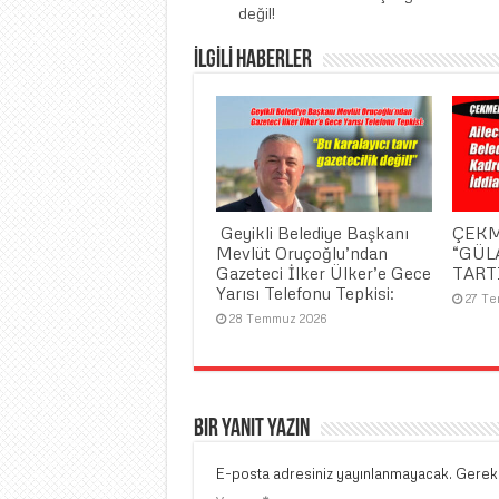
değil!
İLGİLİ HABERLER
​ Geyikli Belediye Başkanı
ÇEKM
Mevlüt Oruçoğlu’ndan
“GÜL
Gazeteci İlker Ülker’e Gece
TART
Yarısı Telefonu Tepkisi:
27 T
28 Temmuz 2026
Bir yanıt yazın
E-posta adresiniz yayınlanmayacak.
Gerekl