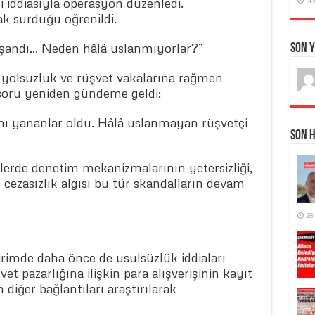
 iddiasıyla operasyon düzenledi.
k sürdüğü öğrenildi.
şandı… Neden hâlâ uslanmıyorlar?”
Son 
 yolsuzluk ve rüşvet vakalarına rağmen
oru yeniden gündeme geldi:
nı yananlar oldu. Hâlâ uslanmayan rüşvetçi
Son 
erde denetim mekanizmalarının yetersizliği,
 cezasızlık algısı bu tür skandalların devam
28
irimde daha önce de usulsüzlük iddiaları
et pazarlığına ilişkin para alışverişinin kayıt
 diğer bağlantıları araştırılarak