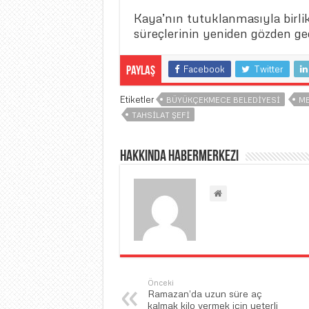
Kaya’nın tutuklanmasıyla birl
süreçlerinin yeniden gözden geç
Facebook
Twitter
Paylaş
Etiketler
BÜYÜKÇEKMECE BELEDIYESI
ME
TAHSILAT ŞEFI
Hakkında habermerkezi
Önceki
Ramazan’da uzun süre aç
kalmak kilo vermek için yeterli