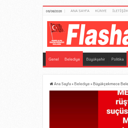
ANA SAYFA
KÜNYE
İLETİŞİ
06/08/2026
Genel
Belediye
Büyükşehir
Politika
Ana Sayfa
»
Belediye
»
Büyükçekmece Belediy