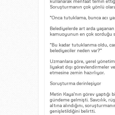
kullanarak menfaat temin ettiği
Soruşturmanın çok yönlü olara
“Onca tutuklama, bunca acı ya
Belediyelerde art arda yaşanan
kamuoyunun en çok sorduğu s
“Bu kadar tutuklanma oldu, ca
belediyeciler neden var?”
Uzmanlara göre, yerel yönetiml
liyakat dışı görevlendirmeler ve
etmesine zemin hazırlıyor.
Soruşturma derinleşiyor
Metin Kaya’nın görev yaptığı b
gündeme gelmişti. Savcılık, rüşv
altına alındığını, soruşturmanın
genişletildiğini belirtti.