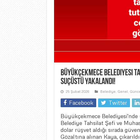
Büyükçekmece Belediyesi Tah
Suçüstü Yakalandı!
25 Şubat 2026
Belediye
,
Genel
,
Günce
Facebook
Twitter
Büyükçekmece Belediyesi’nde ye
Belediye Tahsilat Şefi ve Muha
dolar rüşvet aldığı sırada güve
Gözaltına alınan Kaya, çıkarıl