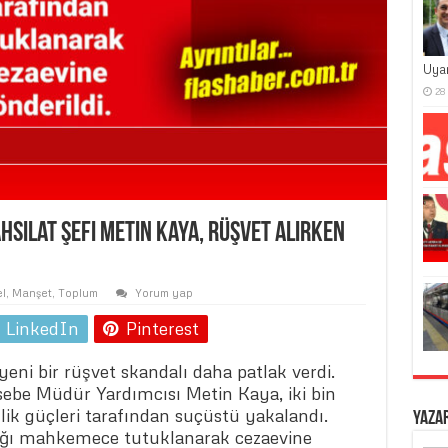
Uya
28
silat Şefi Metin Kaya, Rüşvet Alırken
l
,
Manşet
,
Toplum
Yorum yap
LinkedIn
Pinterest
ni bir rüşvet skandalı daha patlak verdi.
sebe Müdür Yardımcısı Metin Kaya, iki bin
nlik güçleri tarafından suçüstü yakalandı.
Yaza
dığı mahkemece tutuklanarak cezaevine