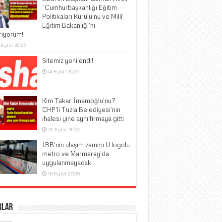
“Cumhurbaşkanlığı Eğitim
Politikaları Kurulu’nu ve Millî
Eğitim Bakanlığı’nı
rıyorum!
 Eylül 2025
Sitemiz yenilendi!
14 Eylül 2025
Kim Takar İmamoğlu’nu?
CHP’li Tuzla Belediyesi’nin
ihalesi yine aynı firmaya gitti
22 Eylül 2025
İBB’nin ulaşım zammı U logolu
metro ve Marmaray’da
uygulanmayacak
16 Eylül 2025
rlar