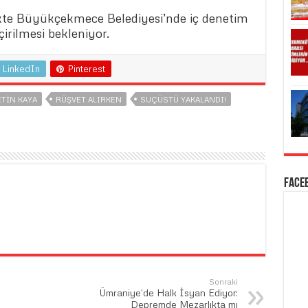
ikte Büyükçekmece Belediyesi’nde iç denetim
irilmesi bekleniyor.
LinkedIn
Pinterest
TIN KAYA
RÜŞVET ALIRKEN
SUÇÜSTÜ YAKALANDI!
Face
Sonraki
Ümraniye’de Halk İsyan Ediyor:
Depremde Mezarlıkta mı