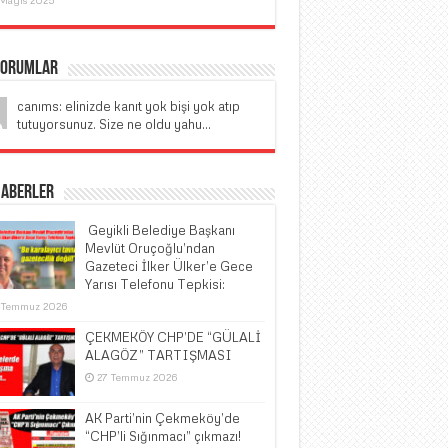
Yorumlar
canıms: elinizde kanıt yok bişi yok atıp
tutuyorsunuz. Size ne oldu yahu...
Haberler
​ Geyikli Belediye Başkanı
Mevlüt Oruçoğlu’ndan
Gazeteci İlker Ülker’e Gece
Yarısı Telefonu Tepkisi:
 Temmuz 2026
ÇEKMEKÖY CHP’DE “GÜLALİ
ALAGÖZ” TARTIŞMASI
27 Temmuz 2026
AK Parti’nin Çekmeköy’de
“CHP’li Sığınmacı” çıkmazı!