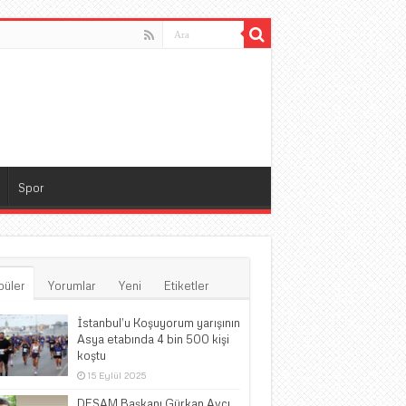
Spor
püler
Yorumlar
Yeni
Etiketler
İstanbul’u Koşuyorum yarışının
Asya etabında 4 bin 500 kişi
koştu
15 Eylül 2025
DESAM Başkanı Gürkan Avcı,