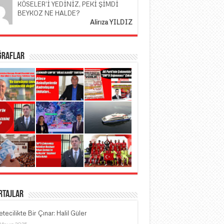
KÖSELER’İ YEDİNİZ, PEKİ ŞİMDİ
BEYKOZ NE HALDE?
Alirıza YILDIZ
ğraflar
rtajlar
tecilikte Bir Çınar: Halil Güler
 Mayıs 2025