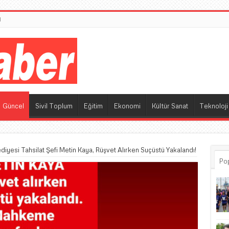
M
Güncel
Sivil Toplum
Eğitim
Ekonomi
Kültür Sanat
Teknoloji
esi Tahsilat Şefi Metin Kaya, Rüşvet Alırken Suçüstü Yakalandı!
Po