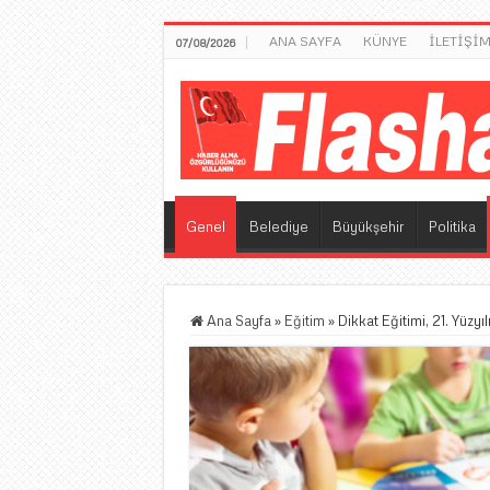
ANA SAYFA
KÜNYE
İLETİŞİ
07/08/2026
Genel
Belediye
Büyükşehir
Politika
Ana Sayfa
»
Eğitim
»
Dikkat Eğitimi, 21. Yüzyı