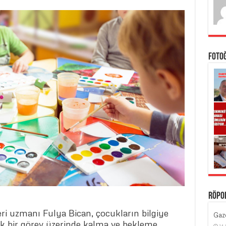
Foto
Röpo
eri uzmanı Fulya Bican, çocukların bilgiye
Gaze
ek bir görev üzerinde kalma ve bekleme
14