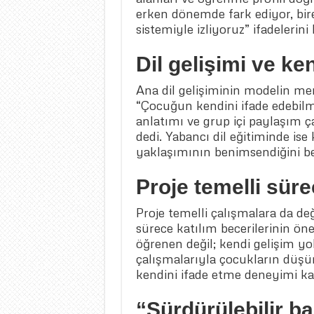
erken dönemde fark ediyor, bir
sistemiyle izliyoruz” ifadelerini 
Dil gelişimi ve ke
Ana dil gelişiminin modelin me
“Çocuğun kendini ifade edebilm
anlatımı ve grup içi paylaşım ç
dedi. Yabancı dil eğitiminde is
yaklaşımının benimsendiğini bel
Proje temelli süreç
Proje temelli çalışmalara da de
sürece katılım becerilerinin ön
öğrenen değil; kendi gelişim yo
çalışmalarıyla çocukların düşü
kendini ifade etme deneyimi k
“Sürdürülebilir ba