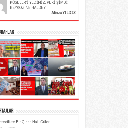
KÖSELER’İ YEDİNİZ, PEKİ ŞİMDİ
BEYKOZ NE HALDE?
Alirıza YILDIZ
ğraflar
rtajlar
tecilikte Bir Çınar: Halil Güler
 Mayıs 2025