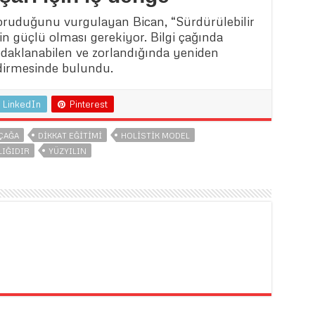
ruduğunu vurgulayan Bican, “Sürdürülebilir
in güçlü olması gerekiyor. Bilgi çağında
 odaklanabilen ve zorlandığında yeniden
dirmesinde bulundu.
LinkedIn
Pinterest
 ÇAĞA
DIKKAT EĞITIMI
HOLISTIK MODEL
LIĞIDIR
YÜZYILIN