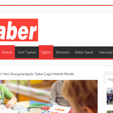
M
Güncel
Sivil Toplum
Eğitim
Ekonomi
Kültür Sanat
Teknoloji
lın Yeni Okuryazarlığıdır: Dijital Çağa Holistik Model
Po