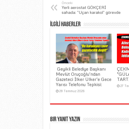
Önceki
Yerli aerostat GÖKÇERİ
sahada: “Uçan karakol” görevde
İLGİLİ HABERLER
​ Geyikli Belediye Başkanı
ÇEKM
Mevlüt Oruçoğlu’ndan
“GÜL
Gazeteci İlker Ülker’e Gece
TART
Yarısı Telefonu Tepkisi:
27 T
28 Temmuz 2026
Bir yanıt yazın