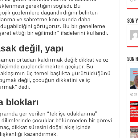
teklenmesi gerektiğini söyledi. Bu
gojik gözlemlere dayandırdığını belirten
aklanma ve sabretme konusunda daha
Son 
 duyabildiğini görüyoruz. Bu bir genelleme
ret ettiği bir eğilimdir” ifadelerini kullandı.
sak değil, yapı
amen ortadan kaldırmak değil; dikkat ve öz
Son 
i biçimde güçlendirmekten geçiyor. Bu
aklaşımın üç temel başlıkta yürütüldüğünü
oymak değil, çocuğun dikkatini ve iç
urmak” dedi.
28
 blokları
gramda yer verilen “tek işe odaklanma”
 dilimlerinde çocuklar bölünmeden bir görevi
, dikkat süresini doğal akış içinde
ışkanlığı kazandırmak.