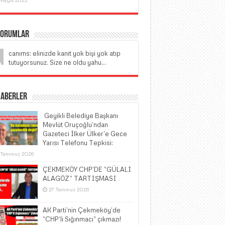
Yorumlar
canıms: elinizde kanıt yok bişi yok atıp
tutuyorsunuz. Size ne oldu yahu...
Haberler
​ Geyikli Belediye Başkanı
Mevlüt Oruçoğlu’ndan
Gazeteci İlker Ülker’e Gece
Yarısı Telefonu Tepkisi:
 Temmuz 2026
ÇEKMEKÖY CHP’DE “GÜLALİ
ALAGÖZ” TARTIŞMASI
27 Temmuz 2026
AK Parti’nin Çekmeköy’de
“CHP’li Sığınmacı” çıkmazı!