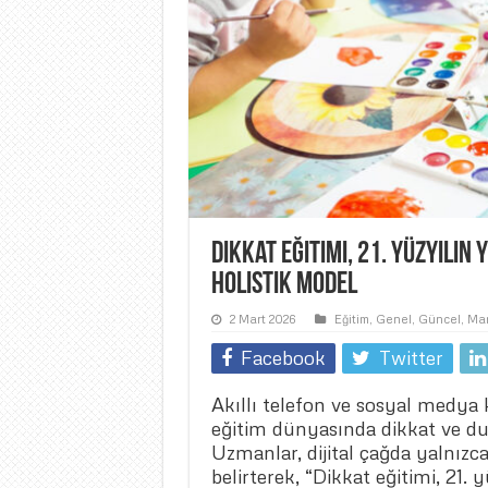
Dikkat Eğitimi, 21. Yüzyılın 
Holistik Model
2 Mart 2026
Eğitim
,
Genel
,
Güncel
,
Ma
Facebook
Twitter
Akıllı telefon ve sosyal medya 
eğitim dünyasında dikkat ve duy
Uzmanlar, dijital çağda yalnızc
belirterek, “Dikkat eğitimi, 21. 