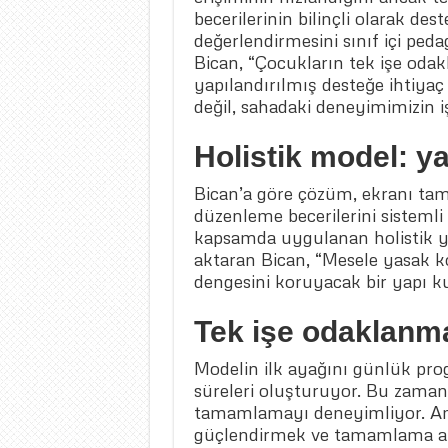
becerilerinin bilinçli olarak des
değerlendirmesini sınıf içi peda
Bican, “Çocukların tek işe od
yapılandırılmış desteğe ihtiyaç
değil, sahadaki deneyimimizin işa
Holistik model: ya
Bican’a göre çözüm, ekranı tam
düzenleme becerilerini sisteml
kapsamda uygulanan holistik y
aktaran Bican, “Mesele yasak k
dengesini koruyacak bir yapı k
Tek işe odaklanma
Modelin ilk ayağını günlük pro
süreleri oluşturuyor. Bu zaman
tamamlamayı deneyimliyor. Amaç
güçlendirmek ve tamamlama al