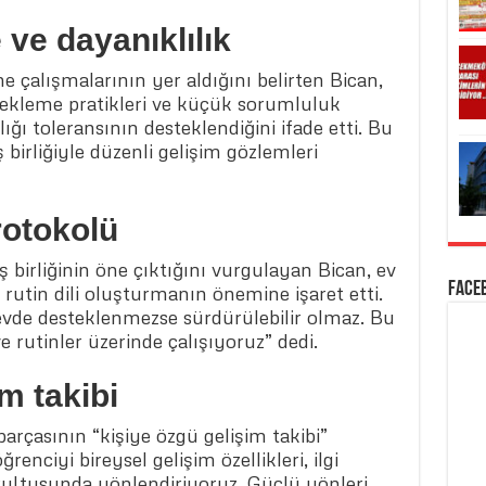
ve dayanıklılık
 çalışmalarının yer aldığını belirten Bican,
a bekleme pratikleri ve küçük sorumluluk
lığı toleransının desteklendiğini ifade etti. Bu
birliğiyle düzenli gelişim gözlemleri
protokolü
 birliğinin öne çıktığını vurgulayan Bican, ev
Face
l rutin dili oluşturmanın önemine işaret etti.
vde desteklenmezse sürdürülebilir olmaz. Bu
ve rutinler üzerinde çalışıyoruz” dedi.
m takibi
arçasının “kişiye özgü gelişim takibi”
enciyi bireysel gelişim özellikleri, ilgi
ğrultusunda yönlendiriyoruz. Güçlü yönleri