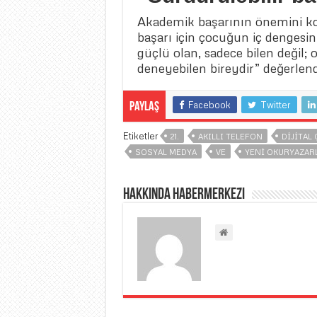
Akademik başarının önemini ko
başarı için çocuğun iç dengesin
güçlü olan, sadece bilen değil;
deneyebilen bireydir” değerlen
Facebook
Twitter
Paylaş
Etiketler
21.
AKILLI TELEFON
DIJITAL
SOSYAL MEDYA
VE
YENI OKURYAZAR
Hakkında habermerkezi