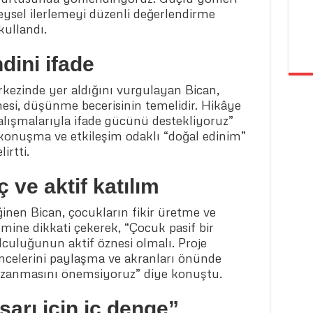
eysel ilerlemeyi düzenli değerlendirme
kullandı.
ndini ifade
rkezinde yer aldığını vurgulayan Bican,
esi, düşünme becerisinin temelidir. Hikâye
alışmalarıyla ifade gücünü destekliyoruz”
e konuşma ve etkileşim odaklı “doğal edinim”
irtti.
 ve aktif katılım
ğinen Bican, çocukların fikir üretme ve
emine dikkati çekerek, “Çocuk pasif bir
lculuğunun aktif öznesi olmalı. Proje
ncelerini paylaşma ve akranları önünde
azanmasını önemsiyoruz” diye konuştu.
şarı için iç denge”