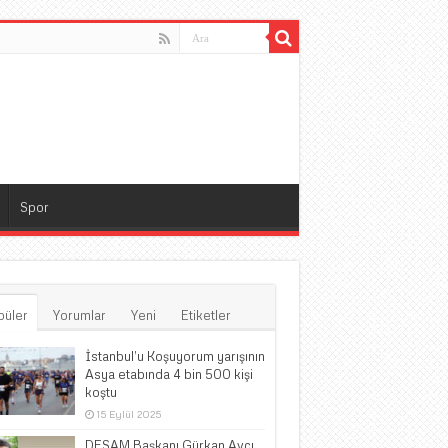
Spor
püler
Yorumlar
Yeni
Etiketler
İstanbul’u Koşuyorum yarışının
Asya etabında 4 bin 500 kişi
koştu
15 Eylül 2025
DESAM Başkanı Gürkan Avcı,