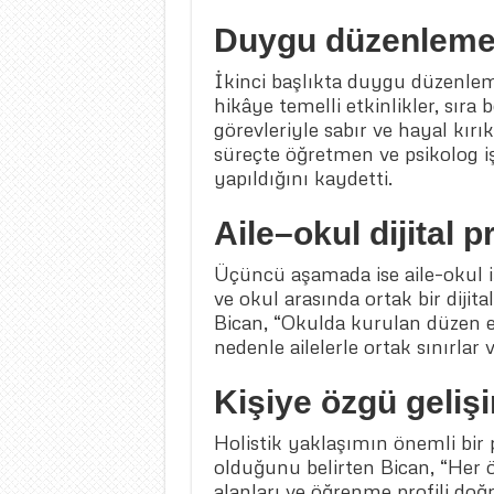
Duygu düzenleme 
İkinci başlıkta duygu düzenleme
hikâye temelli etkinlikler, sır
görevleriyle sabır ve hayal kırık
süreçte öğretmen ve psikolog iş 
yapıldığını kaydetti.
Aile–okul dijital 
Üçüncü aşamada ise aile–okul iş
ve okul arasında ortak bir dijita
Bican, “Okulda kurulan düzen e
nedenle ailelerle ortak sınırlar 
Kişiye özgü gelişi
Holistik yaklaşımın önemli bir p
olduğunu belirten Bican, “Her öğr
alanları ve öğrenme profili do