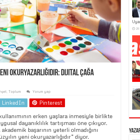
Uya
28
Yeni Okuryazarlığıdır: Dijital Çağa
nşet
,
Toplum
Yorum yap
LinkedIn
Pinterest
kullanımının erken yaşlara inmesiyle birlikte
gusal dayanıklılık tartışması öne çıkıyor.
a akademik başarının yeterli olmadığını
Yaza
yüzyılın yeni okuryazarlığıdır” diyor.