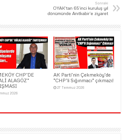
Sonraki
OYAK’tan 65’inci kuruluş yıl
dönümünde Anıtkabir’e ziyaret
EKÖY CHP’DE
AK Parti’nin Çekmeköy’de
ALİ ALAGÖZ”
“CHP’li Sığınmacı” çıkmazı!
IŞMASI
27 Temmuz 2026
emmuz 2026