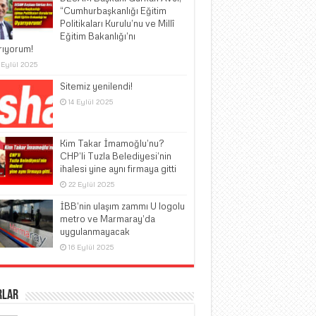
“Cumhurbaşkanlığı Eğitim
Politikaları Kurulu’nu ve Millî
Eğitim Bakanlığı’nı
rıyorum!
 Eylül 2025
Sitemiz yenilendi!
14 Eylül 2025
Kim Takar İmamoğlu’nu?
CHP’li Tuzla Belediyesi’nin
ihalesi yine aynı firmaya gitti
22 Eylül 2025
İBB’nin ulaşım zammı U logolu
metro ve Marmaray’da
uygulanmayacak
16 Eylül 2025
rlar