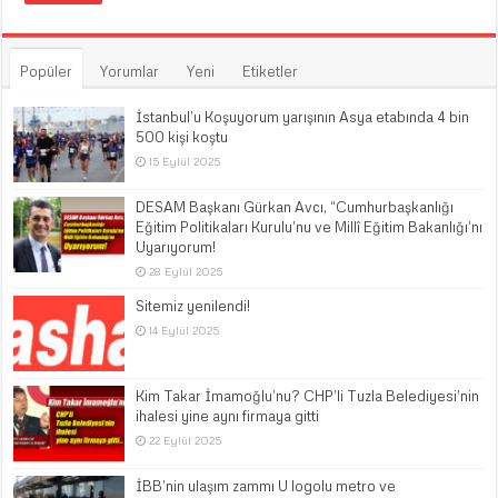
Popüler
Yorumlar
Yeni
Etiketler
İstanbul’u Koşuyorum yarışının Asya etabında 4 bin
500 kişi koştu
15 Eylül 2025
DESAM Başkanı Gürkan Avcı, “Cumhurbaşkanlığı
Eğitim Politikaları Kurulu’nu ve Millî Eğitim Bakanlığı’nı
Uyarıyorum!
28 Eylül 2025
Sitemiz yenilendi!
14 Eylül 2025
Kim Takar İmamoğlu’nu? CHP’li Tuzla Belediyesi’nin
ihalesi yine aynı firmaya gitti
22 Eylül 2025
İBB’nin ulaşım zammı U logolu metro ve