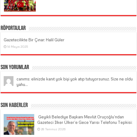
Röportajlar
Gazetecilikte Bir Çınar: Halil Güler
14 Mayıs 2025
Son Yorumlar
canıms: elinizde kanıt yok bişi yok atıp tutuyorsunuz. Size ne oldu
yahu...
Son Haberler
​ Geyikli Belediye Başkanı Mevlüt Oruçoğlu’ndan
Gazeteci İlker Ülker’e Gece Yarısı Telefonu Tepkisi:
28 Temmuz 2026