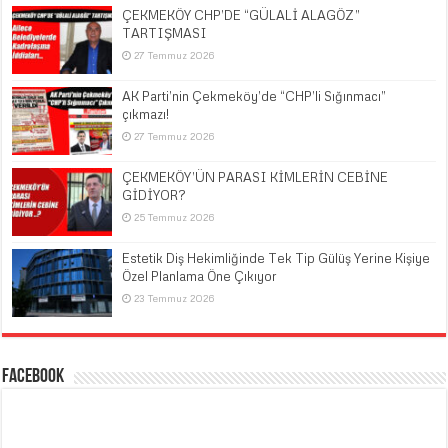
ÇEKMEKÖY CHP’DE “GÜLALİ ALAGÖZ”
TARTIŞMASI
27 Temmuz 2026
AK Parti’nin Çekmeköy’de “CHP’li Sığınmacı”
çıkmazı!
27 Temmuz 2026
ÇEKMEKÖY’ÜN PARASI KİMLERİN CEBİNE
GİDİYOR?
25 Temmuz 2026
Estetik Diş Hekimliğinde Tek Tip Gülüş Yerine Kişiye
Özel Planlama Öne Çıkıyor
23 Temmuz 2026
Facebook