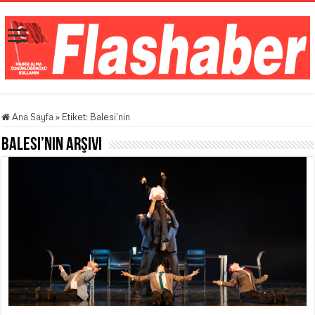
Ana Sayfa
»
Etiket:
Balesi’nin
Balesi’nin
Arşivi