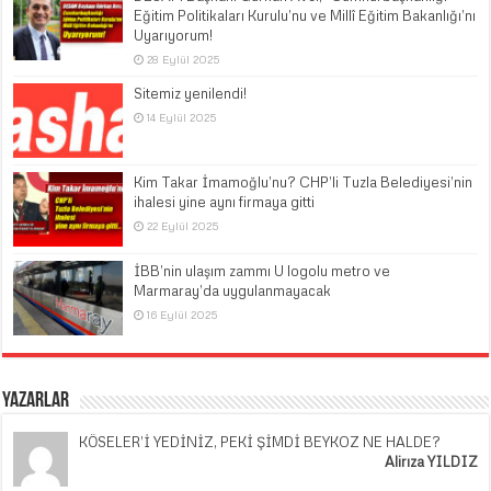
Eğitim Politikaları Kurulu’nu ve Millî Eğitim Bakanlığı’nı
Uyarıyorum!
28 Eylül 2025
Sitemiz yenilendi!
14 Eylül 2025
Kim Takar İmamoğlu’nu? CHP’li Tuzla Belediyesi’nin
ihalesi yine aynı firmaya gitti
22 Eylül 2025
İBB’nin ulaşım zammı U logolu metro ve
Marmaray’da uygulanmayacak
16 Eylül 2025
Yazarlar
KÖSELER’İ YEDİNİZ, PEKİ ŞİMDİ BEYKOZ NE HALDE?
Alirıza YILDIZ