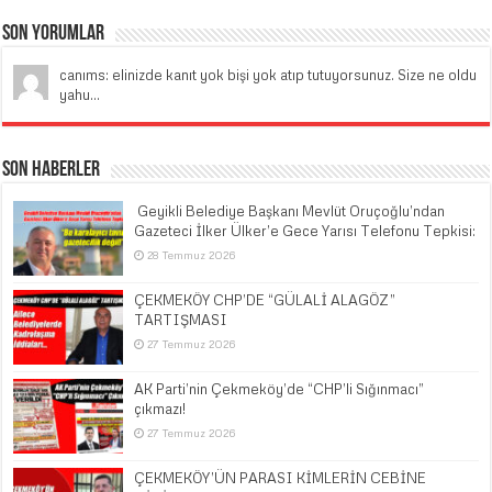
Son Yorumlar
canıms: elinizde kanıt yok bişi yok atıp tutuyorsunuz. Size ne oldu
yahu...
Son Haberler
​ Geyikli Belediye Başkanı Mevlüt Oruçoğlu’ndan
Gazeteci İlker Ülker’e Gece Yarısı Telefonu Tepkisi:
28 Temmuz 2026
ÇEKMEKÖY CHP’DE “GÜLALİ ALAGÖZ”
TARTIŞMASI
27 Temmuz 2026
AK Parti’nin Çekmeköy’de “CHP’li Sığınmacı”
çıkmazı!
27 Temmuz 2026
ÇEKMEKÖY’ÜN PARASI KİMLERİN CEBİNE