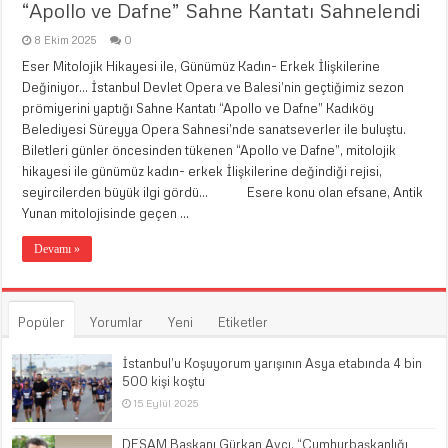
“Apollo ve Dafne” Sahne Kantatı Sahnelendi
8 Ekim 2025
0
Eser Mitolojik Hikayesi ile, Günümüz Kadın- Erkek İlişkilerine
Değiniyor… İstanbul Devlet Opera ve Balesi’nin geçtiğimiz sezon
prömiyerini yaptığı Sahne Kantatı “Apollo ve Dafne” Kadıköy
Belediyesi Süreyya Opera Sahnesi’nde sanatseverler ile buluştu.
Biletleri günler öncesinden tükenen “Apollo ve Dafne”, mitolojik
hikayesi ile günümüz kadın- erkek İlişkilerine değindiği rejisi,
seyircilerden büyük ilgi gördü… Esere konu olan efsane, Antik
Yunan mitolojisinde geçen …
Devamı »
Popüler
Yorumlar
Yeni
Etiketler
İstanbul’u Koşuyorum yarışının Asya etabında 4 bin
500 kişi koştu
15 Eylül 2025
DESAM Başkanı Gürkan Avcı, “Cumhurbaşkanlığı