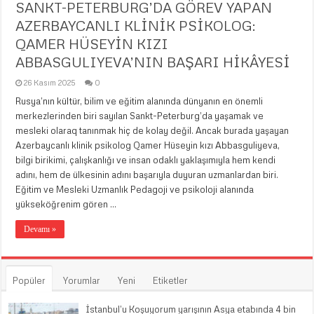
SANKT-PETERBURG’DA GÖREV YAPAN
AZERBAYCANLI KLİNİK PSİKOLOG:
QAMER HÜSEYİN KIZI
ABBASGULIYEVA’NIN BAŞARI HİKÂYESİ
26 Kasım 2025
0
Rusya’nın kültür, bilim ve eğitim alanında dünyanın en önemli
merkezlerinden biri sayılan Sankt-Peterburg’da yaşamak ve
mesleki olaraq tanınmak hiç de kolay değil. Ancak burada yaşayan
Azerbaycanlı klinik psikolog Qamer Hüseyin kızı Abbasguliyeva,
bilgi birikimi, çalışkanlığı ve insan odaklı yaklaşımıyla hem kendi
adını, hem de ülkesinin adını başarıyla duyuran uzmanlardan biri.
Eğitim ve Mesleki Uzmanlık Pedagoji ve psikoloji alanında
yükseköğrenim gören …
Devamı »
Popüler
Yorumlar
Yeni
Etiketler
İstanbul’u Koşuyorum yarışının Asya etabında 4 bin