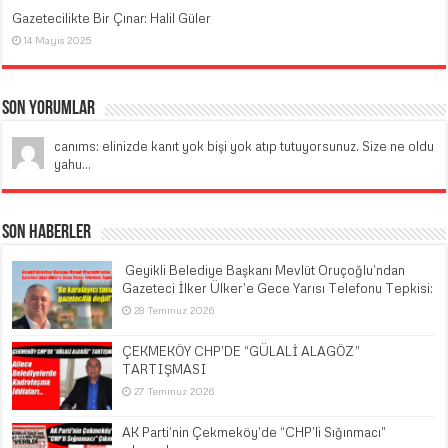
Gazetecilikte Bir Çınar: Halil Güler
14 Mayıs 2025
Son Yorumlar
canıms: elinizde kanıt yok bişi yok atıp tutuyorsunuz. Size ne oldu
yahu...
Son Haberler
​ Geyikli Belediye Başkanı Mevlüt Oruçoğlu’ndan
Gazeteci İlker Ülker’e Gece Yarısı Telefonu Tepkisi:
28 Temmuz 2026
ÇEKMEKÖY CHP’DE “GÜLALİ ALAGÖZ”
TARTIŞMASI
27 Temmuz 2026
AK Parti’nin Çekmeköy’de “CHP’li Sığınmacı”