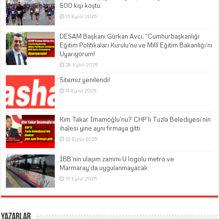
500 kişi koştu
15 Eylül 2025
DESAM Başkanı Gürkan Avcı, “Cumhurbaşkanlığı
Eğitim Politikaları Kurulu’nu ve Millî Eğitim Bakanlığı’nı
Uyarıyorum!
28 Eylül 2025
Sitemiz yenilendi!
14 Eylül 2025
Kim Takar İmamoğlu’nu? CHP’li Tuzla Belediyesi’nin
ihalesi yine aynı firmaya gitti
22 Eylül 2025
İBB’nin ulaşım zammı U logolu metro ve
Marmaray’da uygulanmayacak
16 Eylül 2025
Yazarlar