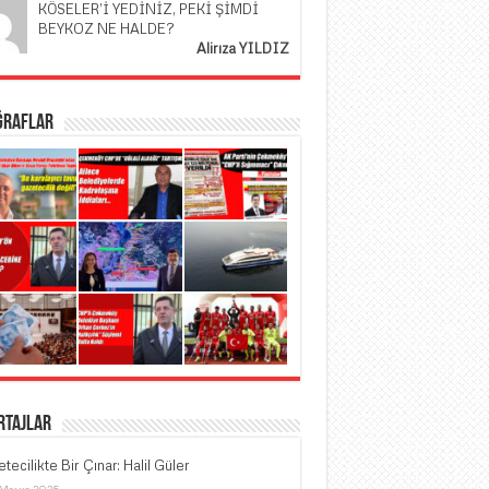
KÖSELER’İ YEDİNİZ, PEKİ ŞİMDİ
BEYKOZ NE HALDE?
Alirıza YILDIZ
ğraflar
rtajlar
tecilikte Bir Çınar: Halil Güler
 Mayıs 2025