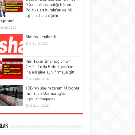
“Cumhurbaşkanlığı Eğitim
Politikaları Kurulu’nu ve Millî
Eğitim Bakanlığı’nı
rıyorum!
 Eylül 2025
Sitemiz yenilendi!
14 Eylül 2025
Kim Takar İmamoğlu’nu?
CHP’li Tuzla Belediyesi’nin
ihalesi yine aynı firmaya gitti
22 Eylül 2025
İBB’nin ulaşım zammı U logolu
metro ve Marmaray’da
uygulanmayacak
16 Eylül 2025
rlar