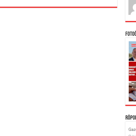
Foto
Röpo
Gaze
14