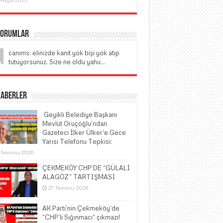
Yorumlar
canıms: elinizde kanıt yok bişi yok atıp
tutuyorsunuz. Size ne oldu yahu...
Haberler
​ Geyikli Belediye Başkanı
Mevlüt Oruçoğlu’ndan
Gazeteci İlker Ülker’e Gece
Yarısı Telefonu Tepkisi:
 Temmuz 2026
ÇEKMEKÖY CHP’DE “GÜLALİ
ALAGÖZ” TARTIŞMASI
27 Temmuz 2026
AK Parti’nin Çekmeköy’de
“CHP’li Sığınmacı” çıkmazı!