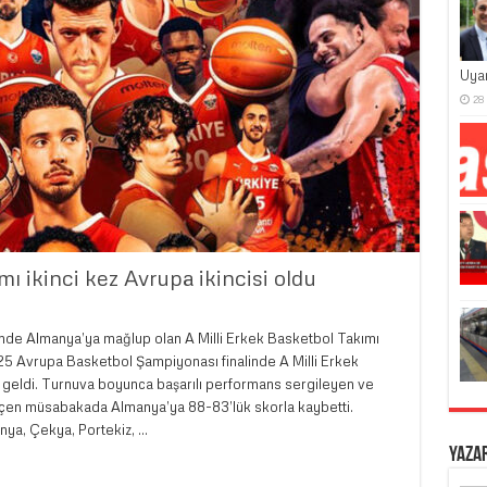
Uya
28
mı ikinci kez Avrupa ikincisi oldu
nde Almanya’ya mağlup olan A Milli Erkek Basketbol Takımı
2025 Avrupa Basketbol Şampiyonası finalinde A Milli Erkek
a geldi. Turnuva boyunca başarılı performans sergileyen ve
geçen müsabakada Almanya’ya 88-83’lük skorla kaybetti.
nya, Çekya, Portekiz, …
Yaza