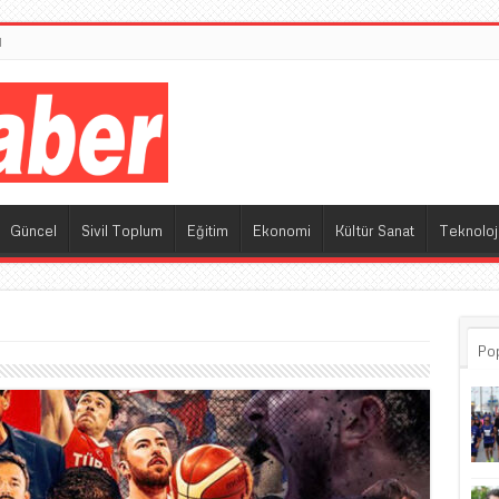
M
Güncel
Sivil Toplum
Eğitim
Ekonomi
Kültür Sanat
Teknoloj
Po