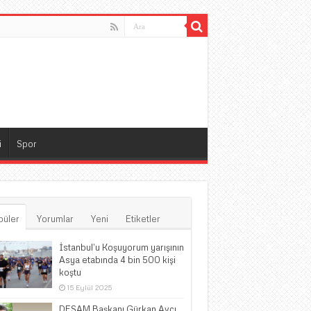
i
Spor
püler
Yorumlar
Yeni
Etiketler
İstanbul’u Koşuyorum yarışının
Asya etabında 4 bin 500 kişi
koştu
15 Eylül 2025
DESAM Başkanı Gürkan Avcı,