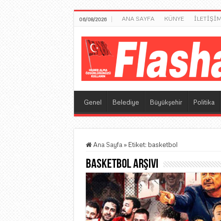
ANA SAYFA
KÜNYE
İLETİŞİ
06/08/2026
Genel
Belediye
Büyükşehir
Politika
Ana Sayfa
»
Etiket:
basketbol
basketbol
Arşivi