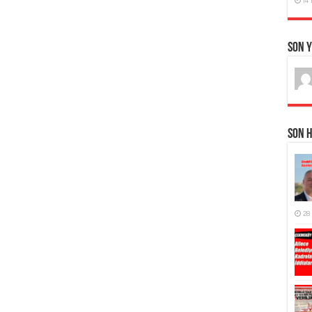
Son 
Son 
28