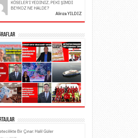
KÖSELER’İ YEDİNİZ, PEKİ ŞİMDİ
BEYKOZ NE HALDE?
Alirıza YILDIZ
ğraflar
rtajlar
tecilikte Bir Çınar: Halil Güler
 Mayıs 2025