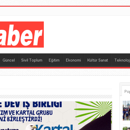
M
Güncel
Sivil Toplum
Eğitim
Ekonomi
Kültür Sanat
Teknoloj
Po