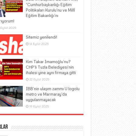
“Cumhurbaşkanlığı Eğitim
Politikaları Kurulu’nu ve Millî
Eğitim Bakanlığı’nı
rıyorum!
 Eylül 2025
Sitemiz yenilendi!
14 Eylül 2025
Kim Takar İmamoğlu’nu?
CHP’li Tuzla Belediyesi’nin
ihalesi yine aynı firmaya gitti
22 Eylül 2025
İBB’nin ulaşım zammı U logolu
metro ve Marmaray’da
uygulanmayacak
16 Eylül 2025
rlar