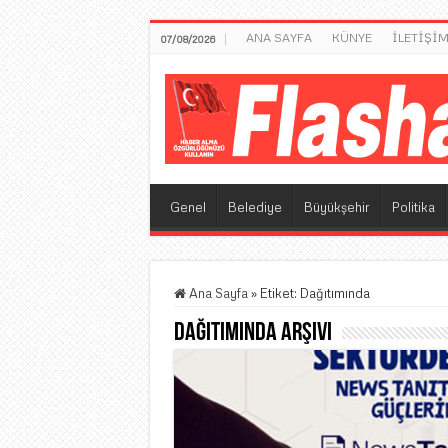
ANA SAYFA
KÜNYE
İLETİŞİ
07/08/2026
Genel
Belediye
Büyükşehir
Politika
Ana Sayfa
»
Etiket:
Dağıtımında
Dağıtımında
Arşivi