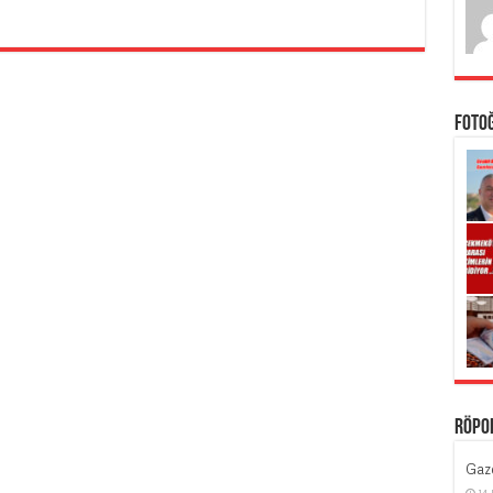
Foto
Röpo
Gaze
14