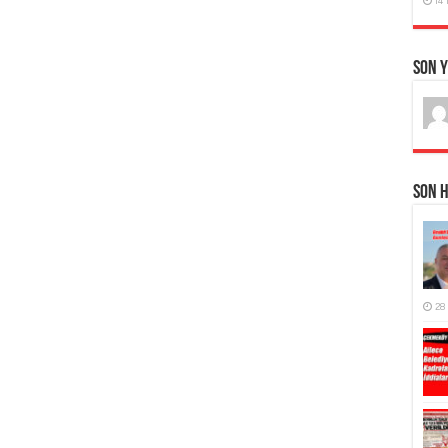
Son 
Son 
28