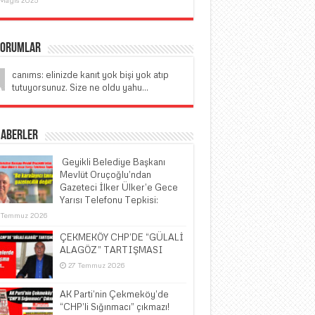
Yorumlar
canıms: elinizde kanıt yok bişi yok atıp
tutuyorsunuz. Size ne oldu yahu...
Haberler
​ Geyikli Belediye Başkanı
Mevlüt Oruçoğlu’ndan
Gazeteci İlker Ülker’e Gece
Yarısı Telefonu Tepkisi:
 Temmuz 2026
ÇEKMEKÖY CHP’DE “GÜLALİ
ALAGÖZ” TARTIŞMASI
27 Temmuz 2026
AK Parti’nin Çekmeköy’de
“CHP’li Sığınmacı” çıkmazı!