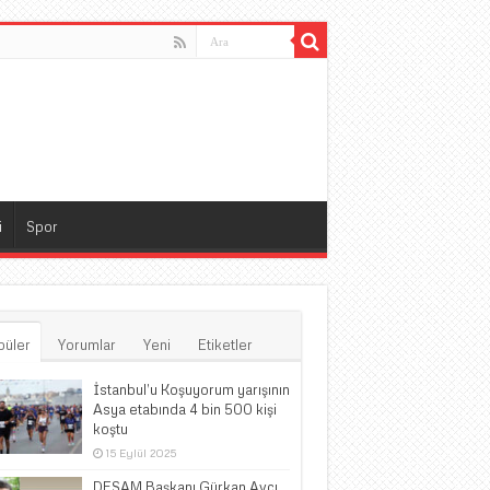
i
Spor
püler
Yorumlar
Yeni
Etiketler
İstanbul’u Koşuyorum yarışının
Asya etabında 4 bin 500 kişi
koştu
15 Eylül 2025
DESAM Başkanı Gürkan Avcı,