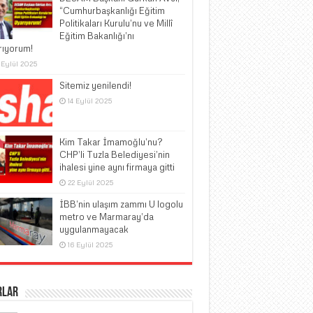
“Cumhurbaşkanlığı Eğitim
Politikaları Kurulu’nu ve Millî
Eğitim Bakanlığı’nı
rıyorum!
 Eylül 2025
Sitemiz yenilendi!
14 Eylül 2025
Kim Takar İmamoğlu’nu?
CHP’li Tuzla Belediyesi’nin
ihalesi yine aynı firmaya gitti
22 Eylül 2025
İBB’nin ulaşım zammı U logolu
metro ve Marmaray’da
uygulanmayacak
16 Eylül 2025
rlar