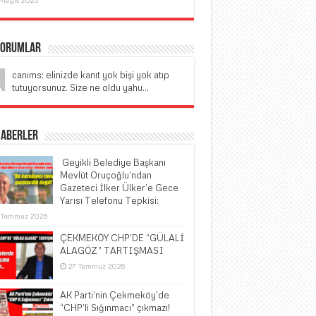
Yorumlar
canıms: elinizde kanıt yok bişi yok atıp
tutuyorsunuz. Size ne oldu yahu...
Haberler
​ Geyikli Belediye Başkanı
Mevlüt Oruçoğlu’ndan
Gazeteci İlker Ülker’e Gece
Yarısı Telefonu Tepkisi:
 Temmuz 2026
ÇEKMEKÖY CHP’DE “GÜLALİ
ALAGÖZ” TARTIŞMASI
27 Temmuz 2026
AK Parti’nin Çekmeköy’de
“CHP’li Sığınmacı” çıkmazı!