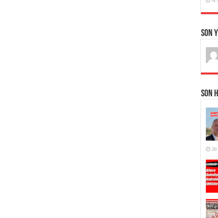
Son 
Son 
28