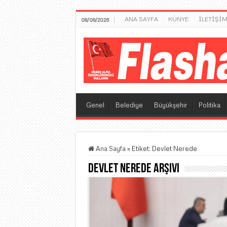
ANA SAYFA
KÜNYE
İLETİŞİ
08/08/2026
Genel
Belediye
Büyükşehir
Politika
Ana Sayfa
»
Etiket:
Devlet Nerede
Devlet Nerede
Arşivi