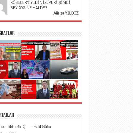
KÖSELER’İ YEDİNİZ, PEKİ ŞİMDİ
BEYKOZ NE HALDE?
Alirıza YILDIZ
ğraflar
rtajlar
tecilikte Bir Çınar: Halil Güler
 Mayıs 2025