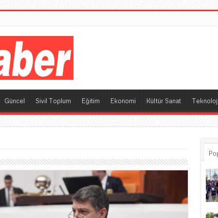
M
Güncel
Sivil Toplum
Eğitim
Ekonomi
Kültür Sanat
Teknoloj
Po