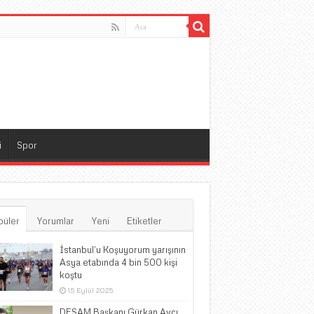
i
Spor
püler
Yorumlar
Yeni
Etiketler
İstanbul’u Koşuyorum yarışının
Asya etabında 4 bin 500 kişi
koştu
15 Eylül 2025
DESAM Başkanı Gürkan Avcı,