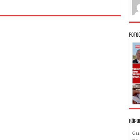
Foto
Röpo
Gaze
14