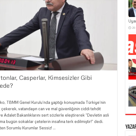
Uya
28
tonlar, Casperlar, Kimsesizler Gibi
rede?
Kanko, TBMM Genel Kurulu’nda yaptığı konuşmada Türkiye’nin
at çekerek, vatandaşın can ve mal güvenliğinin ciddi tehdit
e Adalet Bakanlıklarını sert sözlerle eleştirerek “Devletin asli
a bugün sokaklar çetelerin insafına terk edilmiştir!” dedi.
Yaza
ten Sorumlu Kurumlar Sessiz! …