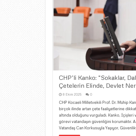
CHP’li Kanko: “Sokaklar, Dal
Çetelerin Elinde, Devlet Ne
8 Ekim 2025
0
CHP Kocaeli Milletvekili Prof. Dr. Mühip 
birçok ilinde artan çete faaliyetlerine dikk
altında olduğunu vurguladı. Kanko, İçişleri v
görevi vatandaşın güvenliğini korumaktır. Am
Vatandaş Can Korkusuyla Yaşıyor, Güvenlik