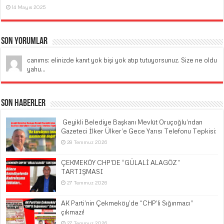
14 Mayıs 2025
Son Yorumlar
canıms: elinizde kanıt yok bişi yok atıp tutuyorsunuz. Size ne oldu
yahu...
Son Haberler
​ Geyikli Belediye Başkanı Mevlüt Oruçoğlu’ndan
Gazeteci İlker Ülker’e Gece Yarısı Telefonu Tepkisi:
28 Temmuz 2026
ÇEKMEKÖY CHP’DE “GÜLALİ ALAGÖZ”
TARTIŞMASI
27 Temmuz 2026
AK Parti’nin Çekmeköy’de “CHP’li Sığınmacı”
çıkmazı!
27 Temmuz 2026