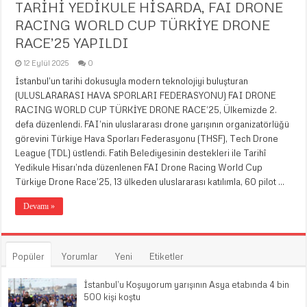
TARİHİ YEDİKULE HİSARDA, FAI DRONE
RACING WORLD CUP TÜRKİYE DRONE
RACE’25 YAPILDI
12 Eylül 2025
0
İstanbul’un tarihi dokusuyla modern teknolojiyi buluşturan
(ULUSLARARASI HAVA SPORLARI FEDERASYONU) FAI DRONE
RACING WORLD CUP TÜRKİYE DRONE RACE’25, Ülkemizde 2.
defa düzenlendi. FAI’nin uluslararası drone yarışının organizatörlüğü
görevini Türkiye Hava Sporları Federasyonu (THSF), Tech Drone
League (TDL) üstlendi. Fatih Belediyesinin destekleri ile Tarihî
Yedikule Hisarı’nda düzenlenen FAI Drone Racing World Cup
Türkiye Drone Race’25, 13 ülkeden uluslararası katılımla, 60 pilot …
Devamı »
Popüler
Yorumlar
Yeni
Etiketler
İstanbul’u Koşuyorum yarışının Asya etabında 4 bin
500 kişi koştu