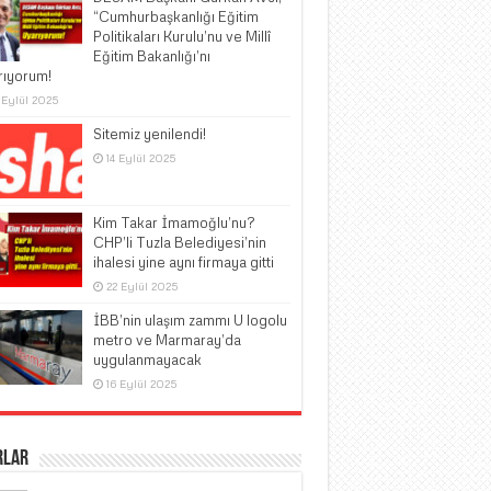
“Cumhurbaşkanlığı Eğitim
Politikaları Kurulu’nu ve Millî
Eğitim Bakanlığı’nı
rıyorum!
 Eylül 2025
Sitemiz yenilendi!
14 Eylül 2025
Kim Takar İmamoğlu’nu?
CHP’li Tuzla Belediyesi’nin
ihalesi yine aynı firmaya gitti
22 Eylül 2025
İBB’nin ulaşım zammı U logolu
metro ve Marmaray’da
uygulanmayacak
16 Eylül 2025
rlar