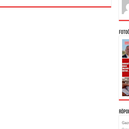
Foto
Röpo
Gaze
14