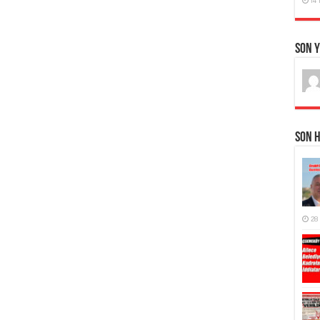
Son 
Son 
28