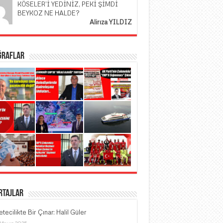
KÖSELER’İ YEDİNİZ, PEKİ ŞİMDİ
BEYKOZ NE HALDE?
Alirıza YILDIZ
ğraflar
rtajlar
tecilikte Bir Çınar: Halil Güler
 Mayıs 2025