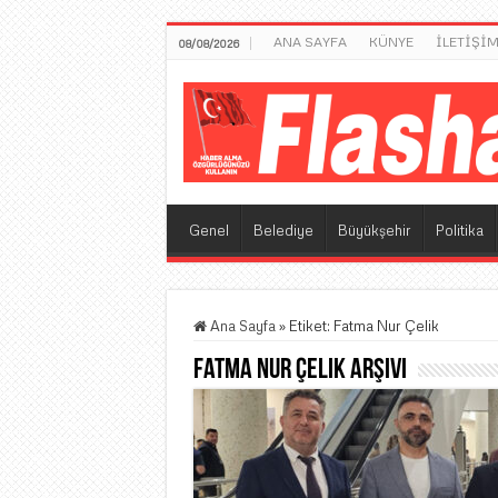
ANA SAYFA
KÜNYE
İLETİŞİ
08/08/2026
Genel
Belediye
Büyükşehir
Politika
Ana Sayfa
»
Etiket:
Fatma Nur Çelik
Fatma Nur Çelik
Arşivi