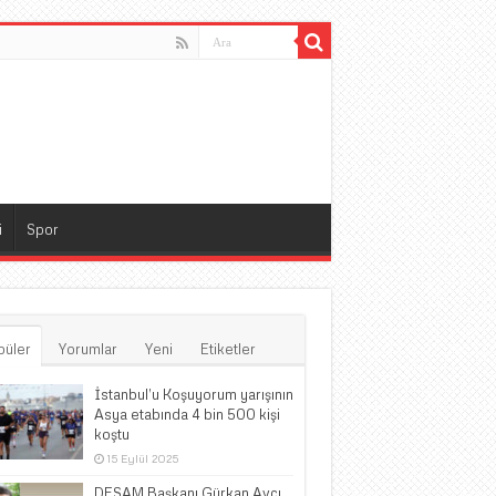
i
Spor
püler
Yorumlar
Yeni
Etiketler
İstanbul’u Koşuyorum yarışının
Asya etabında 4 bin 500 kişi
koştu
15 Eylül 2025
DESAM Başkanı Gürkan Avcı,