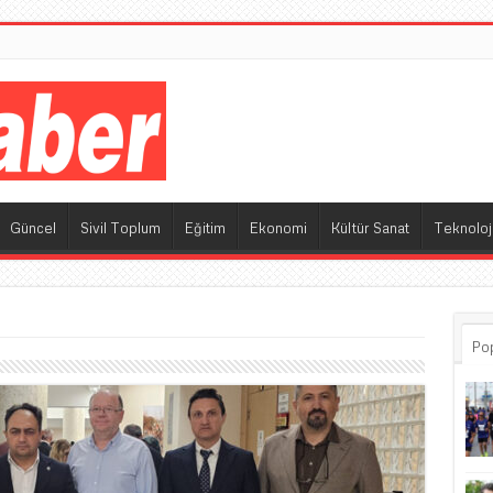
M
Güncel
Sivil Toplum
Eğitim
Ekonomi
Kültür Sanat
Teknoloj
Po