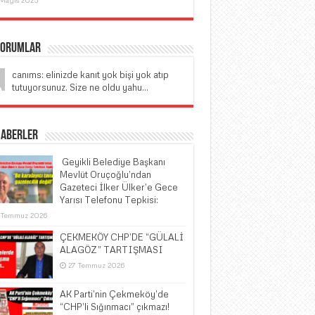
Yorumlar
canıms: elinizde kanıt yok bişi yok atıp
tutuyorsunuz. Size ne oldu yahu...
Haberler
​ Geyikli Belediye Başkanı
Mevlüt Oruçoğlu’ndan
Gazeteci İlker Ülker’e Gece
Yarısı Telefonu Tepkisi:
 Temmuz 2026
ÇEKMEKÖY CHP’DE “GÜLALİ
ALAGÖZ” TARTIŞMASI
27 Temmuz 2026
AK Parti’nin Çekmeköy’de
“CHP’li Sığınmacı” çıkmazı!