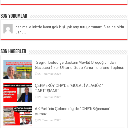
Son Yorumlar
canıms: elinizde kanıt yok bişi yok atıp tutuyorsunuz. Size ne oldu
yahu...
Son Haberler
​ Geyikli Belediye Başkanı Mevlüt Oruçoğlu’ndan
Gazeteci İlker Ülker’e Gece Yarısı Telefonu Tepkisi:
28 Temmuz 2026
ÇEKMEKÖY CHP’DE “GÜLALİ ALAGÖZ”
TARTIŞMASI
27 Temmuz 2026
AK Parti’nin Çekmeköy’de “CHP’li Sığınmacı”
çıkmazı!
27 Temmuz 2026