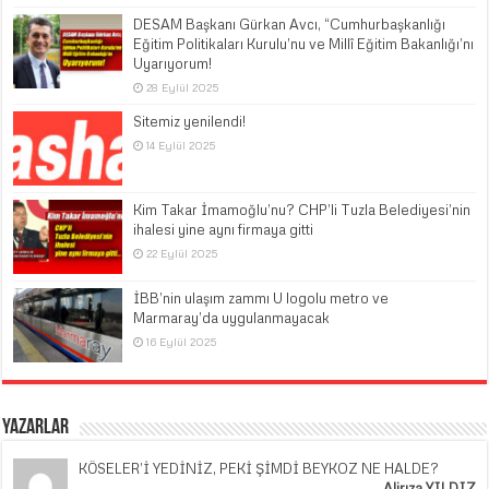
DESAM Başkanı Gürkan Avcı, “Cumhurbaşkanlığı
Eğitim Politikaları Kurulu’nu ve Millî Eğitim Bakanlığı’nı
Uyarıyorum!
28 Eylül 2025
Sitemiz yenilendi!
14 Eylül 2025
Kim Takar İmamoğlu’nu? CHP’li Tuzla Belediyesi’nin
ihalesi yine aynı firmaya gitti
22 Eylül 2025
İBB’nin ulaşım zammı U logolu metro ve
Marmaray’da uygulanmayacak
16 Eylül 2025
Yazarlar
KÖSELER’İ YEDİNİZ, PEKİ ŞİMDİ BEYKOZ NE HALDE?
Alirıza YILDIZ