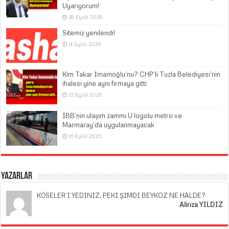
Uyarıyorum!
28 Eylül 2025
Sitemiz yenilendi!
14 Eylül 2025
Kim Takar İmamoğlu’nu? CHP’li Tuzla Belediyesi’nin
ihalesi yine aynı firmaya gitti
22 Eylül 2025
İBB’nin ulaşım zammı U logolu metro ve
Marmaray’da uygulanmayacak
16 Eylül 2025
Yazarlar
KÖSELER’İ YEDİNİZ, PEKİ ŞİMDİ BEYKOZ NE HALDE?
Alirıza YILDIZ