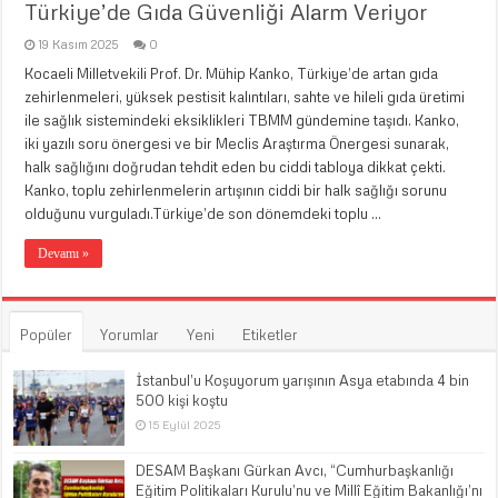
Türkiye’de Gıda Güvenliği Alarm Veriyor
19 Kasım 2025
0
Kocaeli Milletvekili Prof. Dr. Mühip Kanko, Türkiye’de artan gıda
zehirlenmeleri, yüksek pestisit kalıntıları, sahte ve hileli gıda üretimi
ile sağlık sistemindeki eksiklikleri TBMM gündemine taşıdı. Kanko,
iki yazılı soru önergesi ve bir Meclis Araştırma Önergesi sunarak,
halk sağlığını doğrudan tehdit eden bu ciddi tabloya dikkat çekti.
Kanko, toplu zehirlenmelerin artışının ciddi bir halk sağlığı sorunu
olduğunu vurguladı.Türkiye’de son dönemdeki toplu …
Devamı »
Popüler
Yorumlar
Yeni
Etiketler
İstanbul’u Koşuyorum yarışının Asya etabında 4 bin
500 kişi koştu
15 Eylül 2025
DESAM Başkanı Gürkan Avcı, “Cumhurbaşkanlığı
Eğitim Politikaları Kurulu’nu ve Millî Eğitim Bakanlığı’nı