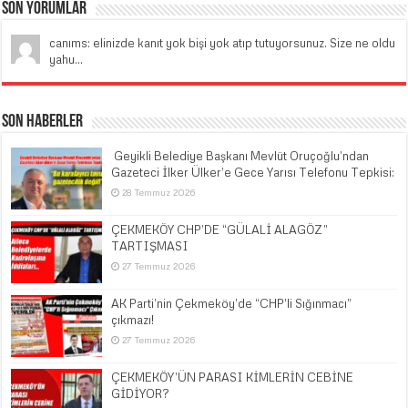
Son Yorumlar
canıms: elinizde kanıt yok bişi yok atıp tutuyorsunuz. Size ne oldu
yahu...
Son Haberler
​ Geyikli Belediye Başkanı Mevlüt Oruçoğlu’ndan
Gazeteci İlker Ülker’e Gece Yarısı Telefonu Tepkisi:
28 Temmuz 2026
ÇEKMEKÖY CHP’DE “GÜLALİ ALAGÖZ”
TARTIŞMASI
27 Temmuz 2026
AK Parti’nin Çekmeköy’de “CHP’li Sığınmacı”
çıkmazı!
27 Temmuz 2026
ÇEKMEKÖY’ÜN PARASI KİMLERİN CEBİNE
GİDİYOR?