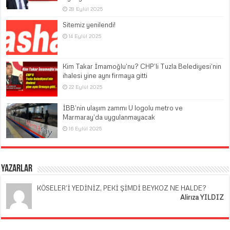
28 Eylül 2025
Sitemiz yenilendi!
14 Eylül 2025
Kim Takar İmamoğlu’nu? CHP’li Tuzla Belediyesi’nin
ihalesi yine aynı firmaya gitti
22 Eylül 2025
İBB’nin ulaşım zammı U logolu metro ve
Marmaray’da uygulanmayacak
16 Eylül 2025
Yazarlar
KÖSELER’İ YEDİNİZ, PEKİ ŞİMDİ BEYKOZ NE HALDE?
Alirıza YILDIZ