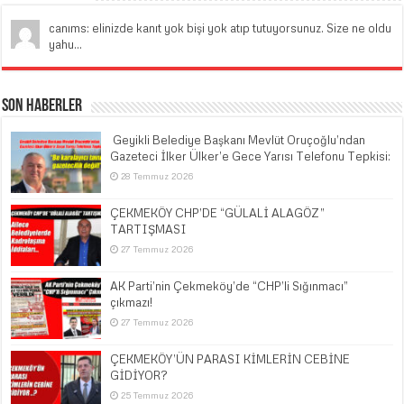
canıms: elinizde kanıt yok bişi yok atıp tutuyorsunuz. Size ne oldu
yahu...
Son Haberler
​ Geyikli Belediye Başkanı Mevlüt Oruçoğlu’ndan
Gazeteci İlker Ülker’e Gece Yarısı Telefonu Tepkisi:
28 Temmuz 2026
ÇEKMEKÖY CHP’DE “GÜLALİ ALAGÖZ”
TARTIŞMASI
27 Temmuz 2026
AK Parti’nin Çekmeköy’de “CHP’li Sığınmacı”
çıkmazı!
27 Temmuz 2026
ÇEKMEKÖY’ÜN PARASI KİMLERİN CEBİNE
GİDİYOR?
25 Temmuz 2026