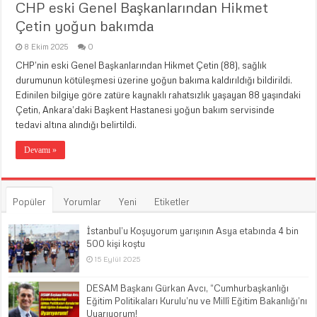
CHP eski Genel Başkanlarından Hikmet
Çetin yoğun bakımda
8 Ekim 2025
0
CHP’nin eski Genel Başkanlarından Hikmet Çetin (88), sağlık
durumunun kötüleşmesi üzerine yoğun bakıma kaldırıldığı bildirildi.
Edinilen bilgiye göre zatüre kaynaklı rahatsızlık yaşayan 88 yaşındaki
Çetin, Ankara’daki Başkent Hastanesi yoğun bakım servisinde
tedavi altına alındığı belirtildi.
Devamı »
Popüler
Yorumlar
Yeni
Etiketler
İstanbul’u Koşuyorum yarışının Asya etabında 4 bin
500 kişi koştu
15 Eylül 2025
DESAM Başkanı Gürkan Avcı, “Cumhurbaşkanlığı
Eğitim Politikaları Kurulu’nu ve Millî Eğitim Bakanlığı’nı
Uyarıyorum!