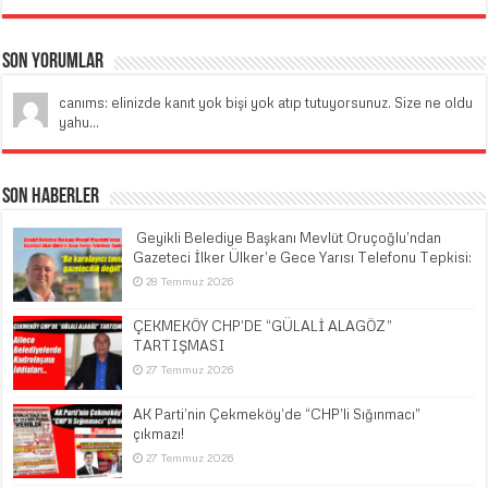
Son Yorumlar
canıms: elinizde kanıt yok bişi yok atıp tutuyorsunuz. Size ne oldu
yahu...
Son Haberler
​ Geyikli Belediye Başkanı Mevlüt Oruçoğlu’ndan
Gazeteci İlker Ülker’e Gece Yarısı Telefonu Tepkisi:
28 Temmuz 2026
ÇEKMEKÖY CHP’DE “GÜLALİ ALAGÖZ”
TARTIŞMASI
27 Temmuz 2026
AK Parti’nin Çekmeköy’de “CHP’li Sığınmacı”
çıkmazı!
27 Temmuz 2026