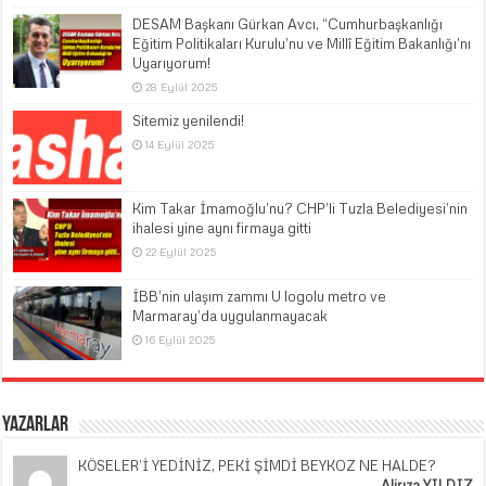
DESAM Başkanı Gürkan Avcı, “Cumhurbaşkanlığı
Eğitim Politikaları Kurulu’nu ve Millî Eğitim Bakanlığı’nı
Uyarıyorum!
28 Eylül 2025
Sitemiz yenilendi!
14 Eylül 2025
Kim Takar İmamoğlu’nu? CHP’li Tuzla Belediyesi’nin
ihalesi yine aynı firmaya gitti
22 Eylül 2025
İBB’nin ulaşım zammı U logolu metro ve
Marmaray’da uygulanmayacak
16 Eylül 2025
Yazarlar
KÖSELER’İ YEDİNİZ, PEKİ ŞİMDİ BEYKOZ NE HALDE?
Alirıza YILDIZ