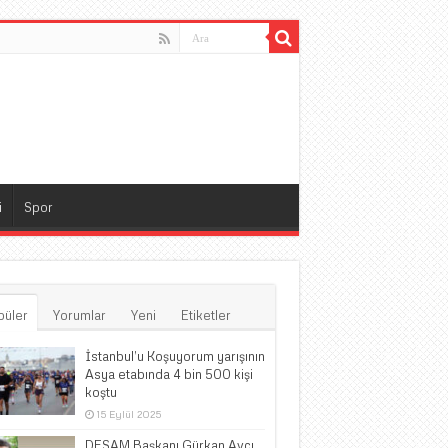
i
Spor
püler
Yorumlar
Yeni
Etiketler
İstanbul’u Koşuyorum yarışının
Asya etabında 4 bin 500 kişi
koştu
15 Eylül 2025
DESAM Başkanı Gürkan Avcı,