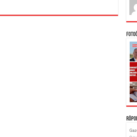
Foto
Röpo
Gaze
14