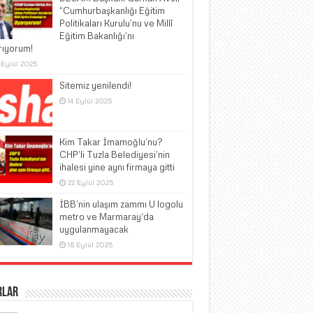
“Cumhurbaşkanlığı Eğitim
Politikaları Kurulu’nu ve Millî
Eğitim Bakanlığı’nı
rıyorum!
 Eylül 2025
Sitemiz yenilendi!
14 Eylül 2025
Kim Takar İmamoğlu’nu?
CHP’li Tuzla Belediyesi’nin
ihalesi yine aynı firmaya gitti
22 Eylül 2025
İBB’nin ulaşım zammı U logolu
metro ve Marmaray’da
uygulanmayacak
16 Eylül 2025
rlar