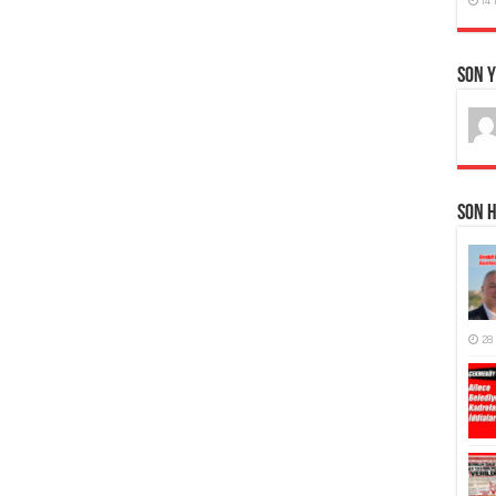
Son 
Son 
28