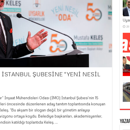
Uya
28
 İSTANBUL ŞUBESİNE “YENİ NESİL
” İnşaat Mühendisleri Odası (İMO) İstanbul Şubesi’nin 15
eri öncesinde düzenlenen aday tanıtım toplantısında konuşan
eş, “Bu akşam bir slogan değil, bir yönetim anlayışı
 vizyonu ortaya koydu. Belediye başkanları, akademisyenler,
Yaza
ndisin katıldığı toplantıda Keleş, …