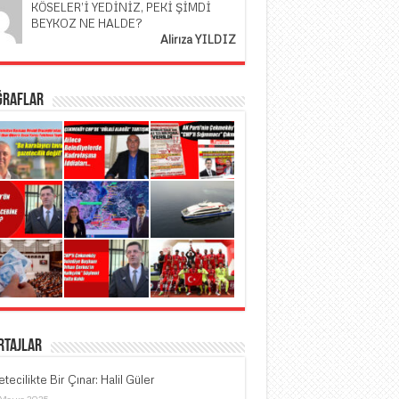
KÖSELER’İ YEDİNİZ, PEKİ ŞİMDİ
BEYKOZ NE HALDE?
Alirıza YILDIZ
ğraflar
rtajlar
tecilikte Bir Çınar: Halil Güler
 Mayıs 2025