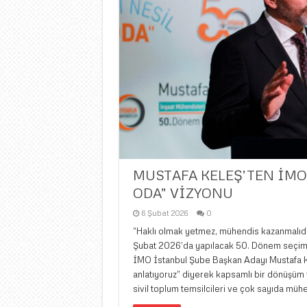
MUSTAFA KELEŞ’TEN İMO
ODA” VİZYONU
6 Şubat 2026
0
“Haklı olmak yetmez, mühendis kazanmalıdır
Şubat 2026’da yapılacak 50. Dönem seçiml
İMO İstanbul Şube Başkan Adayı Mustafa Kel
anlatıyoruz” diyerek kapsamlı bir dönüşüm
sivil toplum temsilcileri ve çok sayıda mühe