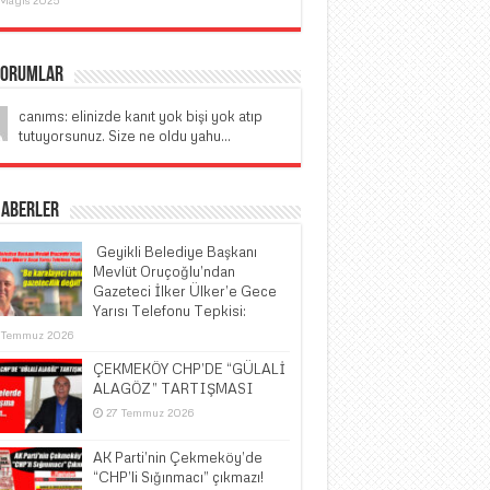
Yorumlar
canıms: elinizde kanıt yok bişi yok atıp
tutuyorsunuz. Size ne oldu yahu...
Haberler
​ Geyikli Belediye Başkanı
Mevlüt Oruçoğlu’ndan
Gazeteci İlker Ülker’e Gece
Yarısı Telefonu Tepkisi:
 Temmuz 2026
ÇEKMEKÖY CHP’DE “GÜLALİ
ALAGÖZ” TARTIŞMASI
27 Temmuz 2026
AK Parti’nin Çekmeköy’de
“CHP’li Sığınmacı” çıkmazı!