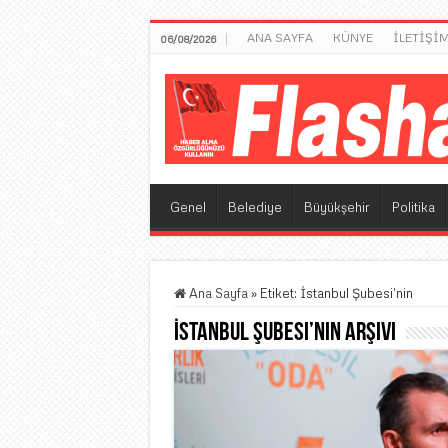
ANA SAYFA
KÜNYE
İLETİŞİ
06/08/2026
Genel
Belediye
Büyükşehir
Politika
Ana Sayfa
»
Etiket:
İstanbul Şubesi’nin
İstanbul Şubesi’nin
Arşivi