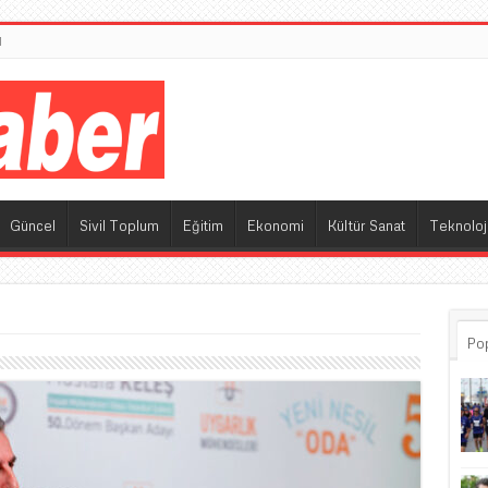
M
Güncel
Sivil Toplum
Eğitim
Ekonomi
Kültür Sanat
Teknoloj
Po