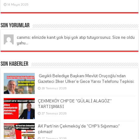
14 Mayıs 2025
Son Yorumlar
canıms: elinizde kanıt yok bişi yok atıp tutuyorsunuz. Size ne oldu
yahu...
Son Haberler
​ Geyikli Belediye Başkanı Mevlüt Oruçoğlu’ndan
Gazeteci İlker Ülker’e Gece Yarısı Telefonu Tepkisi:
28 Temmuz 2026
ÇEKMEKÖY CHP’DE “GÜLALİ ALAGÖZ”
TARTIŞMASI
27 Temmuz 2026
AK Parti’nin Çekmeköy’de “CHP’li Sığınmacı”
çıkmazı!
27 Temmuz 2026