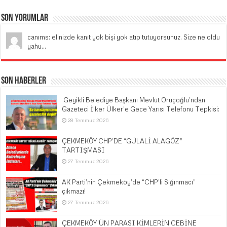
Son Yorumlar
canıms: elinizde kanıt yok bişi yok atıp tutuyorsunuz. Size ne oldu
yahu...
Son Haberler
​ Geyikli Belediye Başkanı Mevlüt Oruçoğlu’ndan
Gazeteci İlker Ülker’e Gece Yarısı Telefonu Tepkisi:
28 Temmuz 2026
ÇEKMEKÖY CHP’DE “GÜLALİ ALAGÖZ”
TARTIŞMASI
27 Temmuz 2026
AK Parti’nin Çekmeköy’de “CHP’li Sığınmacı”
çıkmazı!
27 Temmuz 2026
ÇEKMEKÖY’ÜN PARASI KİMLERİN CEBİNE