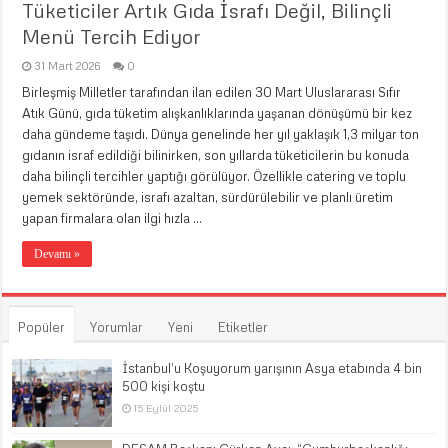
Tüketiciler Artık Gıda İsrafı Değil, Bilinçli
Menü Tercih Ediyor
31 Mart 2026
0
Birleşmiş Milletler tarafından ilan edilen 30 Mart Uluslararası Sıfır
Atık Günü, gıda tüketim alışkanlıklarında yaşanan dönüşümü bir kez
daha gündeme taşıdı. Dünya genelinde her yıl yaklaşık 1,3 milyar ton
gıdanın israf edildiği bilinirken, son yıllarda tüketicilerin bu konuda
daha bilinçli tercihler yaptığı görülüyor. Özellikle catering ve toplu
yemek sektöründe, israfı azaltan, sürdürülebilir ve planlı üretim
yapan firmalara olan ilgi hızla …
Devamı »
Popüler
Yorumlar
Yeni
Etiketler
İstanbul’u Koşuyorum yarışının Asya etabında 4 bin
500 kişi koştu
15 Eylül 2025