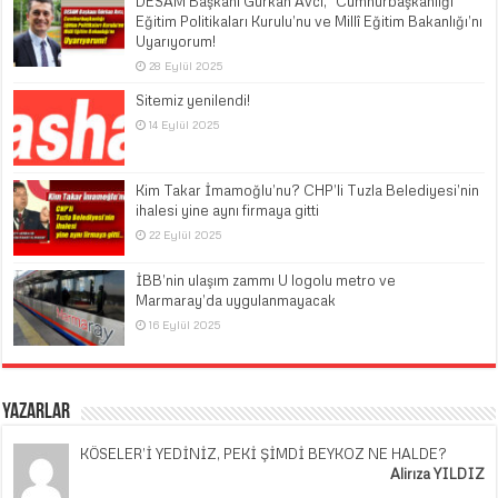
DESAM Başkanı Gürkan Avcı, “Cumhurbaşkanlığı
Eğitim Politikaları Kurulu’nu ve Millî Eğitim Bakanlığı’nı
Uyarıyorum!
28 Eylül 2025
Sitemiz yenilendi!
14 Eylül 2025
Kim Takar İmamoğlu’nu? CHP’li Tuzla Belediyesi’nin
ihalesi yine aynı firmaya gitti
22 Eylül 2025
İBB’nin ulaşım zammı U logolu metro ve
Marmaray’da uygulanmayacak
16 Eylül 2025
Yazarlar
KÖSELER’İ YEDİNİZ, PEKİ ŞİMDİ BEYKOZ NE HALDE?
Alirıza YILDIZ