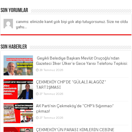
Son Yorumlar
canıms: elinizde kanıt yok bişi yok atıp tutuyorsunuz. Size ne oldu
yahu...
Son Haberler
​ Geyikli Belediye Başkanı Mevlüt Oruçoğlu’ndan
Gazeteci İlker Ülker’e Gece Yarısı Telefonu Tepkisi:
28 Temmuz 2026
ÇEKMEKÖY CHP’DE “GÜLALİ ALAGÖZ”
TARTIŞMASI
27 Temmuz 2026
AK Parti’nin Çekmeköy’de “CHP’li Sığınmacı”
çıkmazı!
27 Temmuz 2026
ÇEKMEKÖY’ÜN PARASI KİMLERİN CEBİNE