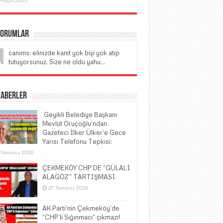
Yorumlar
canıms: elinizde kanıt yok bişi yok atıp
tutuyorsunuz. Size ne oldu yahu...
Haberler
​ Geyikli Belediye Başkanı
Mevlüt Oruçoğlu’ndan
Gazeteci İlker Ülker’e Gece
Yarısı Telefonu Tepkisi:
 Temmuz 2026
ÇEKMEKÖY CHP’DE “GÜLALİ
ALAGÖZ” TARTIŞMASI
27 Temmuz 2026
AK Parti’nin Çekmeköy’de
“CHP’li Sığınmacı” çıkmazı!