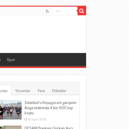
i
Spor
püler
Yorumlar
Yeni
Etiketler
İstanbul’u Koşuyorum yarışının
Asya etabında 4 bin 500 kişi
koştu
15 Eylül 2025
DESAM Başkanı Gürkan Avcı,