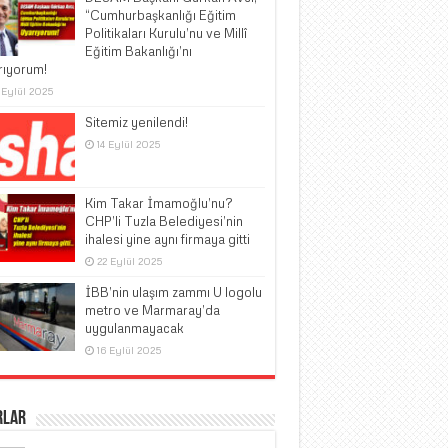
“Cumhurbaşkanlığı Eğitim
Politikaları Kurulu’nu ve Millî
Eğitim Bakanlığı’nı
rıyorum!
 Eylül 2025
Sitemiz yenilendi!
14 Eylül 2025
Kim Takar İmamoğlu’nu?
CHP’li Tuzla Belediyesi’nin
ihalesi yine aynı firmaya gitti
22 Eylül 2025
İBB’nin ulaşım zammı U logolu
metro ve Marmaray’da
uygulanmayacak
16 Eylül 2025
rlar