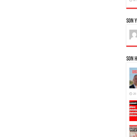
Son 
Son 
28