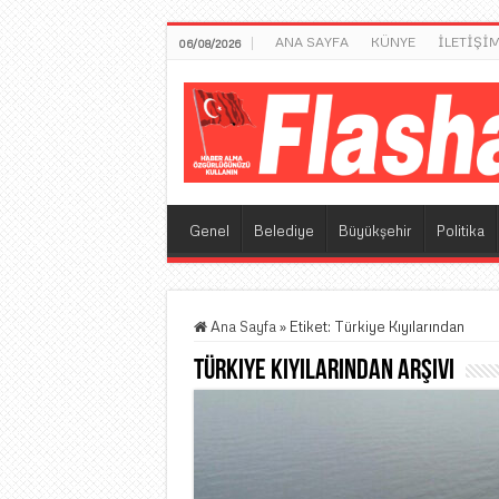
ANA SAYFA
KÜNYE
İLETİŞİ
06/08/2026
Genel
Belediye
Büyükşehir
Politika
Ana Sayfa
»
Etiket:
Türkiye Kıyılarından
Türkiye Kıyılarından
Arşivi