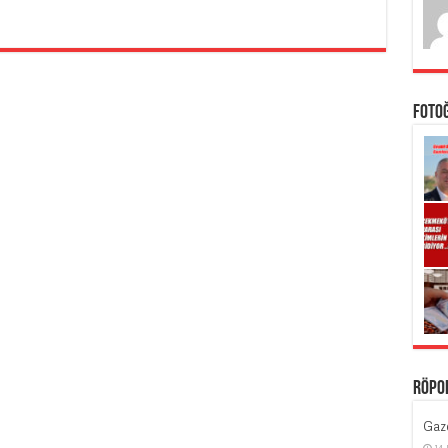
Foto
Röpo
Gaze
14