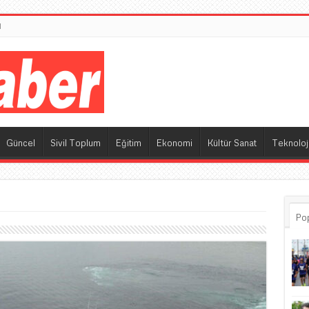
M
Güncel
Sivil Toplum
Eğitim
Ekonomi
Kültür Sanat
Teknoloj
Po