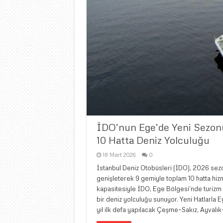
İDO’nun Ege’de Yeni Sezonu
10 Hatta Deniz Yolculuğu
18 Mart 2026
0
İstanbul Deniz Otobüsleri (İDO), 2026 sezo
genişleterek 9 gemiyle toplam 10 hatta hiz
kapasitesiyle İDO, Ege Bölgesi’nde turizm ha
bir deniz yolculuğu sunuyor. Yeni Hatlarla
yıl ilk defa yapılacak Çeşme–Sakız, Ayvalık–