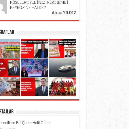
KÖSELER’İ YEDİNİZ, PEKİ ŞİMDİ
BEYKOZ NE HALDE?
Alirıza YILDIZ
ğraflar
rtajlar
tecilikte Bir Çınar: Halil Güler
 Mayıs 2025