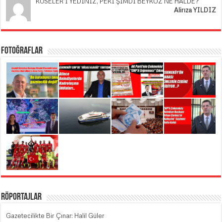
KÖSELER’İ YEDİNİZ, PEKİ ŞİMDİ BEYKOZ NE HALDE?
Alirıza YILDIZ
Fotoğraflar
Röportajlar
Gazetecilikte Bir Çınar: Halil Güler