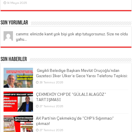
14 Mayıs 2025
Son Yorumlar
canıms: elinizde kanıt yok bişi yok atıp tutuyorsunuz. Size ne oldu
yahu...
Son Haberler
​ Geyikli Belediye Başkanı Mevlüt Oruçoğlu’ndan
Gazeteci İlker Ülker’e Gece Yarısı Telefonu Tepkisi:
28 Temmuz 2026
ÇEKMEKÖY CHP’DE “GÜLALİ ALAGÖZ”
TARTIŞMASI
27 Temmuz 2026
AK Parti’nin Çekmeköy’de “CHP’li Sığınmacı”
çıkmazı!
27 Temmuz 2026