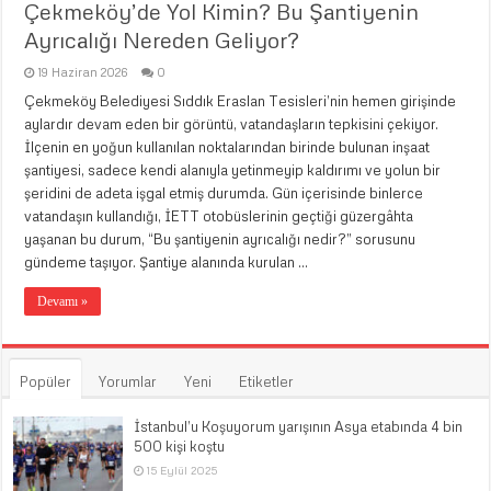
Çekmeköy’de Yol Kimin? Bu Şantiyenin
Ayrıcalığı Nereden Geliyor?
19 Haziran 2026
0
Çekmeköy Belediyesi Sıddık Eraslan Tesisleri’nin hemen girişinde
aylardır devam eden bir görüntü, vatandaşların tepkisini çekiyor.
İlçenin en yoğun kullanılan noktalarından birinde bulunan inşaat
şantiyesi, sadece kendi alanıyla yetinmeyip kaldırımı ve yolun bir
şeridini de adeta işgal etmiş durumda. Gün içerisinde binlerce
vatandaşın kullandığı, İETT otobüslerinin geçtiği güzergâhta
yaşanan bu durum, “Bu şantiyenin ayrıcalığı nedir?” sorusunu
gündeme taşıyor. Şantiye alanında kurulan …
Devamı »
Popüler
Yorumlar
Yeni
Etiketler
İstanbul’u Koşuyorum yarışının Asya etabında 4 bin
500 kişi koştu
15 Eylül 2025