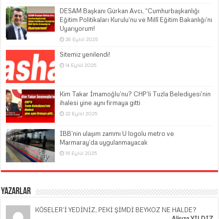
DESAM Başkanı Gürkan Avcı, “Cumhurbaşkanlığı
Eğitim Politikaları Kurulu’nu ve Millî Eğitim Bakanlığı’nı
Uyarıyorum!
28 Eylül 2025
Sitemiz yenilendi!
14 Eylül 2025
Kim Takar İmamoğlu’nu? CHP’li Tuzla Belediyesi’nin
ihalesi yine aynı firmaya gitti
22 Eylül 2025
İBB’nin ulaşım zammı U logolu metro ve
Marmaray’da uygulanmayacak
16 Eylül 2025
Yazarlar
KÖSELER’İ YEDİNİZ, PEKİ ŞİMDİ BEYKOZ NE HALDE?
Alirıza YILDIZ