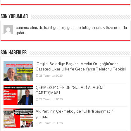
Son Yorumlar
canıms: elinizde kanıt yok bişi yok atıp tutuyorsunuz. Size ne oldu
yahu...
Son Haberler
​ Geyikli Belediye Başkanı Mevlüt Oruçoğlu’ndan
Gazeteci İlker Ülker’e Gece Yarısı Telefonu Tepkisi:
28 Temmuz 2026
ÇEKMEKÖY CHP’DE “GÜLALİ ALAGÖZ”
TARTIŞMASI
27 Temmuz 2026
AK Parti’nin Çekmeköy’de “CHP’li Sığınmacı”
çıkmazı!
27 Temmuz 2026