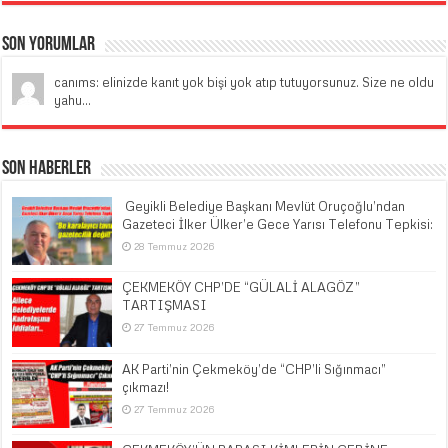
Son Yorumlar
canıms: elinizde kanıt yok bişi yok atıp tutuyorsunuz. Size ne oldu
yahu...
Son Haberler
​ Geyikli Belediye Başkanı Mevlüt Oruçoğlu’ndan
Gazeteci İlker Ülker’e Gece Yarısı Telefonu Tepkisi:
28 Temmuz 2026
ÇEKMEKÖY CHP’DE “GÜLALİ ALAGÖZ”
TARTIŞMASI
27 Temmuz 2026
AK Parti’nin Çekmeköy’de “CHP’li Sığınmacı”
çıkmazı!
27 Temmuz 2026