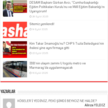
DESAM Başkanı Gürkan Avcı, “Cumhurbaşkanlığı
Eğitim Politikaları Kurulu’nu ve Millî Eğitim Bakanlığı’nı
Uyarıyorum!
28 Eylül 2025
Sitemiz yenilendi!
14 Eylül 2025
Kim Takar İmamoğlu’nu? CHP’li Tuzla Belediyesi’nin
ihalesi yine aynı firmaya gitti
22 Eylül 2025
İBB’nin ulaşım zammı U logolu metro ve
Marmaray’da uygulanmayacak
16 Eylül 2025
Yazarlar
KÖSELER’İ YEDİNİZ, PEKİ ŞİMDİ BEYKOZ NE HALDE?
Alirıza YILDIZ