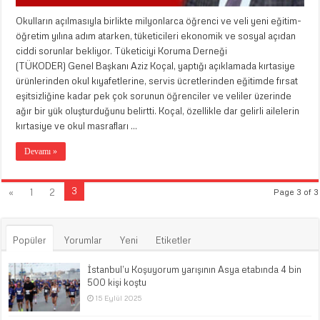
Okulların açılmasıyla birlikte milyonlarca öğrenci ve veli yeni eğitim-
öğretim yılına adım atarken, tüketicileri ekonomik ve sosyal açıdan
ciddi sorunlar bekliyor. Tüketiciyi Koruma Derneği
(TÜKODER) Genel Başkanı Aziz Koçal, yaptığı açıklamada kırtasiye
ürünlerinden okul kıyafetlerine, servis ücretlerinden eğitimde fırsat
eşitsizliğine kadar pek çok sorunun öğrenciler ve veliler üzerinde
ağır bir yük oluşturduğunu belirtti. Koçal, özellikle dar gelirli ailelerin
kırtasiye ve okul masrafları …
Devamı »
3
«
1
2
Page 3 of 3
Popüler
Yorumlar
Yeni
Etiketler
İstanbul’u Koşuyorum yarışının Asya etabında 4 bin
500 kişi koştu
15 Eylül 2025