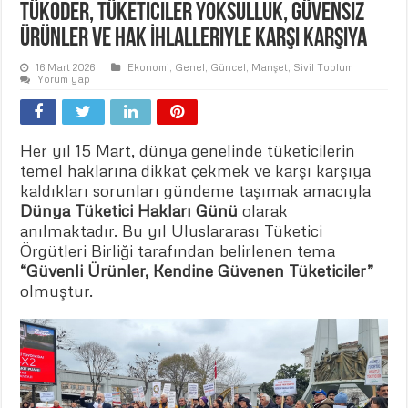
TÜKODER, Tüketiciler Yoksulluk, Güvensiz
Ürünler ve Hak İhlalleriyle Karşı Karşıya
16 Mart 2026
Ekonomi
,
Genel
,
Güncel
,
Manşet
,
Sivil Toplum
Yorum yap
Her yıl 15 Mart, dünya genelinde tüketicilerin
temel haklarına dikkat çekmek ve karşı karşıya
kaldıkları sorunları gündeme taşımak amacıyla
Dünya Tüketici Hakları Günü
olarak
anılmaktadır. Bu yıl Uluslararası Tüketici
Örgütleri Birliği tarafından belirlenen tema
“Güvenli Ürünler, Kendine Güvenen Tüketiciler”
olmuştur.