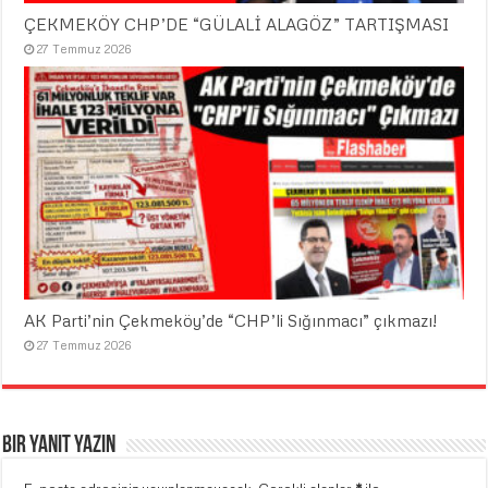
ÇEKMEKÖY CHP’DE “GÜLALİ ALAGÖZ” TARTIŞMASI
27 Temmuz 2026
AK Parti’nin Çekmeköy’de “CHP’li Sığınmacı” çıkmazı!
27 Temmuz 2026
Bir yanıt yazın