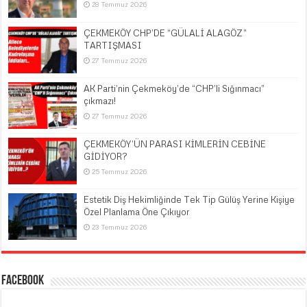
28 Temmuz 2026
ÇEKMEKÖY CHP’DE “GÜLALİ ALAGÖZ”
TARTIŞMASI
27 Temmuz 2026
AK Parti’nin Çekmeköy’de “CHP’li Sığınmacı”
çıkmazı!
27 Temmuz 2026
ÇEKMEKÖY’ÜN PARASI KİMLERİN CEBİNE
GİDİYOR?
25 Temmuz 2026
Estetik Diş Hekimliğinde Tek Tip Gülüş Yerine Kişiye
Özel Planlama Öne Çıkıyor
23 Temmuz 2026
Facebook