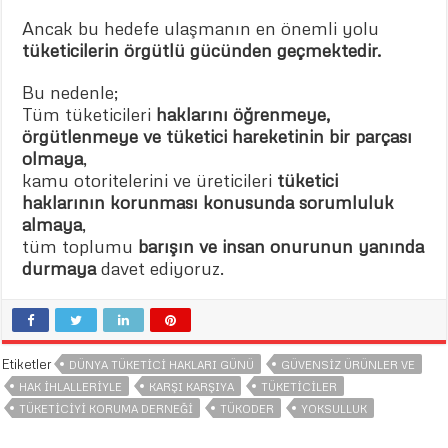
Ancak bu hedefe ulaşmanın en önemli yolu
tüketicilerin örgütlü gücünden geçmektedir.
Bu nedenle;
Tüm tüketicileri
haklarını öğrenmeye,
örgütlenmeye ve tüketici hareketinin bir parçası
olmaya
,
kamu otoritelerini ve üreticileri
tüketici
haklarının korunması konusunda sorumluluk
almaya
,
tüm toplumu
barışın ve insan onurunun yanında
durmaya
davet ediyoruz.
Etiketler
DÜNYA TÜKETICI HAKLARI GÜNÜ
GÜVENSIZ ÜRÜNLER VE
HAK İHLALLERIYLE
KARŞI KARŞIYA
TÜKETICILER
TÜKETICIYI KORUMA DERNEĞI
TÜKODER
YOKSULLUK