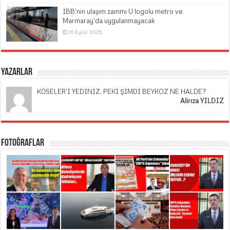
İBB’nin ulaşım zammı U logolu metro ve
Marmaray’da uygulanmayacak
16 Eylül 2025
Yazarlar
KÖSELER’İ YEDİNİZ, PEKİ ŞİMDİ BEYKOZ NE HALDE?
Alirıza YILDIZ
Fotoğraflar