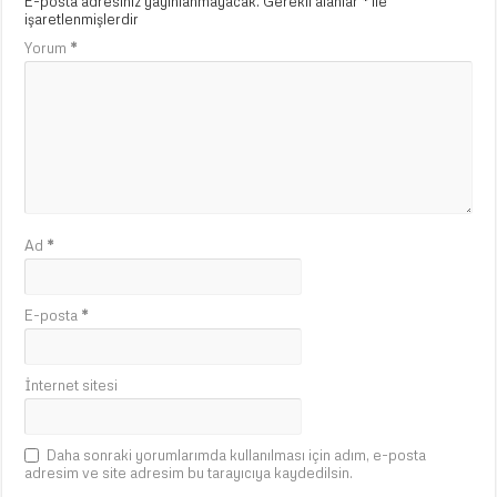
E-posta adresiniz yayınlanmayacak.
Gerekli alanlar
*
ile
işaretlenmişlerdir
Yorum
*
Ad
*
E-posta
*
İnternet sitesi
Daha sonraki yorumlarımda kullanılması için adım, e-posta
adresim ve site adresim bu tarayıcıya kaydedilsin.