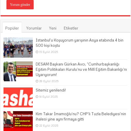
Popüler
Yorumlar
Yeni
Etiketler
İstanbul’u Koşuyorum yarışının Asya etabında 4 bin
500 kişi koştu
15 Eylül 2025
DESAM Başkanı Gürkan Avcı, “Cumhurbaşkanlığı
Eğitim Politikaları Kurulu’nu ve Millî Eğitim Bakanlığı’nı
Uyarıyorum!
28 Eylül 2025
Sitemiz yenilendi!
14 Eylül 2025
Kim Takar İmamoğlu’nu? CHP’li Tuzla Belediyesi’nin
ihalesi yine aynı firmaya gitti
22 Eylül 2025