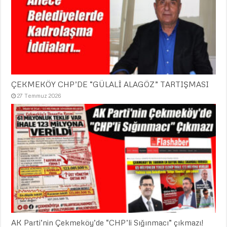
ÇEKMEKÖY CHP’DE “GÜLALİ ALAGÖZ” TARTIŞMASI
27 Temmuz 2026
AK Parti’nin Çekmeköy’de “CHP’li Sığınmacı” çıkmazı!