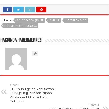
Etiketler
BELEDIYE BAŞKANI
CHP’LI
HAZIRLANIYOR
SILIVRI YOLCULUĞUNA
Hakkında habermerkezi
Önceki
İDO’nun Ege’de Yeni Sezonu;
Türkiye Kıyılarından Yunan
Adalarına 10 Hatta Deniz
Yolculuğu
Sonraki
ÇEKMEKÖY BELEDİYESİ’NİN