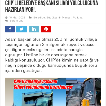
CHP’li belediye başkanı Silivri yolculuğuna
hazırlanıyor!.
18 Mart 2026
Belediye
,
Büyükşehir
,
Manşet
,
Politika
Yorum yap
Adam başkan olur olmaz 250 milyonluk villaya
taşınıyor, oğlunun 3 milyonluk rüşvet videosu
çekiliyor meclis üyeleri ise adeta parayla
oynuyor. Üstüne bir de operasyona ramak
kaldığı konuşuluyor. CHP’de kimin ne yaptığı ve
neyin peşinde olduğu kamuoyunda büyük soru
işaretleri yaratıyor.