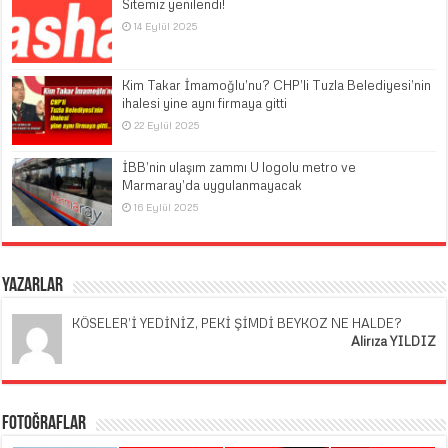
Sitemiz yenilendi!
14 Eylül 2025
Kim Takar İmamoğlu’nu? CHP’li Tuzla Belediyesi’nin
ihalesi yine aynı firmaya gitti
22 Eylül 2025
İBB’nin ulaşım zammı U logolu metro ve
Marmaray’da uygulanmayacak
16 Eylül 2025
Yazarlar
KÖSELER’İ YEDİNİZ, PEKİ ŞİMDİ BEYKOZ NE HALDE?
Alirıza YILDIZ
Fotoğraflar