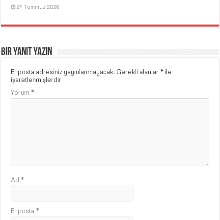
27 Temmuz 2026
Bir yanıt yazın
E-posta adresiniz yayınlanmayacak.
Gerekli alanlar
*
ile
işaretlenmişlerdir
Yorum
*
Ad
*
E-posta
*