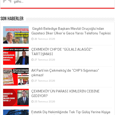
yahu...
Son Haberler
​ Geyikli Belediye Başkanı Mevlüt Oruçoğlu’ndan
Gazeteci İlker Ülker’e Gece Yarısı Telefonu Tepkisi:
28 Temmuz 2026
ÇEKMEKÖY CHP’DE “GÜLALİ ALAGÖZ”
TARTIŞMASI
27 Temmuz 2026
AK Parti’nin Çekmeköy’de “CHP’li Sığınmacı”
çıkmazı!
27 Temmuz 2026
ÇEKMEKÖY’ÜN PARASI KİMLERİN CEBİNE
GİDİYOR?
25 Temmuz 2026
Estetik Diş Hekimliğinde Tek Tip Gülüş Yerine Kişiye