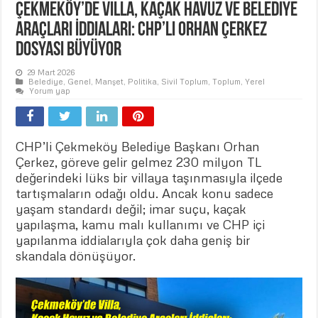
Çekmeköy’de Villa, Kaçak Havuz ve Belediye
Araçları İddiaları: CHP’li Orhan Çerkez
Dosyası Büyüyor
29 Mart 2026
Belediye
,
Genel
,
Manşet
,
Politika
,
Sivil Toplum
,
Toplum
,
Yerel
Yorum yap
CHP’li Çekmeköy Belediye Başkanı Orhan
Çerkez, göreve gelir gelmez 230 milyon TL
değerindeki lüks bir villaya taşınmasıyla ilçede
tartışmaların odağı oldu. Ancak konu sadece
yaşam standardı değil; imar suçu, kaçak
yapılaşma, kamu malı kullanımı ve CHP içi
yapılanma iddialarıyla çok daha geniş bir
skandala dönüşüyor.