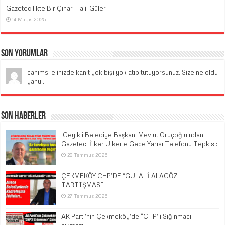
Gazetecilikte Bir Çınar: Halil Güler
14 Mayıs 2025
Son Yorumlar
canıms: elinizde kanıt yok bişi yok atıp tutuyorsunuz. Size ne oldu
yahu...
Son Haberler
​ Geyikli Belediye Başkanı Mevlüt Oruçoğlu’ndan
Gazeteci İlker Ülker’e Gece Yarısı Telefonu Tepkisi:
28 Temmuz 2026
ÇEKMEKÖY CHP’DE “GÜLALİ ALAGÖZ”
TARTIŞMASI
27 Temmuz 2026
AK Parti’nin Çekmeköy’de “CHP’li Sığınmacı”