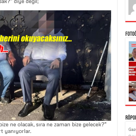
k?” diye değil;
Foto
Röpo
ze ne olacak, sıra ne zaman bize gelecek?”
Gaze
rt yanıyorlar.
14