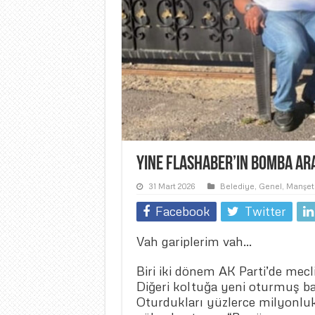
Yine flashaber’in bomba ar
31 Mart 2026
Belediye
,
Genel
,
Manşet
Facebook
Twitter
Vah gariplerim vah…
Biri iki dönem AK Parti’de mecl
Diğeri koltuğa yeni oturmuş ba
Oturdukları yüzlerce milyonluk