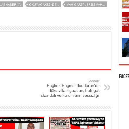
LASHABER’IN
OKUYACAKSINIZ…
VAH GARIPLERIM VAH…
Face
Sonraki
Beykoz Kaymakdonduran’da
lüks villa inşaatları, hafriyat
skandalı ve kurumların sessizliği!