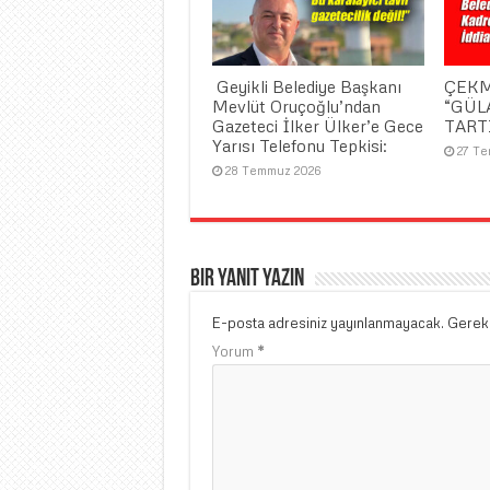
​ Geyikli Belediye Başkanı
ÇEKM
Mevlüt Oruçoğlu’ndan
“GÜL
Gazeteci İlker Ülker’e Gece
TART
Yarısı Telefonu Tepkisi:
27 T
28 Temmuz 2026
Bir yanıt yazın
E-posta adresiniz yayınlanmayacak.
Gerekl
Yorum
*