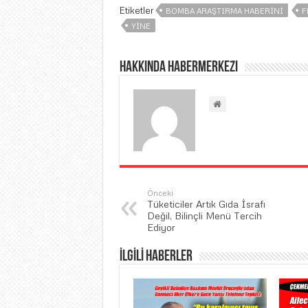
Etiketler
BOMBA ARAŞTIRMA HABERINI
F
YINE
Hakkında habermerkezi
Önceki
Tüketiciler Artık Gıda İsrafı
Değil, Bilinçli Menü Tercih
Ediyor
İLGİLİ HABERLER