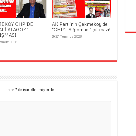
EKÖY CHP’DE
AK Parti’nin Çekmeköy’de
ALİ ALAGÖZ”
“CHP’li Sığınmacı” çıkmazı!
IŞMASI
27 Temmuz 2026
emmuz 2026
i alanlar
*
ile işaretlenmişlerdir