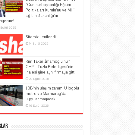
“Cumhurbaşkanlığı Eğitim
Politikaları Kurulu’nu ve Millî
Eğitim Bakanlığı’nı
rıyorum!
 Eylül 2025
Sitemiz yenilendi!
14 Eylül 2025
Kim Takar İmamoğlu’nu?
CHP’li Tuzla Belediyesi’nin
ihalesi yine aynı firmaya gitti
22 Eylül 2025
İBB’nin ulaşım zammı U logolu
metro ve Marmaray’da
uygulanmayacak
16 Eylül 2025
rlar