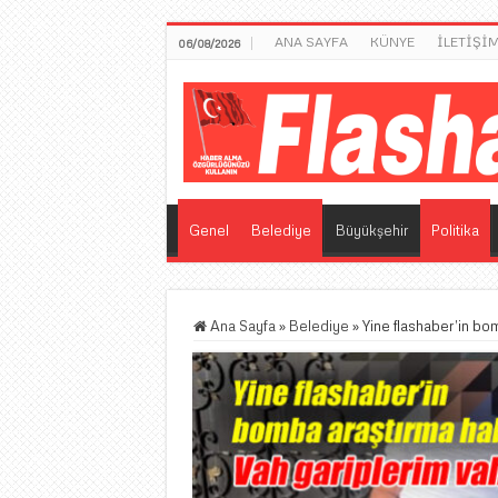
ANA SAYFA
KÜNYE
İLETİŞİ
06/08/2026
Genel
Belediye
Büyükşehir
Politika
Ana Sayfa
»
Belediye
»
Yine flashaber’in bo