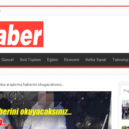
M
Güncel
Sivil Toplum
Eğitim
Ekonomi
Kültür Sanat
Teknoloji
mba araştırma haberini okuyacaksınız…
Po