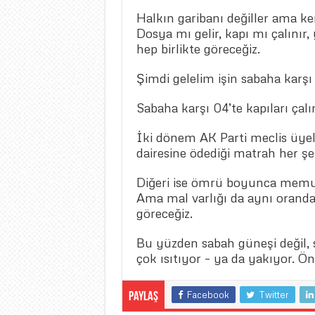
Halkın garibanı değiller ama k
Dosya mı gelir, kapı mı çalınır
hep birlikte göreceğiz.
Şimdi gelelim işin sabaha karş
Sabaha karşı 04’te kapıları ça
İki dönem AK Parti meclis üyeliğ
dairesine ödediği matrah her şe
Diğeri ise ömrü boyunca memur o
Ama mal varlığı da aynı oranda 
göreceğiz.
Bu yüzden sabah güneşi değil, s
çok ısıtıyor – ya da yakıyor. 
Facebook
Twitter
Paylaş