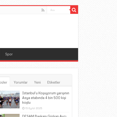
Spor
püler
Yorumlar
Yeni
Etiketler
İstanbul’u Koşuyorum yarışının
Asya etabında 4 bin 500 kişi
koştu
15 Eylül 2025
DESAM Başkanı Gürkan Avcı,