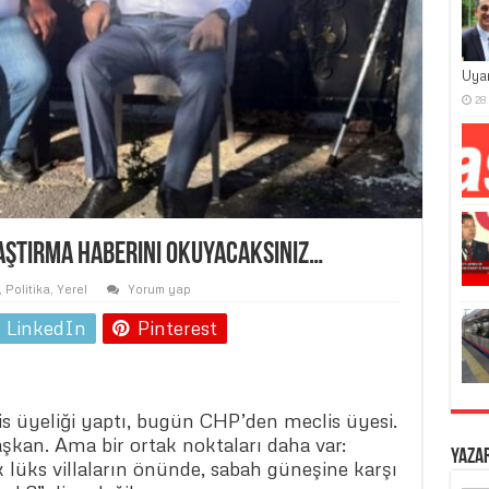
Uya
28
aştırma haberini okuyacaksınız…
,
Politika
,
Yerel
Yorum yap
LinkedIn
Pinterest
is üyeliği yaptı, bugün CHP’den meclis üyesi.
şkan. Ama bir ortak noktaları daha var:
Yaza
 lüks villaların önünde, sabah güneşine karşı