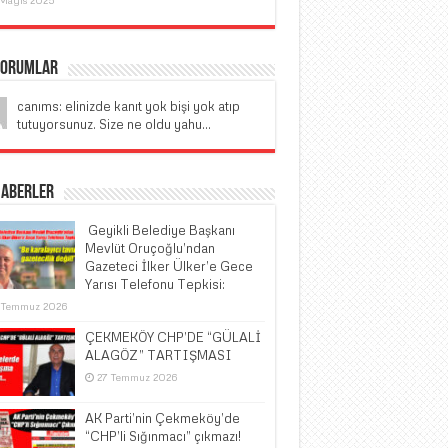
Yorumlar
canıms: elinizde kanıt yok bişi yok atıp
tutuyorsunuz. Size ne oldu yahu...
Haberler
​ Geyikli Belediye Başkanı
Mevlüt Oruçoğlu’ndan
Gazeteci İlker Ülker’e Gece
Yarısı Telefonu Tepkisi:
 Temmuz 2026
ÇEKMEKÖY CHP’DE “GÜLALİ
ALAGÖZ” TARTIŞMASI
27 Temmuz 2026
AK Parti’nin Çekmeköy’de
“CHP’li Sığınmacı” çıkmazı!