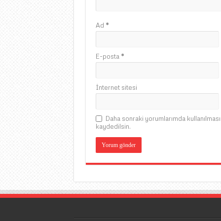
Ad
*
E-posta
*
İnternet sitesi
Daha sonraki yorumlarımda kullanılması 
kaydedilsin.