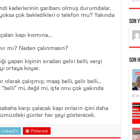
endi kaderlerinin garibanı olmuş durumdalar.
, yoksa çok bekledikleri o telefon mu? Yakında
Son 
ı çalan kapı kısmına…
lınır mı? Neden çalınmasın?
Son 
i yapan kişinin sıradan geliri belli; vergi
yi ortaya koyar.
larak çalışmış; maaş belli, gelir belli…
“belli” mi, değil mi, işte onu çok yakında
28
abaha karşı çalacak kapı onların içini daha
Önümüzdeki günler her şeyi gösterecek.
LinkedIn
Pinterest