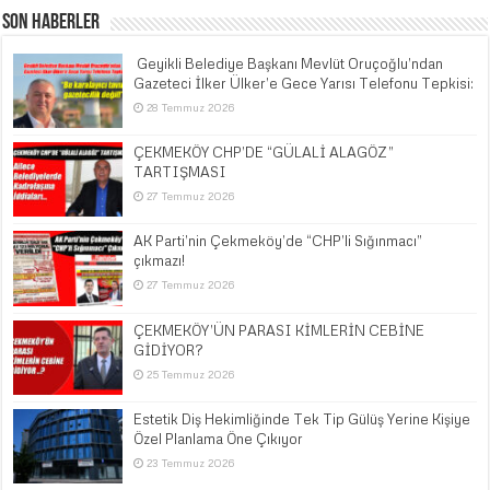
Son Haberler
​ Geyikli Belediye Başkanı Mevlüt Oruçoğlu’ndan
Gazeteci İlker Ülker’e Gece Yarısı Telefonu Tepkisi:
28 Temmuz 2026
ÇEKMEKÖY CHP’DE “GÜLALİ ALAGÖZ”
TARTIŞMASI
27 Temmuz 2026
AK Parti’nin Çekmeköy’de “CHP’li Sığınmacı”
çıkmazı!
27 Temmuz 2026
ÇEKMEKÖY’ÜN PARASI KİMLERİN CEBİNE
GİDİYOR?
25 Temmuz 2026
Estetik Diş Hekimliğinde Tek Tip Gülüş Yerine Kişiye
Özel Planlama Öne Çıkıyor
23 Temmuz 2026