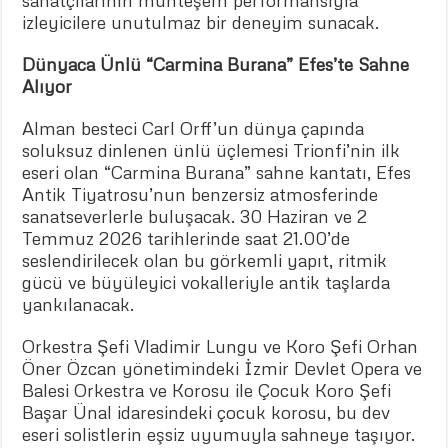
izleyicilere unutulmaz bir deneyim sunacak.
Dünyaca Ünlü “Carmina Burana” Efes’te Sahne
Alıyor
Alman besteci Carl Orff’un dünya çapında
soluksuz dinlenen ünlü üçlemesi Trionfi’nin ilk
eseri olan “Carmina Burana” sahne kantatı, Efes
Antik Tiyatrosu’nun benzersiz atmosferinde
sanatseverlerle buluşacak. 30 Haziran ve 2
Temmuz 2026 tarihlerinde saat 21.00’de
seslendirilecek olan bu görkemli yapıt, ritmik
gücü ve büyüleyici vokalleriyle antik taşlarda
yankılanacak.
Orkestra Şefi Vladimir Lungu ve Koro Şefi Orhan
Öner Özcan yönetimindeki İzmir Devlet Opera ve
Balesi Orkestra ve Korosu ile Çocuk Koro Şefi
Başar Ünal idaresindeki çocuk korosu, bu dev
eseri solistlerin eşsiz uyumuyla sahneye taşıyor.