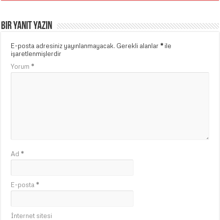
Bir yanıt yazın
E-posta adresiniz yayınlanmayacak.
Gerekli alanlar
*
ile
işaretlenmişlerdir
Yorum
*
Ad
*
E-posta
*
İnternet sitesi