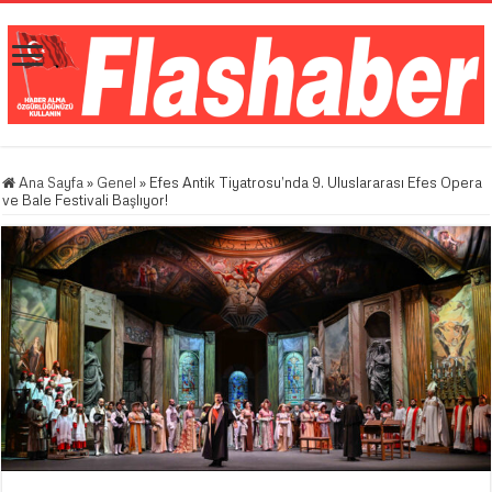
Ana Sayfa
»
Genel
»
Efes Antik Tiyatrosu’nda 9. Uluslararası Efes Opera
ve Bale Festivali Başlıyor!