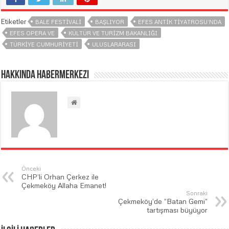
Etiketler
BALE FESTIVALI
BAŞLIYOR
EFES ANTIK TIYATROSU’NDA
EFES OPERA VE
KÜLTÜR VE TURIZM BAKANLIĞI
TÜRKIYE CUMHURIYETI
ULUSLARARASI
Hakkında habermerkezi
Önceki
CHP’li Orhan Çerkez ile
Çekmeköy Allaha Emanet!
Sonraki
Çekmeköy’de “Batan Gemi”
tartışması büyüyor