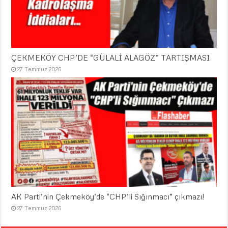
ÇEKMEKÖY CHP’DE “GÜLALİ ALAGÖZ” TARTIŞMASI
27 Temmuz 2026
AK Parti’nin Çekmeköy’de “CHP’li Sığınmacı” çıkmazı!
27 Temmuz 2026