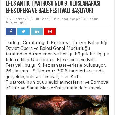
Efes Antik Tiyatrosu’nda 9. Uluslararası
Efes Opera ve Bale Festivali Başlıyor!
26 Haziran 2026
Genel
,
Kültür Sanat
,
Manşet
,
Sivil Toplum
Yorum yap
Türkiye Cumhuriyeti Kültür ve Turizm Bakanlığı
Devlet Opera ve Balesi Genel Müdürlüğü
tarafından düzenlenen ve her yıl büyük bir ilgiyle
takip edilen Uluslararası Efes Opera ve Bale
Festivali, bu yıl 9. kez sanatseverlerle buluşuyor.
26 Haziran – 8 Temmuz 2026 tarihleri arasında
gerçekleştirilecek festival, Efes Antik
Tiyatrosu’nun büyüleyici atmosferini ve Bornova
Kültür ve Sanat Merkezi’ni sanatla dolduracak.