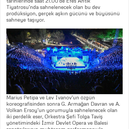
tarihlerinde saat 21.00’de Efes Antik
Tiyatrosu’nda sahnelenecek olan bu dev
prodüksiyon, gerçek aşkın gücünü ve büyüsünü
sahneye taşıyor.
Marius Petipa ve Lev Ivanov’un özgün
koreografisinden sonra G. Armağan Davran ve A.
Volkan Ersoy’un yorumuyla sahnelenecek olan
iki perdelik eser, Orkestra Şefi Tolga Taviş
yönetimindeki İzmir Devlet Opera ve Balesi
sanatçılarının muhteşem performansıyla