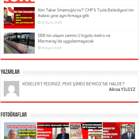
Kim Takar İmamoğlu’nu? CHP’li Tuzla Belediyesi’nin
ihalesi yine aynı firmaya gitti
22 Eylül 2025
İBB’nin ulaşım zammı U logolu metro ve
Marmaray’da uygulanmayacak
16 Eylül 2025
Yazarlar
KÖSELER’İ YEDİNİZ, PEKİ ŞİMDİ BEYKOZ NE HALDE?
Alirıza YILDIZ
Fotoğraflar