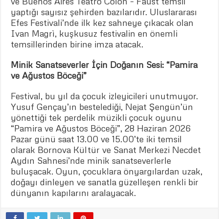
ve Buenos Aires Teatro Colon – Faust temsil
yaptığı sayısız şehirden bazılarıdır. Uluslararası
Efes Festivali’nde ilk kez sahneye çıkacak olan
Ivan Magrì, kuşkusuz festivalin en önemli
temsillerinden birine imza atacak.
Minik Sanatseverler İçin Doğanın Sesi: “Pamira
ve Ağustos Böceği”
Festival, bu yıl da çocuk izleyicileri unutmuyor.
Yusuf Gençay’ın bestelediği, Nejat Şengün’ün
yönettiği tek perdelik müzikli çocuk oyunu
“Pamira ve Ağustos Böceği”, 28 Haziran 2026
Pazar günü saat 13.00 ve 15.00’te iki temsil
olarak Bornova Kültür ve Sanat Merkezi Necdet
Aydın Sahnesi’nde minik sanatseverlerle
buluşacak. Oyun, çocuklara önyargılardan uzak,
doğayı dinleyen ve sanatla güzelleşen renkli bir
dünyanın kapılarını aralayacak.