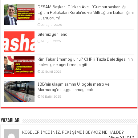
DESAM Başkanı Gürkan Avcı, “Cumhurbaşkanlığı
Eğitim Politikaları Kurulu’nu ve Millî Eğitim Bakanlığı’nı
Uyarıyorum!
28 Eylül 2025
Sitemiz yenilendi!
14 Eylül 2025
Kim Takar İmamoğlu’nu? CHP’li Tuzla Belediyesi’nin
ihalesi yine aynı firmaya gitti
22 Eylül 2025
İBB’nin ulaşım zammı U logolu metro ve
Marmaray’da uygulanmayacak
16 Eylül 2025
Yazarlar
KÖSELER’İ YEDİNİZ, PEKİ ŞİMDİ BEYKOZ NE HALDE?
Alirıza YILDIZ