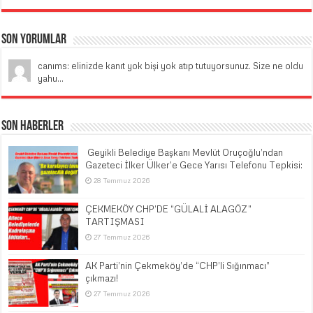
Son Yorumlar
canıms: elinizde kanıt yok bişi yok atıp tutuyorsunuz. Size ne oldu
yahu...
Son Haberler
​ Geyikli Belediye Başkanı Mevlüt Oruçoğlu’ndan
Gazeteci İlker Ülker’e Gece Yarısı Telefonu Tepkisi:
28 Temmuz 2026
ÇEKMEKÖY CHP’DE “GÜLALİ ALAGÖZ”
TARTIŞMASI
27 Temmuz 2026
AK Parti’nin Çekmeköy’de “CHP’li Sığınmacı”
çıkmazı!
27 Temmuz 2026