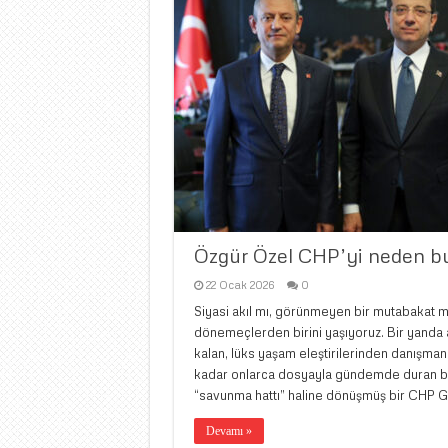
Özgür Özel CHP’yi neden b
22 Ocak 2026
0
Siyasi akıl mı, görünmeyen bir mutabakat mı
dönemeçlerden birini yaşıyoruz. Bir yanda ad
kalan, lüks yaşam eleştirilerinden danışman
kadar onlarca dosyayla gündemde duran bi
“savunma hattı” haline dönüşmüş bir CHP G
Devamı »