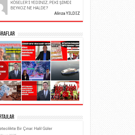
KÖSELER’İ YEDİNİZ, PEKİ ŞİMDİ
BEYKOZ NE HALDE?
Alirıza YILDIZ
ğraflar
rtajlar
tecilikte Bir Çınar: Halil Güler
 Mayıs 2025