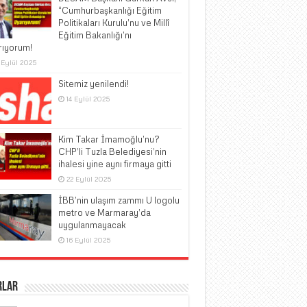
“Cumhurbaşkanlığı Eğitim
Politikaları Kurulu’nu ve Millî
Eğitim Bakanlığı’nı
rıyorum!
 Eylül 2025
Sitemiz yenilendi!
14 Eylül 2025
Kim Takar İmamoğlu’nu?
CHP’li Tuzla Belediyesi’nin
ihalesi yine aynı firmaya gitti
22 Eylül 2025
İBB’nin ulaşım zammı U logolu
metro ve Marmaray’da
uygulanmayacak
16 Eylül 2025
rlar