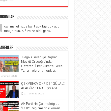
Yorumlar
canıms: elinizde kanıt yok bişi yok atıp
tutuyorsunuz. Size ne oldu yahu...
Haberler
​ Geyikli Belediye Başkanı
Mevlüt Oruçoğlu’ndan
Gazeteci İlker Ülker’e Gece
Yarısı Telefonu Tepkisi:
 Temmuz 2026
ÇEKMEKÖY CHP’DE “GÜLALİ
ALAGÖZ” TARTIŞMASI
27 Temmuz 2026
AK Parti’nin Çekmeköy’de
“CHP’li Sığınmacı” çıkmazı!