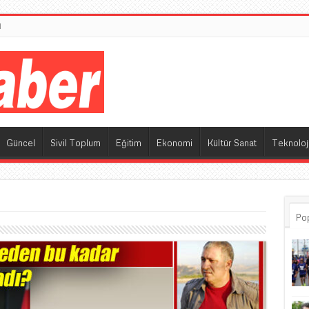
M
Güncel
Sivil Toplum
Eğitim
Ekonomi
Kültür Sanat
Teknoloj
Po