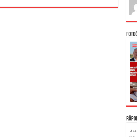
Foto
Röpo
Gaze
14