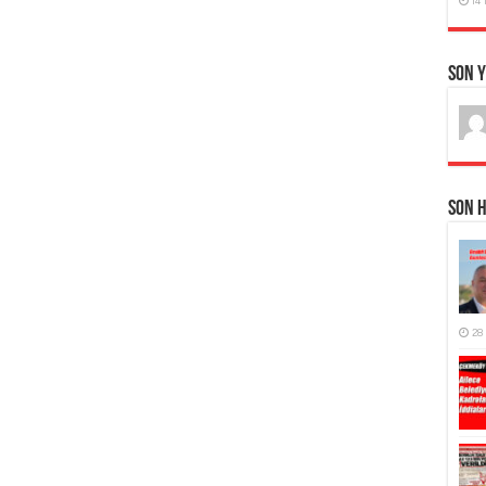
Son 
Son 
28