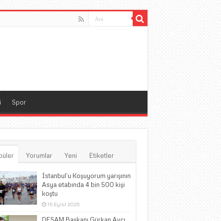
i
Spor
püler
Yorumlar
Yeni
Etiketler
İstanbul’u Koşuyorum yarışının
Asya etabında 4 bin 500 kişi
koştu
15 Eylül 2025
DESAM Başkanı Gürkan Avcı,