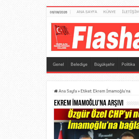
ANA SAYFA
KÜNYE
İLETİŞİ
06/08/2026
Genel
Belediye
Büyükşehir
Politika
Ana Sayfa
»
Etiket:
Ekrem İmamoğlu’na
Ekrem İmamoğlu’na
Arşivi