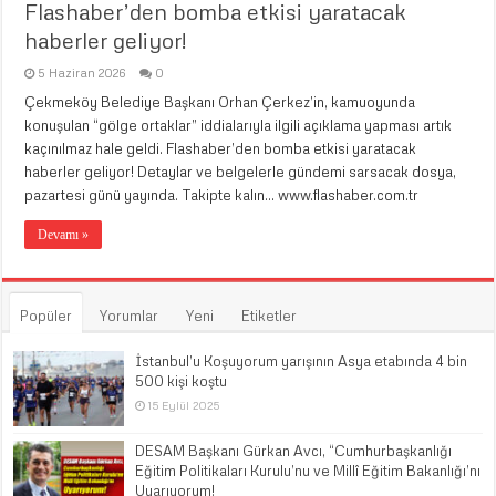
Flashaber’den bomba etkisi yaratacak
haberler geliyor!
5 Haziran 2026
0
Çekmeköy Belediye Başkanı Orhan Çerkez’in, kamuoyunda
konuşulan “gölge ortaklar” iddialarıyla ilgili açıklama yapması artık
kaçınılmaz hale geldi. Flashaber’den bomba etkisi yaratacak
haberler geliyor! Detaylar ve belgelerle gündemi sarsacak dosya,
pazartesi günü yayında. Takipte kalın… www.flashaber.com.tr
Devamı »
Popüler
Yorumlar
Yeni
Etiketler
İstanbul’u Koşuyorum yarışının Asya etabında 4 bin
500 kişi koştu
15 Eylül 2025
DESAM Başkanı Gürkan Avcı, “Cumhurbaşkanlığı
Eğitim Politikaları Kurulu’nu ve Millî Eğitim Bakanlığı’nı
Uyarıyorum!