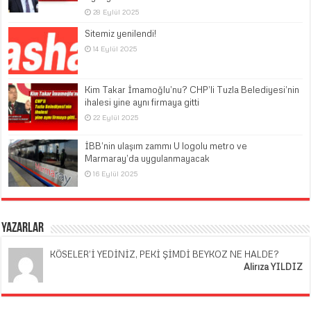
28 Eylül 2025
Sitemiz yenilendi!
14 Eylül 2025
Kim Takar İmamoğlu’nu? CHP’li Tuzla Belediyesi’nin
ihalesi yine aynı firmaya gitti
22 Eylül 2025
İBB’nin ulaşım zammı U logolu metro ve
Marmaray’da uygulanmayacak
16 Eylül 2025
Yazarlar
KÖSELER’İ YEDİNİZ, PEKİ ŞİMDİ BEYKOZ NE HALDE?
Alirıza YILDIZ