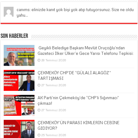
canıms: elinizde kanıt yok bişi yok atıp tutuyorsunuz. Size ne oldu
yahu...
Son Haberler
​ Geyikli Belediye Başkanı Mevlüt Oruçoğlu’ndan
Gazeteci İlker Ülker’e Gece Yarısı Telefonu Tepkisi:
28 Temmuz 2026
ÇEKMEKÖY CHP’DE “GÜLALİ ALAGÖZ”
TARTIŞMASI
27 Temmuz 2026
AK Parti’nin Çekmeköy’de “CHP’li Sığınmacı”
çıkmazı!
27 Temmuz 2026
ÇEKMEKÖY’ÜN PARASI KİMLERİN CEBİNE
GİDİYOR?
25 Temmuz 2026