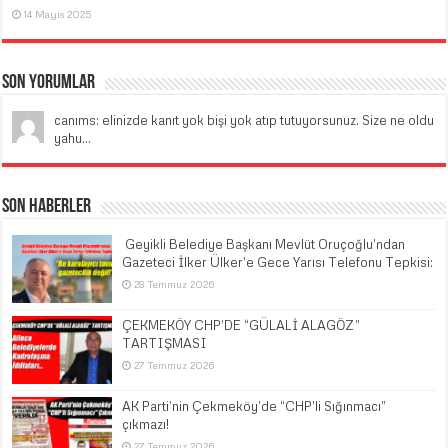
14 Mayıs 2025
Son Yorumlar
canıms: elinizde kanıt yok bişi yok atıp tutuyorsunuz. Size ne oldu
yahu...
Son Haberler
​ Geyikli Belediye Başkanı Mevlüt Oruçoğlu’ndan
Gazeteci İlker Ülker’e Gece Yarısı Telefonu Tepkisi:
28 Temmuz 2026
ÇEKMEKÖY CHP’DE “GÜLALİ ALAGÖZ”
TARTIŞMASI
27 Temmuz 2026
AK Parti’nin Çekmeköy’de “CHP’li Sığınmacı”
çıkmazı!
27 Temmuz 2026