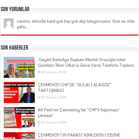
Son Yorumlar
canıms: elinizde kanıt yok bişi yok atıp tutuyorsunuz. Size ne oldu
yahu...
Son Haberler
​ Geyikli Belediye Başkanı Mevlüt Oruçoğlu’ndan
Gazeteci İlker Ülker’e Gece Yarısı Telefonu Tepkisi:
28 Temmuz 2026
ÇEKMEKÖY CHP’DE “GÜLALİ ALAGÖZ”
TARTIŞMASI
27 Temmuz 2026
AK Parti’nin Çekmeköy’de “CHP’li Sığınmacı”
çıkmazı!
27 Temmuz 2026
ÇEKMEKÖY’ÜN PARASI KİMLERİN CEBİNE