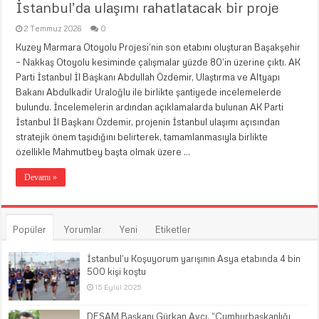
İstanbul’da ulaşımı rahatlatacak bir proje
2 Temmuz 2026
0
Kuzey Marmara Otoyolu Projesi’nin son etabını oluşturan Başakşehir
– Nakkaş Otoyolu kesiminde çalışmalar yüzde 80’in üzerine çıktı. AK
Parti İstanbul İl Başkanı Abdullah Özdemir, Ulaştırma ve Altyapı
Bakanı Abdulkadir Uraloğlu ile birlikte şantiyede incelemelerde
bulundu. İncelemelerin ardından açıklamalarda bulunan AK Parti
İstanbul İl Başkanı Özdemir, projenin İstanbul ulaşımı açısından
stratejik önem taşıdığını belirterek, tamamlanmasıyla birlikte
özellikle Mahmutbey başta olmak üzere …
Devamı »
Popüler
Yorumlar
Yeni
Etiketler
İstanbul’u Koşuyorum yarışının Asya etabında 4 bin
500 kişi koştu
15 Eylül 2025
DESAM Başkanı Gürkan Avcı, “Cumhurbaşkanlığı