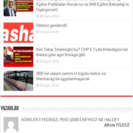
Eğitim Politikaları Kurulu’nu ve Millî Eğitim Bakanlığı’nı
Uyarıyorum!
28 Eylül 2025
Sitemiz yenilendi!
14 Eylül 2025
Kim Takar İmamoğlu’nu? CHP’li Tuzla Belediyesi’nin
ihalesi yine aynı firmaya gitti
22 Eylül 2025
İBB’nin ulaşım zammı U logolu metro ve
Marmaray’da uygulanmayacak
16 Eylül 2025
Yazarlar
KÖSELER’İ YEDİNİZ, PEKİ ŞİMDİ BEYKOZ NE HALDE?
Alirıza YILDIZ