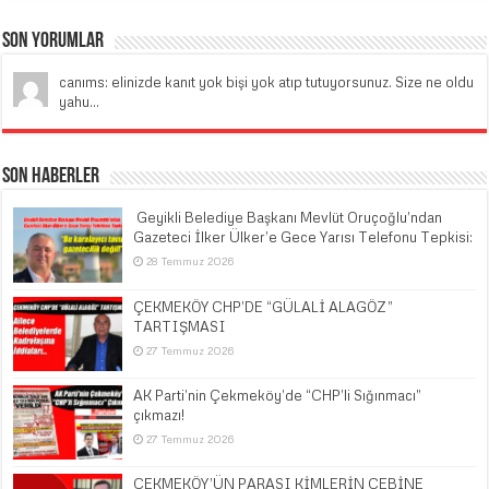
Son Yorumlar
canıms: elinizde kanıt yok bişi yok atıp tutuyorsunuz. Size ne oldu
yahu...
Son Haberler
​ Geyikli Belediye Başkanı Mevlüt Oruçoğlu’ndan
Gazeteci İlker Ülker’e Gece Yarısı Telefonu Tepkisi:
28 Temmuz 2026
ÇEKMEKÖY CHP’DE “GÜLALİ ALAGÖZ”
TARTIŞMASI
27 Temmuz 2026
AK Parti’nin Çekmeköy’de “CHP’li Sığınmacı”
çıkmazı!
27 Temmuz 2026
ÇEKMEKÖY’ÜN PARASI KİMLERİN CEBİNE