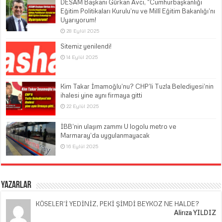
DESAM Başkanı Gürkan Avcı, “Cumhurbaşkanlığı
Eğitim Politikaları Kurulu’nu ve Millî Eğitim Bakanlığı’nı
Uyarıyorum!
28 Eylül 2025
Sitemiz yenilendi!
14 Eylül 2025
Kim Takar İmamoğlu’nu? CHP’li Tuzla Belediyesi’nin
ihalesi yine aynı firmaya gitti
22 Eylül 2025
İBB’nin ulaşım zammı U logolu metro ve
Marmaray’da uygulanmayacak
16 Eylül 2025
Yazarlar
KÖSELER’İ YEDİNİZ, PEKİ ŞİMDİ BEYKOZ NE HALDE?
Alirıza YILDIZ