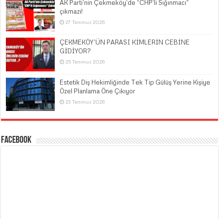
AK Parti’nin Çekmeköy’de “CHP’li Sığınmacı”
çıkmazı!
27 Temmuz 2026
ÇEKMEKÖY’ÜN PARASI KİMLERİN CEBİNE
GİDİYOR?
25 Temmuz 2026
Estetik Diş Hekimliğinde Tek Tip Gülüş Yerine Kişiye
Özel Planlama Öne Çıkıyor
23 Temmuz 2026
Facebook