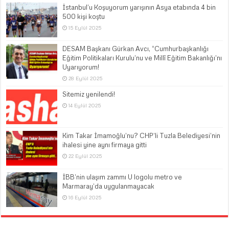
İstanbul’u Koşuyorum yarışının Asya etabında 4 bin
500 kişi koştu
15 Eylül 2025
DESAM Başkanı Gürkan Avcı, “Cumhurbaşkanlığı
Eğitim Politikaları Kurulu’nu ve Millî Eğitim Bakanlığı’nı
Uyarıyorum!
28 Eylül 2025
Sitemiz yenilendi!
14 Eylül 2025
Kim Takar İmamoğlu’nu? CHP’li Tuzla Belediyesi’nin
ihalesi yine aynı firmaya gitti
22 Eylül 2025
İBB’nin ulaşım zammı U logolu metro ve
Marmaray’da uygulanmayacak
16 Eylül 2025