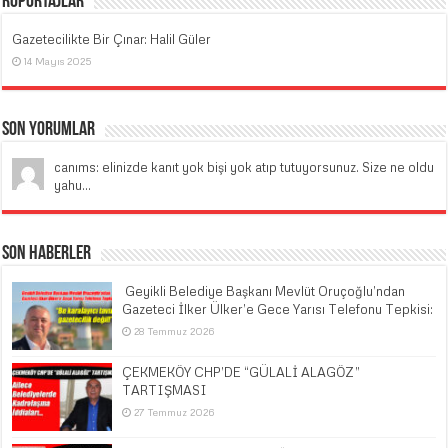
Röportajlar
Gazetecilikte Bir Çınar: Halil Güler
14 Mayıs 2025
Son Yorumlar
canıms: elinizde kanıt yok bişi yok atıp tutuyorsunuz. Size ne oldu
yahu...
Son Haberler
​ Geyikli Belediye Başkanı Mevlüt Oruçoğlu’ndan
Gazeteci İlker Ülker’e Gece Yarısı Telefonu Tepkisi:
28 Temmuz 2026
ÇEKMEKÖY CHP’DE “GÜLALİ ALAGÖZ”
TARTIŞMASI
27 Temmuz 2026