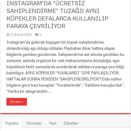
INSTAGRAM’DA “ÜCRETSİZ
SAHİPLENDİRME” TUZAĞI! AYNI
KÖPEKLER DEFALARCA KULLANILIP
PARAYA ÇEVRİLİYOR
13 Şubat 2026
0
Instagram’da giderek büyüyen bir köpek sahiplendirme
dolandırıcılığı ağı olduğu iddiaları Flashaber ihbar hattına ulaşan
bilgilerle yeniden gündemde. Sahiplendirme adı altında yürütülen bu
sistemin, aslında organize bir rant mekanizmasına dönüştüğü, aynı
köpeklerin farklı zamanlarda acındırılarak defalarca paraya çevrildiği
belirtiliyor. AYNI KÖPEKLER “YUVALANDI” DİYE PAYLAŞILIYOR,
HAFTALAR SONRA YENİDEN “SAHİPLENDİRİLİYOR”! Elde edilen
bilgilere göre bazı hesaplar: “Yuvalandırdık”, “Sahibine kavuşturduk”,
“Harika bir aileye teslim …
Devamı »
Popüler
Yorumlar
Yeni
Etiketler