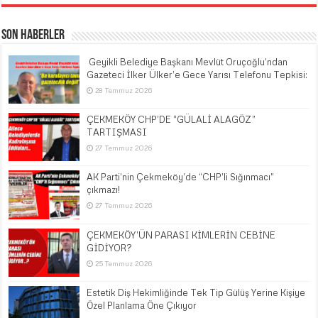
Son Haberler
​ Geyikli Belediye Başkanı Mevlüt Oruçoğlu’ndan
Gazeteci İlker Ülker’e Gece Yarısı Telefonu Tepkisi:
28 Temmuz 2026
ÇEKMEKÖY CHP’DE “GÜLALİ ALAGÖZ”
TARTIŞMASI
27 Temmuz 2026
AK Parti’nin Çekmeköy’de “CHP’li Sığınmacı”
çıkmazı!
27 Temmuz 2026
ÇEKMEKÖY’ÜN PARASI KİMLERİN CEBİNE
GİDİYOR?
25 Temmuz 2026
Estetik Diş Hekimliğinde Tek Tip Gülüş Yerine Kişiye
Özel Planlama Öne Çıkıyor