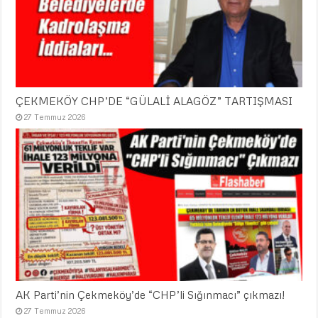
ÇEKMEKÖY CHP’DE “GÜLALİ ALAGÖZ” TARTIŞMASI
27 Temmuz 2026
AK Parti’nin Çekmeköy’de “CHP’li Sığınmacı” çıkmazı!
27 Temmuz 2026