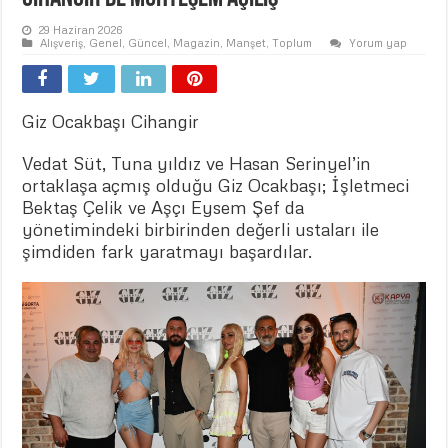
29 Haziran 2026
Alışveriş
,
Genel
,
Güncel
,
Magazin
,
Manşet
,
Toplum
Yorum yap
Giz Ocakbaşı Cihangir
Vedat Süt, Tuna yıldız ve Hasan Serinyel’in
ortaklaşa açmış olduğu Giz Ocakbaşı; İşletmeci
Bektaş Çelik ve Aşçı Eysem Şef da
yönetimindeki birbirinden değerli ustaları ile
şimdiden fark yaratmayı başardılar.