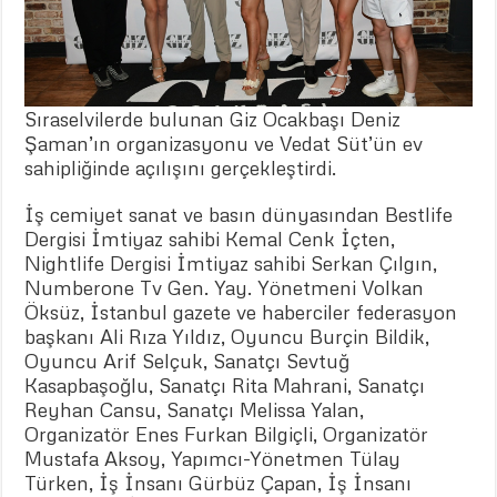
Sıraselvilerde bulunan Giz Ocakbaşı Deniz
Şaman’ın organizasyonu ve Vedat Süt’ün ev
sahipliğinde açılışını gerçekleştirdi.
İş cemiyet sanat ve basın dünyasından Bestlife
Dergisi İmtiyaz sahibi Kemal Cenk İçten,
Nightlife Dergisi İmtiyaz sahibi Serkan Çılgın,
Numberone Tv Gen. Yay. Yönetmeni Volkan
Öksüz, İstanbul gazete ve haberciler federasyon
başkanı Ali Rıza Yıldız, Oyuncu Burçin Bildik,
Oyuncu Arif Selçuk, Sanatçı Sevtuğ
Kasapbaşoğlu, Sanatçı Rita Mahrani, Sanatçı
Reyhan Cansu, Sanatçı Melissa Yalan,
Organizatör Enes Furkan Bilgiçli, Organizatör
Mustafa Aksoy, Yapımcı-Yönetmen Tülay
Türken, İş İnsanı Gürbüz Çapan, İş İnsanı