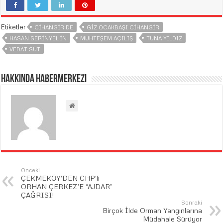
Etiketler
CIHANGIR’DE
GIZ OCAKBAŞI CIHANGIR
HASAN SERINYEL’IN
MUHTEŞEM AÇILIŞ
TUNA YILDIZ
VEDAT SÜT
Hakkında habermerkezi
Önceki
ÇEKMEKÖY’DEN CHP’li
ORHAN ÇERKEZ’E “AJDAR”
ÇAĞRISI!
Sonraki
Birçok İlde Orman Yangınlarına
Müdahale Sürüyor