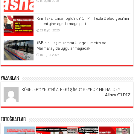
14 Eylül 2025
Kim Takar İmamoğlu’nu? CHP’li Tuzla Belediyesi’nin
ihalesi yine aynı firmaya gitti
22 Eylül 2025
İBB’nin ulaşım zammı U logolu metro ve
Marmaray’da uygulanmayacak
16 Eylül 2025
Yazarlar
KÖSELER’İ YEDİNİZ, PEKİ ŞİMDİ BEYKOZ NE HALDE?
Alirıza YILDIZ
Fotoğraflar